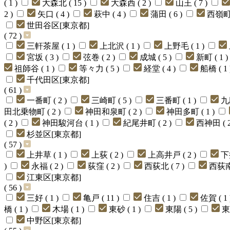
( 1 )
大森北 ( 15 )
大森西 ( 2 )
山王 ( 7 )
2 )
矢口 ( 4 )
萩中 ( 4 )
蒲田 ( 6 )
西嶺町 
世田谷区[東京都]
( 72 )
三軒茶屋 ( 1 )
上北沢 ( 1 )
上野毛 ( 1 )
宮坂 ( 3 )
弦巻 ( 2 )
成城 ( 5 )
新町 ( 1 )
祖師谷 ( 1 )
等々力 ( 5 )
経堂 ( 4 )
船橋 ( 1 
千代田区[東京都]
( 61 )
一番町 ( 2 )
三崎町 ( 5 )
三番町 ( 1 )
九
田北乗物町 ( 2 )
神田和泉町 ( 2 )
神田多町 ( 1 )
( 2 )
神田駿河台 ( 1 )
紀尾井町 ( 2 )
西神田 ( 2
杉並区[東京都]
( 57 )
上井草 ( 1 )
上荻 ( 2 )
上高井戸 ( 2 )
下
)
永福 ( 2 )
荻窪 ( 2 )
西荻北 ( 7 )
西荻南 
江東区[東京都]
( 56 )
三好 ( 1 )
亀戸 ( 11 )
住吉 ( 1 )
佐賀 ( 1 
橋 ( 1 )
木場 ( 1 )
東砂 ( 1 )
東陽 ( 5 )
東
中野区[東京都]