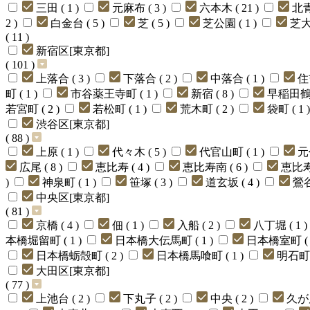
三田 ( 1 )
元麻布 ( 3 )
六本木 ( 21 )
北青
2 )
白金台 ( 5 )
芝 ( 5 )
芝公園 ( 1 )
芝大門
( 11 )
新宿区[東京都]
( 101 )
上落合 ( 3 )
下落合 ( 2 )
中落合 ( 1 )
住
町 ( 1 )
市谷薬王寺町 ( 1 )
新宿 ( 8 )
早稲田鶴巻
若宮町 ( 2 )
若松町 ( 1 )
荒木町 ( 2 )
袋町 ( 1 
渋谷区[東京都]
( 88 )
上原 ( 1 )
代々木 ( 5 )
代官山町 ( 1 )
元
広尾 ( 8 )
恵比寿 ( 4 )
恵比寿南 ( 6 )
恵比寿西
)
神泉町 ( 1 )
笹塚 ( 3 )
道玄坂 ( 4 )
鶯谷
中央区[東京都]
( 81 )
京橋 ( 4 )
佃 ( 1 )
入船 ( 2 )
八丁堀 ( 1 )
本橋堀留町 ( 1 )
日本橋大伝馬町 ( 1 )
日本橋室町 ( 
日本橋蛎殻町 ( 2 )
日本橋馬喰町 ( 1 )
明石町 (
大田区[東京都]
( 77 )
上池台 ( 2 )
下丸子 ( 2 )
中央 ( 2 )
久が原