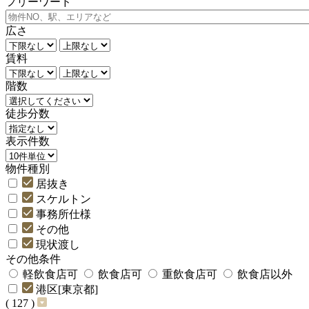
フリーワード
広さ
賃料
階数
徒歩分数
表示件数
物件種別
居抜き
スケルトン
事務所仕様
その他
現状渡し
その他条件
軽飲食店可
飲食店可
重飲食店可
飲食店以外
港区[東京都]
( 127 )