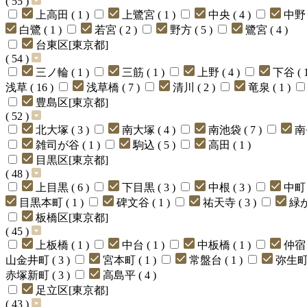
( 55 )
上高田 ( 1 )
上鷺宮 ( 1 )
中央 ( 4 )
中野 (
白鷺 ( 1 )
若宮 ( 2 )
野方 ( 5 )
鷺宮 ( 4 )
台東区[東京都]
( 54 )
三ノ輪 ( 1 )
三筋 ( 1 )
上野 ( 4 )
下谷 ( 1
浅草 ( 16 )
浅草橋 ( 7 )
清川 ( 2 )
竜泉 ( 1 )
豊島区[東京都]
( 52 )
北大塚 ( 3 )
南大塚 ( 4 )
南池袋 ( 7 )
南
雑司が谷 ( 1 )
駒込 ( 5 )
高田 ( 1 )
目黒区[東京都]
( 48 )
上目黒 ( 6 )
下目黒 ( 3 )
中根 ( 3 )
中町 (
目黒本町 ( 1 )
碑文谷 ( 1 )
祐天寺 ( 3 )
緑が
板橋区[東京都]
( 45 )
上板橋 ( 1 )
中台 ( 1 )
中板橋 ( 1 )
仲宿 (
山金井町 ( 3 )
宮本町 ( 1 )
常盤台 ( 1 )
弥生町 (
赤塚新町 ( 3 )
高島平 ( 4 )
足立区[東京都]
( 43 )