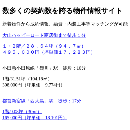
数多くの契約数を誇る物件情報サイト
新着物件から成約情報、融資・内装工事等マッチングが可能
大山ハッピーロード商店街まで徒歩１分
１・２階／２８．６４坪（９４．７㎡）
４９５，０００円（坪単価１７，２８３円）
小田急小田原線「鶴川」駅 徒歩：10分
1階/31.51坪（104.18㎡）
308,000円（坪単価：9,774円）
都営新宿線「西大島」駅 徒歩：17分
1階/9.08坪（30㎡）
165,000円（坪単価：18,191円）