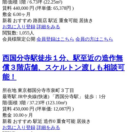
階/面積
1階 / 6.73坪 (22.25m²)
賃料
440,000
円
(坪単価: 65,378円 )
敷金
6.00ヶ月
新着
おすすめ
路面店
駅近
重食可能
居抜き
お気に入り登録
詳細をみる
閲覧数: 1,055人
会員様限定公開
会員登録はこちら
会員の方はこちら
西国分寺駅徒歩１分、駅至近の造作無
償３階店舗、スケルトン渡しも相談可
能！
所在地
東京都国分寺市泉町３丁目
最寄駅
JR中央線(快速) 「西国分寺駅」 徒歩：1分
階/面積
3階 / 37.23坪 (123.10m²)
賃料
450,000
円
(坪単価: 12,087円 )
敷金
10.00ヶ月
新着
おすすめ
駅近
造作0
重食可能
居抜き
お気に入り登録
詳細をみる