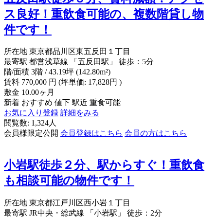
ス良好！重飲食可能の、複数階貸し物
件です！
所在地
東京都品川区東五反田１丁目
最寄駅
都営浅草線 「五反田駅」 徒歩：5分
階/面積
3階 / 43.19坪 (142.80m²)
賃料
770,000
円
(坪単価: 17,828円 )
敷金
10.00ヶ月
新着
おすすめ
値下
駅近
重食可能
お気に入り登録
詳細をみる
閲覧数: 1,324人
会員様限定公開
会員登録はこちら
会員の方はこちら
小岩駅徒歩２分、駅からすぐ！重飲食
も相談可能の物件です！
所在地
東京都江戸川区西小岩１丁目
最寄駅
JR中央・総武線 「小岩駅」 徒歩：2分