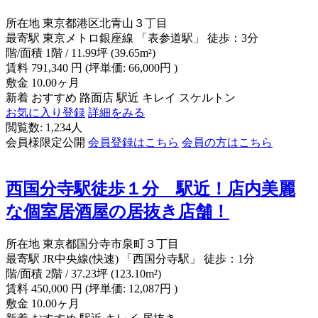
所在地
東京都港区北青山３丁目
最寄駅
東京メトロ銀座線 「表参道駅」 徒歩：3分
階/面積
1階 / 11.99坪 (39.65m²)
賃料
791,340
円
(坪単価: 66,000円 )
敷金
10.00ヶ月
新着
おすすめ
路面店
駅近
キレイ
スケルトン
お気に入り登録
詳細をみる
閲覧数: 1,234人
会員様限定公開
会員登録はこちら
会員の方はこちら
西国分寺駅徒歩１分 駅近！店内美麗
な個室居酒屋の居抜き店舗！
所在地
東京都国分寺市泉町３丁目
最寄駅
JR中央線(快速) 「西国分寺駅」 徒歩：1分
階/面積
2階 / 37.23坪 (123.10m²)
賃料
450,000
円
(坪単価: 12,087円 )
敷金
10.00ヶ月