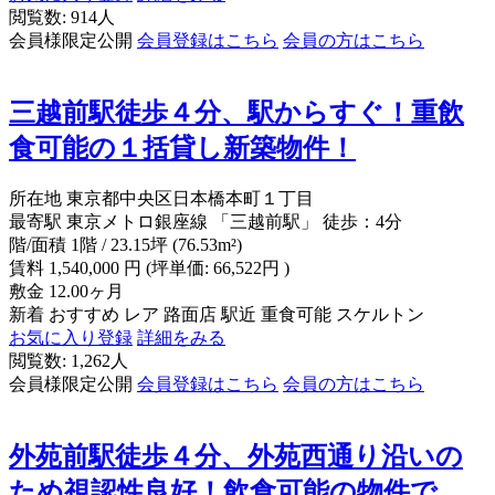
閲覧数: 914人
会員様限定公開
会員登録はこちら
会員の方はこちら
三越前駅徒歩４分、駅からすぐ！重飲
食可能の１括貸し新築物件！
所在地
東京都中央区日本橋本町１丁目
最寄駅
東京メトロ銀座線 「三越前駅」 徒歩：4分
階/面積
1階 / 23.15坪 (76.53m²)
賃料
1,540,000
円
(坪単価: 66,522円 )
敷金
12.00ヶ月
新着
おすすめ
レア
路面店
駅近
重食可能
スケルトン
お気に入り登録
詳細をみる
閲覧数: 1,262人
会員様限定公開
会員登録はこちら
会員の方はこちら
外苑前駅徒歩４分、外苑西通り沿いの
ため視認性良好！飲食可能の物件で