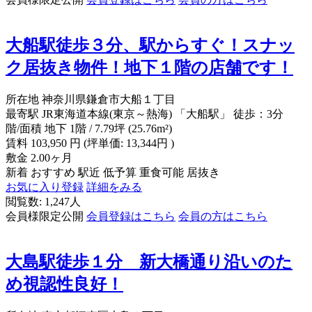
大船駅徒歩３分、駅からすぐ！スナッ
ク居抜き物件！地下１階の店舗です！
所在地
神奈川県鎌倉市大船１丁目
最寄駅
JR東海道本線(東京～熱海) 「大船駅」 徒歩：3分
階/面積
地下 1階 / 7.79坪 (25.76m²)
賃料
103,950
円
(坪単価: 13,344円 )
敷金
2.00ヶ月
新着
おすすめ
駅近
低予算
重食可能
居抜き
お気に入り登録
詳細をみる
閲覧数: 1,247人
会員様限定公開
会員登録はこちら
会員の方はこちら
大島駅徒歩１分 新大橋通り沿いのた
め視認性良好！