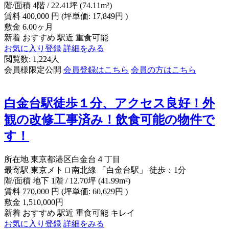
階/面積
4階 / 22.41坪 (74.11m²)
賃料
400,000
円
(坪単価: 17,849円 )
敷金
6.00ヶ月
新着
おすすめ
駅近
重食可能
お気に入り登録
詳細をみる
閲覧数: 1,224人
会員様限定公開
会員登録はこちら
会員の方はこちら
白金台駅徒歩１分、アクセス良好！外
観の改修工事済み！飲食可能の物件で
す！
所在地
東京都港区白金台４丁目
最寄駅
東京メトロ南北線 「白金台駅」 徒歩：1分
階/面積
地下 1階 / 12.70坪 (41.99m²)
賃料
770,000
円
(坪単価: 60,629円 )
敷金
1,510,000円
新着
おすすめ
駅近
重食可能
キレイ
お気に入り登録
詳細をみる