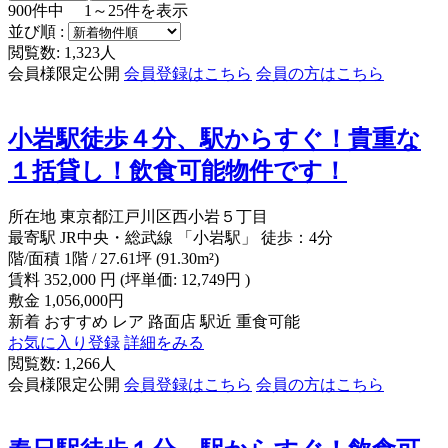
900
件中
1～25
件を表示
並び順 :
閲覧数: 1,323人
会員様限定公開
会員登録はこちら
会員の方はこちら
小岩駅徒歩４分、駅からすぐ！貴重な
１括貸し！飲食可能物件です！
所在地
東京都江戸川区西小岩５丁目
最寄駅
JR中央・総武線 「小岩駅」 徒歩：4分
階/面積
1階 / 27.61坪 (91.30m²)
賃料
352,000
円
(坪単価: 12,749円 )
敷金
1,056,000円
新着
おすすめ
レア
路面店
駅近
重食可能
お気に入り登録
詳細をみる
閲覧数: 1,266人
会員様限定公開
会員登録はこちら
会員の方はこちら