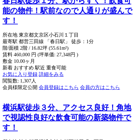
春日駅徒歩１分、駅からすぐ！飲食可
能の物件！駅前なので人通りが盛んで
す！
所在地
東京都文京区小石川１丁目
最寄駅
都営三田線 「春日駅」 徒歩：1分
階/面積
2階 / 16.82坪 (55.61m²)
賃料
460,000
円
(坪単価: 27,348円 )
敷金
10.00ヶ月
新着
おすすめ
駅近
重食可能
お気に入り登録
詳細をみる
閲覧数: 1,307人
会員様限定公開
会員登録はこちら
会員の方はこちら
横浜駅徒歩３分、アクセス良好！角地
で視認性良好な飲食可能の新築物件で
す！