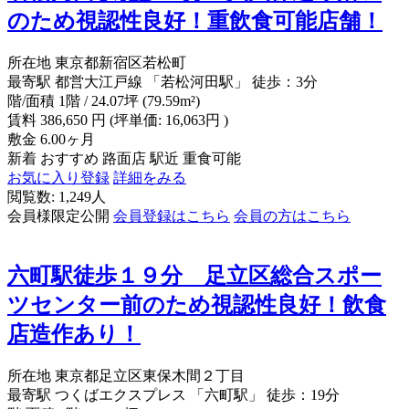
のため視認性良好！重飲食可能店舗！
所在地
東京都新宿区若松町
最寄駅
都営大江戸線 「若松河田駅」 徒歩：3分
階/面積
1階 / 24.07坪 (79.59m²)
賃料
386,650
円
(坪単価: 16,063円 )
敷金
6.00ヶ月
新着
おすすめ
路面店
駅近
重食可能
お気に入り登録
詳細をみる
閲覧数: 1,249人
会員様限定公開
会員登録はこちら
会員の方はこちら
六町駅徒歩１９分 足立区総合スポー
ツセンター前のため視認性良好！飲食
店造作あり！
所在地
東京都足立区東保木間２丁目
最寄駅
つくばエクスプレス 「六町駅」 徒歩：19分