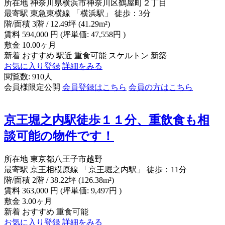
所在地
神奈川県横浜市神奈川区鶴屋町２丁目
最寄駅
東急東横線 「横浜駅」 徒歩：3分
階/面積
3階 / 12.49坪 (41.29m²)
賃料
594,000
円
(坪単価: 47,558円 )
敷金
10.00ヶ月
新着
おすすめ
駅近
重食可能
スケルトン
新築
お気に入り登録
詳細をみる
閲覧数: 910人
会員様限定公開
会員登録はこちら
会員の方はこちら
京王堀之内駅徒歩１１分、重飲食も相
談可能の物件です！
所在地
東京都八王子市越野
最寄駅
京王相模原線 「京王堀之内駅」 徒歩：11分
階/面積
2階 / 38.22坪 (126.38m²)
賃料
363,000
円
(坪単価: 9,497円 )
敷金
3.00ヶ月
新着
おすすめ
重食可能
お気に入り登録
詳細をみる