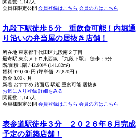
閲覧数: 1,142人
会員様限定公開
会員登録はこちら
会員の方はこちら
九段下駅徒歩５分 重飲食可能！内堀通
り沿いの弁当屋の居抜き店舗！
所在地
東京都千代田区九段南２丁目
最寄駅
東京メトロ東西線 「九段下駅」 徒歩：5分
階/面積
1階 / 42.90坪 (141.82m²)
賃料
979,000
円
(坪単価: 22,820円 )
敷金
8.00ヶ月
新着
おすすめ
路面店
駅近
重食可能
居抜き
お気に入り登録
詳細をみる
閲覧数: 1,145人
会員様限定公開
会員登録はこちら
会員の方はこちら
表参道駅徒歩３分 ２０２６年８月完成
予定の新築店舗！