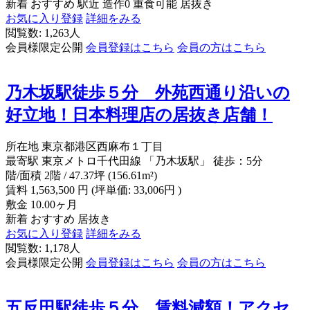
新着
おすすめ
駅近
造作0
重食可能
居抜き
お気に入り登録
詳細をみる
閲覧数: 1,263人
会員様限定公開
会員登録はこちら
会員の方はこちら
乃木坂駅徒歩５分 外苑西通り沿いの
好立地！日本料理店の居抜き店舗！
所在地
東京都港区西麻布１丁目
最寄駅
東京メトロ千代田線 「乃木坂駅」 徒歩：5分
階/面積
2階 / 47.37坪 (156.61m²)
賃料
1,563,500
円
(坪単価: 33,006円 )
敷金
10.00ヶ月
新着
おすすめ
居抜き
お気に入り登録
詳細をみる
閲覧数: 1,178人
会員様限定公開
会員登録はこちら
会員の方はこちら
五反田駅徒歩５分、賃料減額！アクセ