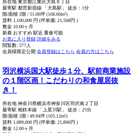
所在地
東京都江東区大島６丁目
最寄駅
都営新宿線 「大島駅」 徒歩：1分
階/面積
1階 / 51.00坪 (168.60m²)
賃料
1,100,000
円
(坪単価: 21,568円 )
敷金
10.00ヶ月
新着
おすすめ
駅近
重食可能
お気に入り登録
詳細をみる
閲覧数: 577人
会員様限定公開
会員登録はこちら
会員の方はこちら
羽沢横浜国大駅徒歩１分、駅前商業施設
の１階区画！こだわりの和食屋居抜
き！
所在地
神奈川県横浜市神奈川区羽沢南２丁目
最寄駅
相鉄本線 「上星川駅」 徒歩：25分
階/面積
1階 / 49.94坪 (165.12m²)
賃料
1,089,000
円
(坪単価: 21,806円 )
敷金
12.00ヶ月