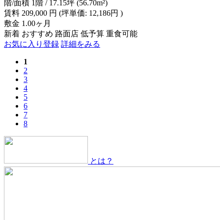
階/面積
1階 / 17.15坪 (56.70m²)
賃料
209,000
円
(坪単価: 12,186円 )
敷金
1.00ヶ月
新着
おすすめ
路面店
低予算
重食可能
お気に入り登録
詳細をみる
1
2
3
4
5
6
7
8
とは？