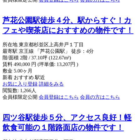
芦花公園駅徒歩４分、駅からすぐ！カ
フェや喫茶店におすすめの物件です！
所在地
東京都杉並区上高井戸１丁目
最寄駅
京王線 「芦花公園駅」 徒歩：4分
階/面積
2階 / 37.10坪 (122.67m²)
賃料
490,000
円
(坪単価: 13,207円 )
敷金
5.00ヶ月
新着
おすすめ
駅近
お気に入り登録
詳細をみる
閲覧数: 1,266人
会員様限定公開
会員登録はこちら
会員の方はこちら
四ツ谷駅徒歩５分、アクセス良好！軽
飲食可能の１階路面店の物件です！