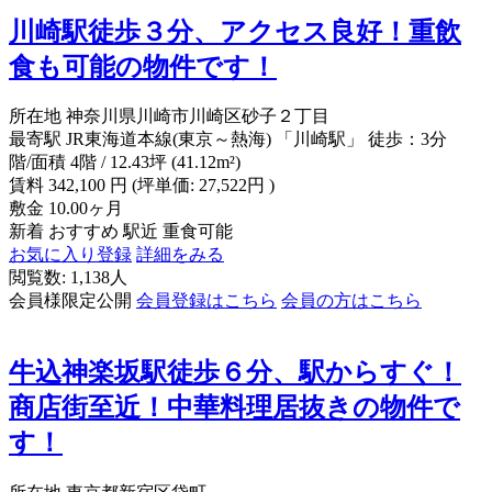
川崎駅徒歩３分、アクセス良好！重飲
食も可能の物件です！
所在地
神奈川県川崎市川崎区砂子２丁目
最寄駅
JR東海道本線(東京～熱海) 「川崎駅」 徒歩：3分
階/面積
4階 / 12.43坪 (41.12m²)
賃料
342,100
円
(坪単価: 27,522円 )
敷金
10.00ヶ月
新着
おすすめ
駅近
重食可能
お気に入り登録
詳細をみる
閲覧数: 1,138人
会員様限定公開
会員登録はこちら
会員の方はこちら
牛込神楽坂駅徒歩６分、駅からすぐ！
商店街至近！中華料理居抜きの物件で
す！