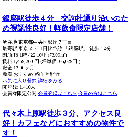
銀座駅徒歩４分 交詢社通り沿いのた
め視認性良好！軽飲食限定店舗！
所在地
東京都中央区銀座７丁目
最寄駅
東京メトロ日比谷線 「銀座駅」 徒歩：4分
階/面積
1階 / 22.10坪 (73.09m²)
賃料
1,459,260
円
(坪単価: 66,029円 )
敷金
12.00ヶ月
新着
おすすめ
路面店
駅近
お気に入り登録
詳細をみる
閲覧数: 1,410人
会員様限定公開
会員登録はこちら
会員の方はこちら
代々木上原駅徒歩３分、アクセス良
好！カフェなどにおすすめの物件で
す！