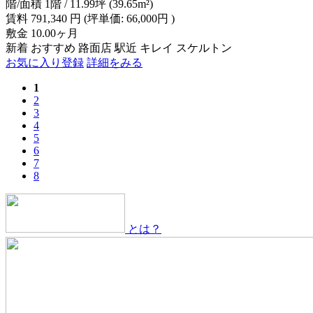
階/面積
1階 / 11.99坪 (39.65m²)
賃料
791,340
円
(坪単価: 66,000円 )
敷金
10.00ヶ月
新着
おすすめ
路面店
駅近
キレイ
スケルトン
お気に入り登録
詳細をみる
1
2
3
4
5
6
7
8
とは？