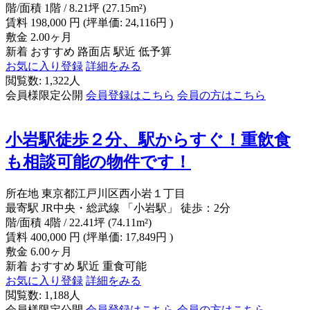
階/面積
1階 / 8.21坪 (27.15m²)
賃料
198,000
円
(坪単価: 24,116円 )
敷金
2.00ヶ月
新着
おすすめ
路面店
駅近
低予算
お気に入り登録
詳細をみる
閲覧数: 1,322人
会員様限定公開
会員登録はこちら
会員の方はこちら
小岩駅徒歩２分、駅からすぐ！重飲食
も相談可能の物件です！
所在地
東京都江戸川区西小岩１丁目
最寄駅
JR中央・総武線 「小岩駅」 徒歩：2分
階/面積
4階 / 22.41坪 (74.11m²)
賃料
400,000
円
(坪単価: 17,849円 )
敷金
6.00ヶ月
新着
おすすめ
駅近
重食可能
お気に入り登録
詳細をみる
閲覧数: 1,188人
会員様限定公開
会員登録はこちら
会員の方はこちら