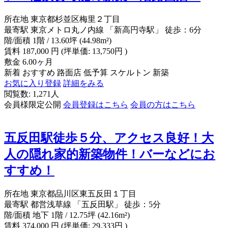
所在地
東京都杉並区梅里２丁目
最寄駅
東京メトロ丸ノ内線 「新高円寺駅」 徒歩：6分
階/面積
1階 / 13.60坪 (44.98m²)
賃料
187,000
円
(坪単価: 13,750円 )
敷金
6.00ヶ月
新着
おすすめ
路面店
低予算
スケルトン
新築
お気に入り登録
詳細をみる
閲覧数: 1,271人
会員様限定公開
会員登録はこちら
会員の方はこちら
五反田駅徒歩５分、アクセス良好！大
人の隠れ家的新築物件！バーなどにお
すすめ！
所在地
東京都品川区東五反田１丁目
最寄駅
都営浅草線 「五反田駅」 徒歩：5分
階/面積
地下 1階 / 12.75坪 (42.16m²)
賃料
374,000
円
(坪単価: 29,333円 )