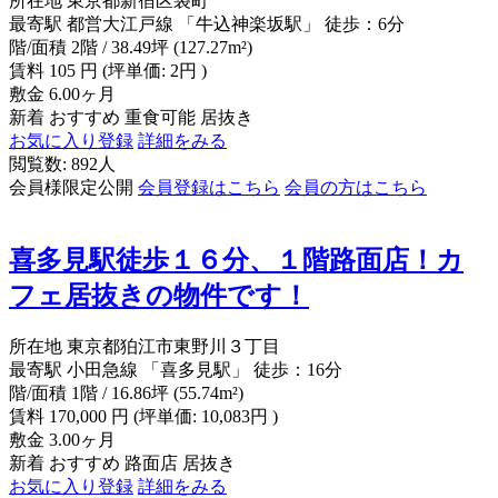
所在地
東京都新宿区袋町
最寄駅
都営大江戸線 「牛込神楽坂駅」 徒歩：6分
階/面積
2階 / 38.49坪 (127.27m²)
賃料
105
円
(坪単価: 2円 )
敷金
6.00ヶ月
新着
おすすめ
重食可能
居抜き
お気に入り登録
詳細をみる
閲覧数: 892人
会員様限定公開
会員登録はこちら
会員の方はこちら
喜多見駅徒歩１６分、１階路面店！カ
フェ居抜きの物件です！
所在地
東京都狛江市東野川３丁目
最寄駅
小田急線 「喜多見駅」 徒歩：16分
階/面積
1階 / 16.86坪 (55.74m²)
賃料
170,000
円
(坪単価: 10,083円 )
敷金
3.00ヶ月
新着
おすすめ
路面店
居抜き
お気に入り登録
詳細をみる