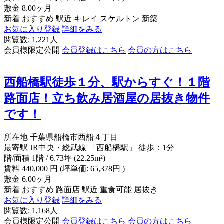
敷金
8.00ヶ月
新着
おすすめ
駅近
キレイ
スケルトン
新築
お気に入り登録
詳細をみる
閲覧数: 1,221人
会員様限定公開
会員登録はこちら
会員の方はこちら
西船橋駅徒歩１分、駅からすぐ！１階
路面店！立ち飲み居酒屋の居抜き物件
です！
所在地
千葉県船橋市西船４丁目
最寄駅
JR中央・総武線 「西船橋駅」 徒歩：1分
階/面積
1階 / 6.73坪 (22.25m²)
賃料
440,000
円
(坪単価: 65,378円 )
敷金
6.00ヶ月
新着
おすすめ
路面店
駅近
重食可能
居抜き
お気に入り登録
詳細をみる
閲覧数: 1,168人
会員様限定公開
会員登録はこちら
会員の方はこちら