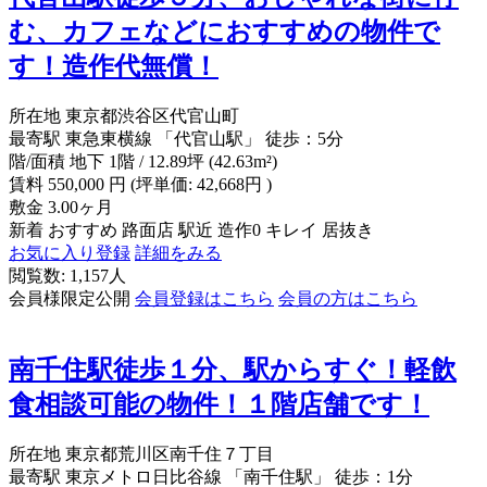
む、カフェなどにおすすめの物件で
す！造作代無償！
所在地
東京都渋谷区代官山町
最寄駅
東急東横線 「代官山駅」 徒歩：5分
階/面積
地下 1階 / 12.89坪 (42.63m²)
賃料
550,000
円
(坪単価: 42,668円 )
敷金
3.00ヶ月
新着
おすすめ
路面店
駅近
造作0
キレイ
居抜き
お気に入り登録
詳細をみる
閲覧数: 1,157人
会員様限定公開
会員登録はこちら
会員の方はこちら
南千住駅徒歩１分、駅からすぐ！軽飲
食相談可能の物件！１階店舗です！
所在地
東京都荒川区南千住７丁目
最寄駅
東京メトロ日比谷線 「南千住駅」 徒歩：1分