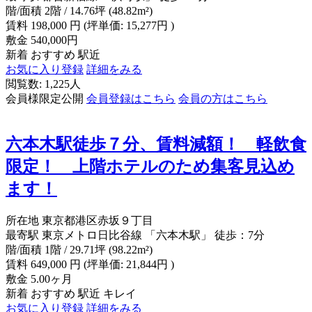
階/面積
2階 / 14.76坪 (48.82m²)
賃料
198,000
円
(坪単価: 15,277円 )
敷金
540,000円
新着
おすすめ
駅近
お気に入り登録
詳細をみる
閲覧数: 1,225人
会員様限定公開
会員登録はこちら
会員の方はこちら
六本木駅徒歩７分、賃料減額！ 軽飲食
限定！ 上階ホテルのため集客見込め
ます！
所在地
東京都港区赤坂９丁目
最寄駅
東京メトロ日比谷線 「六本木駅」 徒歩：7分
階/面積
1階 / 29.71坪 (98.22m²)
賃料
649,000
円
(坪単価: 21,844円 )
敷金
5.00ヶ月
新着
おすすめ
駅近
キレイ
お気に入り登録
詳細をみる