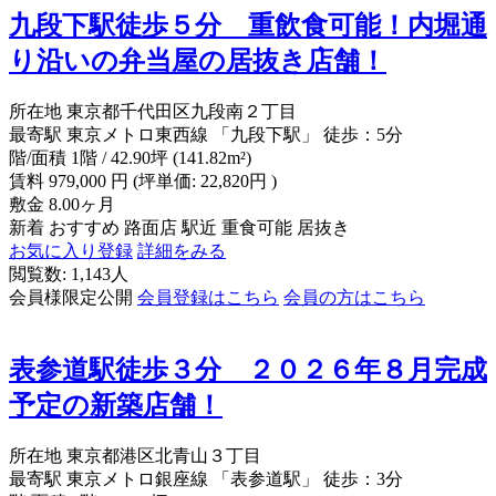
九段下駅徒歩５分 重飲食可能！内堀通
り沿いの弁当屋の居抜き店舗！
所在地
東京都千代田区九段南２丁目
最寄駅
東京メトロ東西線 「九段下駅」 徒歩：5分
階/面積
1階 / 42.90坪 (141.82m²)
賃料
979,000
円
(坪単価: 22,820円 )
敷金
8.00ヶ月
新着
おすすめ
路面店
駅近
重食可能
居抜き
お気に入り登録
詳細をみる
閲覧数: 1,143人
会員様限定公開
会員登録はこちら
会員の方はこちら
表参道駅徒歩３分 ２０２６年８月完成
予定の新築店舗！
所在地
東京都港区北青山３丁目
最寄駅
東京メトロ銀座線 「表参道駅」 徒歩：3分