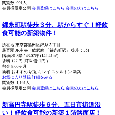
閲覧数: 991人
会員様限定公開
会員登録はこちら
会員の方はこちら
錦糸町駅徒歩３分、駅からすぐ！軽飲
食可能の新築物件！
所在地
東京都墨田区錦糸３丁目
最寄駅
JR中央・総武線 「錦糸町駅」 徒歩：3分
階/面積
3階 / 43.07坪 (142.41m²)
賃料
127
円
(坪単価: 2円 )
敷金
8.00ヶ月
新着
おすすめ
駅近
キレイ
スケルトン
新築
お気に入り登録
詳細をみる
閲覧数: 1,161人
会員様限定公開
会員登録はこちら
会員の方はこちら
新高円寺駅徒歩６分、五日市街道沿
い！軽飲食可能の新築１階路面店！