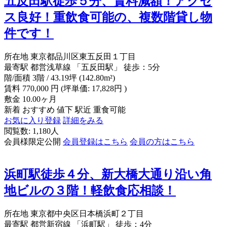
五反田駅徒歩５分、賃料減額！アクセ
ス良好！重飲食可能の、複数階貸し物
件です！
所在地
東京都品川区東五反田１丁目
最寄駅
都営浅草線 「五反田駅」 徒歩：5分
階/面積
3階 / 43.19坪 (142.80m²)
賃料
770,000
円
(坪単価: 17,828円 )
敷金
10.00ヶ月
新着
おすすめ
値下
駅近
重食可能
お気に入り登録
詳細をみる
閲覧数: 1,180人
会員様限定公開
会員登録はこちら
会員の方はこちら
浜町駅徒歩４分、新大橋大通り沿い角
地ビルの３階！軽飲食応相談！
所在地
東京都中央区日本橋浜町２丁目
最寄駅
都営新宿線 「浜町駅」 徒歩：4分