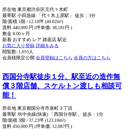
所在地
東京都渋谷区元代々木町
最寄駅
小田急線 「代々木上原駅」 徒歩：3分
階/面積
1階 / 12.10坪 (40.02m²)
賃料
440,000
円
(坪単価: 38,181円 )
敷金
8.00ヶ月
新着
おすすめ
レア
路面店
駅近
お気に入り登録
詳細をみる
閲覧数: 1,055人
会員様限定公開
会員登録はこちら
会員の方はこちら
西国分寺駅徒歩１分、駅至近の造作無
償３階店舗、スケルトン渡しも相談可
能！
所在地
東京都国分寺市泉町３丁目
最寄駅
JR中央線(快速) 「西国分寺駅」 徒歩：1分
階/面積
3階 / 37.23坪 (123.10m²)
賃料
450,000
円
(坪単価: 12,087円 )