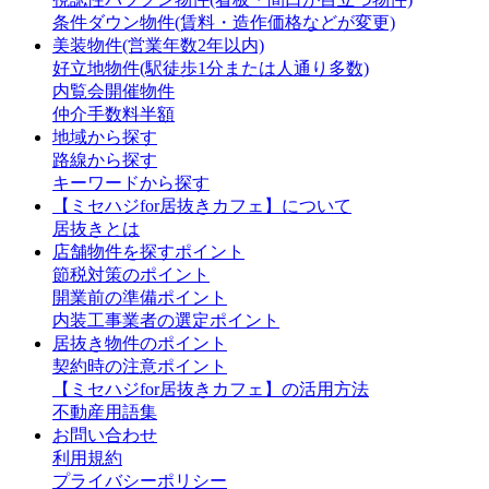
条件ダウン物件(賃料・造作価格などが変更)
美装物件(営業年数2年以内)
好立地物件(駅徒歩1分または人通り多数)
内覧会開催物件
仲介手数料半額
地域から探す
路線から探す
キーワードから探す
【ミセハジfor居抜きカフェ】について
居抜きとは
店舗物件を探すポイント
節税対策のポイント
開業前の準備ポイント
内装工事業者の選定ポイント
居抜き物件のポイント
契約時の注意ポイント
【ミセハジfor居抜きカフェ】の活用方法
不動産用語集
お問い合わせ
利用規約
プライバシーポリシー