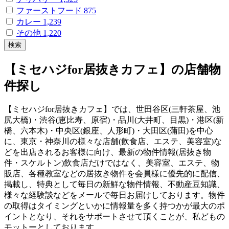
ファーストフード
875
カレー
1,239
その他
1,220
検索
【ミセハジfor居抜きカフェ】の店舗物
件探し
【ミセハジfor居抜きカフェ】では、世田谷区(三軒茶屋、池
尻大橋)・渋谷(恵比寿、原宿)・品川(大井町、目黒)・港区(新
橋、六本木)・中央区(銀座、人形町)・大田区(蒲田)を中心
に、東京・神奈川の様々な店舗(飲食店、エステ、美容室)な
どを出店されるお客様に向け、最新の物件情報(居抜き物
件・スケルトン)飲食店だけではなく、美容室、エステ、物
販店、各種教室などの居抜き物件を会員様に優先的に配信、
掲載し、特典として毎日の新鮮な物件情報、不動産豆知識、
様々な経験談などをメールで毎日お届けしております。物件
の取得はタイミングといかに情報量を多く持つかが最大のポ
イントとなり、それをサポートさせて頂くことが、私どもの
モットーとしております。