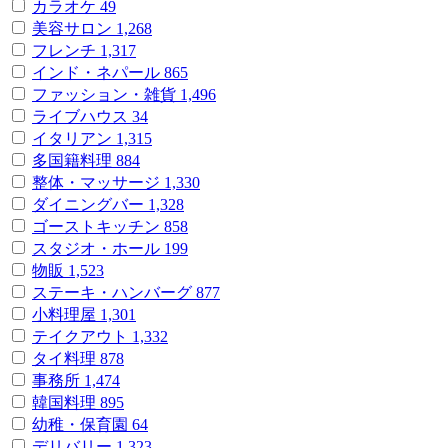
カラオケ
49
美容サロン
1,268
フレンチ
1,317
インド・ネパール
865
ファッション・雑貨
1,496
ライブハウス
34
イタリアン
1,315
多国籍料理
884
整体・マッサージ
1,330
ダイニングバー
1,328
ゴーストキッチン
858
スタジオ・ホール
199
物販
1,523
ステーキ・ハンバーグ
877
小料理屋
1,301
テイクアウト
1,332
タイ料理
878
事務所
1,474
韓国料理
895
幼稚・保育園
64
デリバリー
1,323