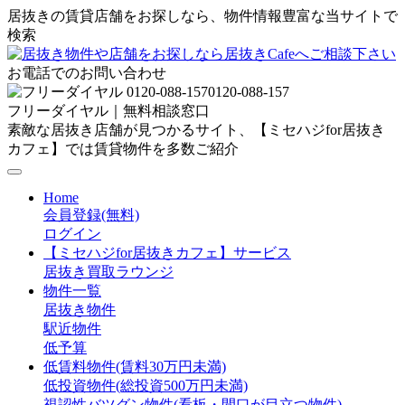
居抜きの賃貸店舗をお探しなら、物件情報豊富な当サイトで
検索
お電話でのお問い合わせ
0120-088-157
フリーダイヤル｜無料相談窓口
素敵な居抜き店舗が見つかるサイト、【ミセハジfor居抜き
カフェ】では賃貸物件を多数ご紹介
Home
会員登録(無料)
ログイン
【ミセハジfor居抜きカフェ】サービス
居抜き買取ラウンジ
物件一覧
居抜き物件
駅近物件
低予算
低賃料物件(賃料30万円未満)
低投資物件(総投資500万円未満)
視認性バツグン物件(看板・間口が目立つ物件)