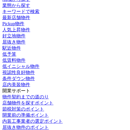
業態から探す
キーワードで検索
最新店舗物件
Pickup物件
人気上昇物件
好立地物件
居抜き物件
駅近物件
低予算
低賃料物件
低イニシャル物件
視認性良好物件
条件ダウン物件
店内美装物件
開業サポート
物件契約までの道のり
店舗物件を探すポイント
節税対策のポイント
開業前の準備ポイント
内装工事業者の選定ポイント
居抜き物件のポイント