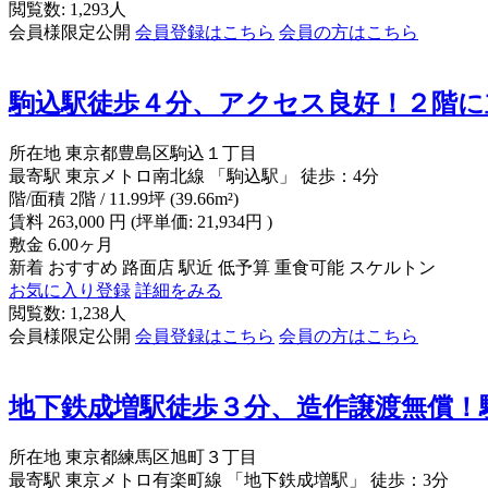
閲覧数: 1,293人
会員様限定公開
会員登録はこちら
会員の方はこちら
駒込駅徒歩４分、アクセス良好！２階に
所在地
東京都豊島区駒込１丁目
最寄駅
東京メトロ南北線 「駒込駅」 徒歩：4分
階/面積
2階 / 11.99坪 (39.66m²)
賃料
263,000
円
(坪単価: 21,934円 )
敷金
6.00ヶ月
新着
おすすめ
路面店
駅近
低予算
重食可能
スケルトン
お気に入り登録
詳細をみる
閲覧数: 1,238人
会員様限定公開
会員登録はこちら
会員の方はこちら
地下鉄成増駅徒歩３分、造作譲渡無償！
所在地
東京都練馬区旭町３丁目
最寄駅
東京メトロ有楽町線 「地下鉄成増駅」 徒歩：3分