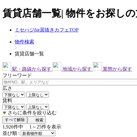
賃貸店舗一覧| 物件をお探しの
ミセハジfor居抜きカフェTOP
物件検索
賃貸店舗一覧
駅・路線から探す
地域から探す
業態から探す
フリーワード
広さ
賃料
さらに条件を絞り込む
すべて解除
検索
1,926
件中
1～25
件を表示
並び順 :