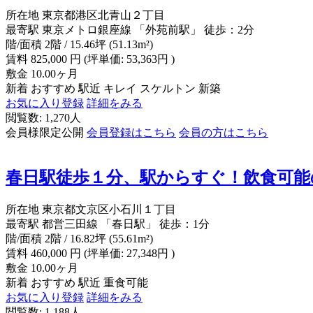
所在地
東京都港区北青山２丁目
最寄駅
東京メトロ銀座線 「外苑前駅」 徒歩：2分
階/面積
2階 / 15.46坪 (51.13m²)
賃料
825,000
円
(坪単価: 53,363円 )
敷金
10.00ヶ月
新着
おすすめ
駅近
キレイ
スケルトン
新築
お気に入り登録
詳細をみる
閲覧数: 1,270人
会員様限定公開
会員登録はこちら
会員の方はこちら
春日駅徒歩１分、駅からすぐ！飲食可能
所在地
東京都文京区小石川１丁目
最寄駅
都営三田線 「春日駅」 徒歩：1分
階/面積
2階 / 16.82坪 (55.61m²)
賃料
460,000
円
(坪単価: 27,348円 )
敷金
10.00ヶ月
新着
おすすめ
駅近
重食可能
お気に入り登録
詳細をみる
閲覧数: 1,188人