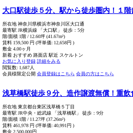
大口駅徒歩５分、駅から徒歩圏内！１階
所在地
神奈川県横浜市神奈川区大口通
最寄駅
JR横浜線 「大口駅」 徒歩：5分
階/面積
1階 / 12.60坪 (41.67m²)
賃料
159,500
円
(坪単価: 12,658円 )
敷金
4.00ヶ月
新着
おすすめ
路面店
駅近
スケルトン
お気に入り登録
詳細をみる
閲覧数: 1,687人
会員様限定公開
会員登録はこちら
会員の方はこちら
浅草橋駅徒歩９分、造作譲渡無償！重飲
所在地
東京都台東区浅草橋５丁目
最寄駅
JR中央・総武線 「浅草橋駅」 徒歩：9分
階/面積
1階 / 11.27坪 (37.26m²)
賃料
461,978
円
(坪単価: 40,991円 )
敷金
2,500,000円