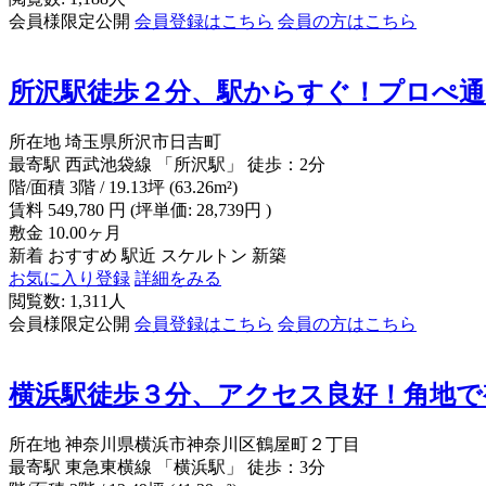
会員様限定公開
会員登録はこちら
会員の方はこちら
所沢駅徒歩２分、駅からすぐ！プロぺ通
所在地
埼玉県所沢市日吉町
最寄駅
西武池袋線 「所沢駅」 徒歩：2分
階/面積
3階 / 19.13坪 (63.26m²)
賃料
549,780
円
(坪単価: 28,739円 )
敷金
10.00ヶ月
新着
おすすめ
駅近
スケルトン
新築
お気に入り登録
詳細をみる
閲覧数: 1,311人
会員様限定公開
会員登録はこちら
会員の方はこちら
横浜駅徒歩３分、アクセス良好！角地で
所在地
神奈川県横浜市神奈川区鶴屋町２丁目
最寄駅
東急東横線 「横浜駅」 徒歩：3分