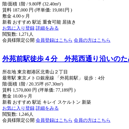
階/面積
1階 / 9.80坪 (32.40m²)
賃料
187,000
円
(坪単価: 19,081円 )
敷金
4.00ヶ月
新着
おすすめ
駅近
重食可能
居抜き
お気に入り登録
詳細をみる
閲覧数: 1,271人
会員様限定公開
会員登録はこちら
会員の方はこちら
外苑前駅徒歩４分 外苑西通り沿いのた
所在地
東京都港区北青山２丁目
最寄駅
東京メトロ銀座線 「外苑前駅」 徒歩：4分
階/面積
1階 / 20.35坪 (67.30m²)
賃料
1,570,800
円
(坪単価: 77,189円 )
敷金
10.00ヶ月
新着
おすすめ
駅近
キレイ
スケルトン
新築
お気に入り登録
詳細をみる
閲覧数: 1,246人
会員様限定公開
会員登録はこちら
会員の方はこちら