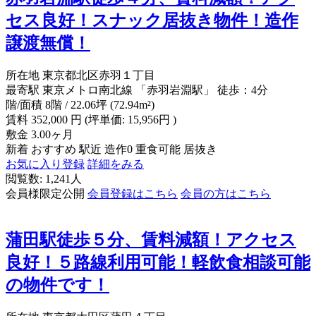
セス良好！スナック居抜き物件！造作
譲渡無償！
所在地
東京都北区赤羽１丁目
最寄駅
東京メトロ南北線 「赤羽岩淵駅」 徒歩：4分
階/面積
8階 / 22.06坪 (72.94m²)
賃料
352,000
円
(坪単価: 15,956円 )
敷金
3.00ヶ月
新着
おすすめ
駅近
造作0
重食可能
居抜き
お気に入り登録
詳細をみる
閲覧数: 1,241人
会員様限定公開
会員登録はこちら
会員の方はこちら
蒲田駅徒歩５分、賃料減額！アクセス
良好！５路線利用可能！軽飲食相談可能
の物件です！