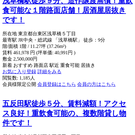
浅草橋駅徒歩９分、造作譲渡無償！重飲
食可能な１階路面店舗！居酒屋居抜き
です！
所在地
東京都台東区浅草橋５丁目
最寄駅
JR中央・総武線 「浅草橋駅」 徒歩：9分
階/面積
1階 / 11.27坪 (37.26m²)
賃料
461,978
円
(坪単価: 40,991円 )
敷金
2,500,000円
新着
おすすめ
路面店
駅近
重食可能
居抜き
お気に入り登録
詳細をみる
閲覧数: 1,185人
会員様限定公開
会員登録はこちら
会員の方はこちら
五反田駅徒歩５分、賃料減額！アクセ
ス良好！重飲食可能の、複数階貸し物
件です！