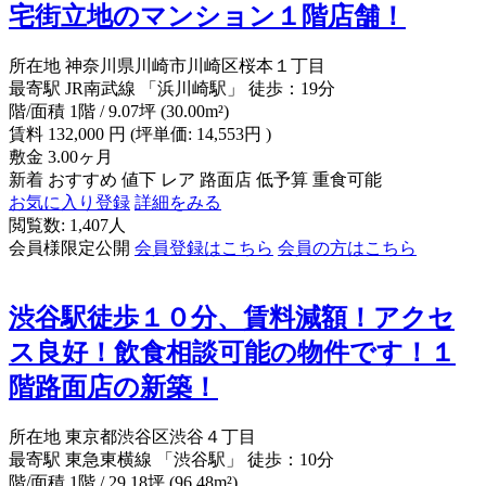
宅街立地のマンション１階店舗！
所在地
神奈川県川崎市川崎区桜本１丁目
最寄駅
JR南武線 「浜川崎駅」 徒歩：19分
階/面積
1階 / 9.07坪 (30.00m²)
賃料
132,000
円
(坪単価: 14,553円 )
敷金
3.00ヶ月
新着
おすすめ
値下
レア
路面店
低予算
重食可能
お気に入り登録
詳細をみる
閲覧数: 1,407人
会員様限定公開
会員登録はこちら
会員の方はこちら
渋谷駅徒歩１０分、賃料減額！アクセ
ス良好！飲食相談可能の物件です！１
階路面店の新築！
所在地
東京都渋谷区渋谷４丁目
最寄駅
東急東横線 「渋谷駅」 徒歩：10分
階/面積
1階 / 29.18坪 (96.48m²)