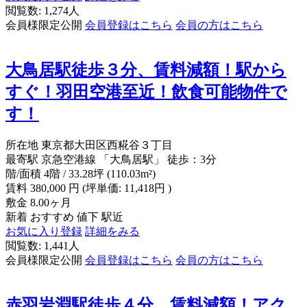
閲覧数: 1,274人
会員様限定公開
会員登録はこちら
会員の方はこちら
大鳥居駅徒歩３分、賃料減額！駅から
すぐ！羽田空港至近！飲食可能物件で
す！
所在地
東京都大田区西糀谷３丁目
最寄駅
京急空港線 「大鳥居駅」 徒歩：3分
階/面積
4階 / 33.28坪 (110.03m²)
賃料
380,000
円
(坪単価: 11,418円 )
敷金
8.00ヶ月
新着
おすすめ
値下
駅近
お気に入り登録
詳細をみる
閲覧数: 1,441人
会員様限定公開
会員登録はこちら
会員の方はこちら
赤羽岩淵駅徒歩４分、賃料減額！アク