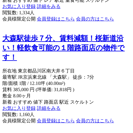
新着
おすすめ
値下
レア
駅近
重食可能
スケルトン
お気に入り登録
詳細をみる
閲覧数: 1,334人
会員様限定公開
会員登録はこちら
会員の方はこちら
大森駅徒歩７分、賃料減額！桜新道沿
い！軽飲食可能の１階路面店の物件で
す！
所在地
東京都品川区南大井６丁目
最寄駅
JR京浜東北線 「大森駅」 徒歩：7分
階/面積
1階 / 12.10坪 (40.00m²)
賃料
385,000
円
(坪単価: 31,818円 )
敷金
8.00ヶ月
新着
おすすめ
値下
路面店
駅近
スケルトン
お気に入り登録
詳細をみる
閲覧数: 1,160人
会員様限定公開
会員登録はこちら
会員の方はこちら