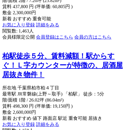
階/面積
2階 / 7.20坪 (23.82m²)
賃料
437,800
円
(坪単価: 60,805円 )
敷金
2,300,000円
新着
おすすめ
重食可能
お気に入り登録
詳細をみる
閲覧数: 1,463人
会員様限定公開
会員登録はこちら
会員の方はこちら
柏駅徒歩５分、賃料減額！駅からす
ぐ！Ｌ字カウンターが特徴の、居酒屋
居抜き物件！
所在地
千葉県柏市柏４丁目
最寄駅
JR常磐線(上野～取手) 「柏駅」 徒歩：5分
階/面積
1階 / 26.02坪 (86.04m²)
賃料
498,300
円
(坪単価: 19,150円 )
敷金
2,600,000円
新着
おすすめ
値下
路面店
駅近
重食可能
居抜き
お気に入り登録
詳細をみる