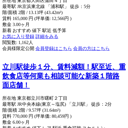
所在地
東京都大田区蒲田４丁目
最寄駅
JR京浜東北線 「浦和駅」 徒歩：5分
階/面積
2階 / 13.13坪 (43.42m²)
賃料
165,000
円
(坪単価: 12,566円 )
敷金
3.00ヶ月
新着
おすすめ
値下
駅近
低予算
お気に入り登録
詳細をみる
閲覧数: 1,162人
会員様限定公開
会員登録はこちら
会員の方はこちら
立川駅徒歩１分、賃料減額！駅至近、重
飲食店等何業も相談可能な新築１階路
面店舗！
所在地
東京都立川市曙町２丁目
最寄駅
JR中央本線(東京～塩尻) 「立川駅」 徒歩：2分
階/面積
2階 / 9.57坪 (31.64m²)
賃料
770,000
円
(坪単価: 80,459円 )
敷金
6.00ヶ月