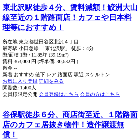
東北沢駅徒歩４分、賃料減額！鮫洲大山
線至近の１階路面店！カフェや日本料
理等におすすめ！
所在地
東京都世田谷区北沢４丁目
最寄駅
小田急線 「東北沢駅」 徒歩：4分
階/面積
1階 / 11.85坪 (39.19m²)
賃料
363,000
円
(坪単価: 30,632円 )
敷金
--
新着
おすすめ
値下
レア
路面店
駅近
スケルトン
お気に入り登録
詳細をみる
閲覧数: 1,400人
会員様限定公開
会員登録はこちら
会員の方はこちら
谷保駅徒歩６分、商店街至近、１階路面
店のカフェ居抜き物件！造作譲渡無
償！