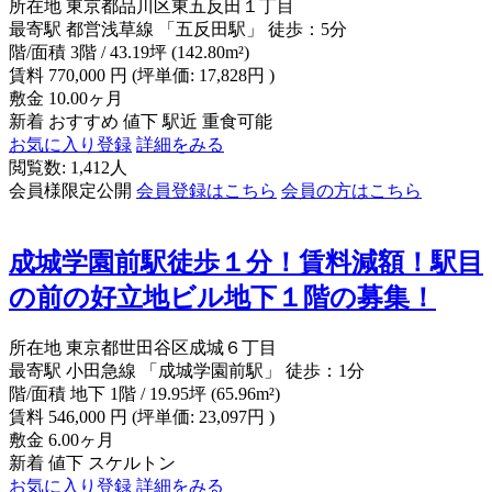
所在地
東京都品川区東五反田１丁目
最寄駅
都営浅草線 「五反田駅」 徒歩：5分
階/面積
3階 / 43.19坪 (142.80m²)
賃料
770,000
円
(坪単価: 17,828円 )
敷金
10.00ヶ月
新着
おすすめ
値下
駅近
重食可能
お気に入り登録
詳細をみる
閲覧数: 1,412人
会員様限定公開
会員登録はこちら
会員の方はこちら
成城学園前駅徒歩１分！賃料減額！駅目
の前の好立地ビル地下１階の募集！
所在地
東京都世田谷区成城６丁目
最寄駅
小田急線 「成城学園前駅」 徒歩：1分
階/面積
地下 1階 / 19.95坪 (65.96m²)
賃料
546,000
円
(坪単価: 23,097円 )
敷金
6.00ヶ月
新着
値下
スケルトン
お気に入り登録
詳細をみる