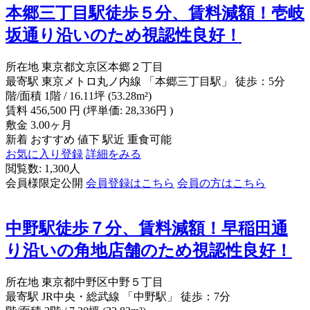
本郷三丁目駅徒歩５分、賃料減額！壱岐
坂通り沿いのため視認性良好！
所在地
東京都文京区本郷２丁目
最寄駅
東京メトロ丸ノ内線 「本郷三丁目駅」 徒歩：5分
階/面積
1階 / 16.11坪 (53.28m²)
賃料
456,500
円
(坪単価: 28,336円 )
敷金
3.00ヶ月
新着
おすすめ
値下
駅近
重食可能
お気に入り登録
詳細をみる
閲覧数: 1,300人
会員様限定公開
会員登録はこちら
会員の方はこちら
中野駅徒歩７分、賃料減額！早稲田通
り沿いの角地店舗のため視認性良好！
所在地
東京都中野区中野５丁目
最寄駅
JR中央・総武線 「中野駅」 徒歩：7分