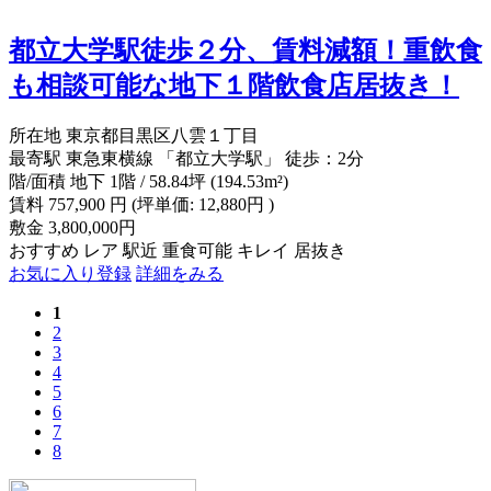
都立大学駅徒歩２分、賃料減額！重飲食
も相談可能な地下１階飲食店居抜き！
所在地
東京都目黒区八雲１丁目
最寄駅
東急東横線 「都立大学駅」 徒歩：2分
階/面積
地下 1階 / 58.84坪 (194.53m²)
賃料
757,900
円
(坪単価: 12,880円 )
敷金
3,800,000円
おすすめ
レア
駅近
重食可能
キレイ
居抜き
お気に入り登録
詳細をみる
1
2
3
4
5
6
7
8