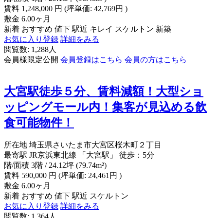
賃料
1,248,000
円
(坪単価: 42,769円 )
敷金
6.00ヶ月
新着
おすすめ
値下
駅近
キレイ
スケルトン
新築
お気に入り登録
詳細をみる
閲覧数: 1,288人
会員様限定公開
会員登録はこちら
会員の方はこちら
大宮駅徒歩５分、賃料減額！大型ショ
ッピングモール内！集客が見込める飲
食可能物件！
所在地
埼玉県さいたま市大宮区桜木町２丁目
最寄駅
JR京浜東北線 「大宮駅」 徒歩：5分
階/面積
3階 / 24.12坪 (79.74m²)
賃料
590,000
円
(坪単価: 24,461円 )
敷金
6.00ヶ月
新着
おすすめ
値下
駅近
スケルトン
お気に入り登録
詳細をみる
閲覧数: 1,364人