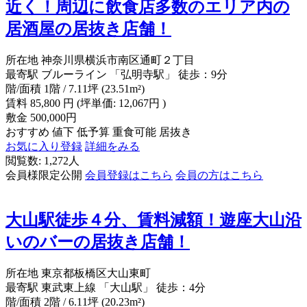
近く！周辺に飲食店多数のエリア内の
居酒屋の居抜き店舗！
所在地
神奈川県横浜市南区通町２丁目
最寄駅
ブルーライン 「弘明寺駅」 徒歩：9分
階/面積
1階 / 7.11坪 (23.51m²)
賃料
85,800
円
(坪単価: 12,067円 )
敷金
500,000円
おすすめ
値下
低予算
重食可能
居抜き
お気に入り登録
詳細をみる
閲覧数: 1,272人
会員様限定公開
会員登録はこちら
会員の方はこちら
大山駅徒歩４分、賃料減額！遊座大山沿
いのバーの居抜き店舗！
所在地
東京都板橋区大山東町
最寄駅
東武東上線 「大山駅」 徒歩：4分
階/面積
2階 / 6.11坪 (20.23m²)