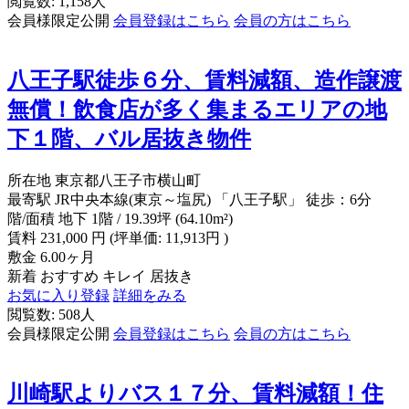
閲覧数: 1,158人
会員様限定公開
会員登録はこちら
会員の方はこちら
八王子駅徒歩６分、賃料減額、造作譲渡
無償！飲食店が多く集まるエリアの地
下１階、バル居抜き物件
所在地
東京都八王子市横山町
最寄駅
JR中央本線(東京～塩尻) 「八王子駅」 徒歩：6分
階/面積
地下 1階 / 19.39坪 (64.10m²)
賃料
231,000
円
(坪単価: 11,913円 )
敷金
6.00ヶ月
新着
おすすめ
キレイ
居抜き
お気に入り登録
詳細をみる
閲覧数: 508人
会員様限定公開
会員登録はこちら
会員の方はこちら
川崎駅よりバス１７分、賃料減額！住