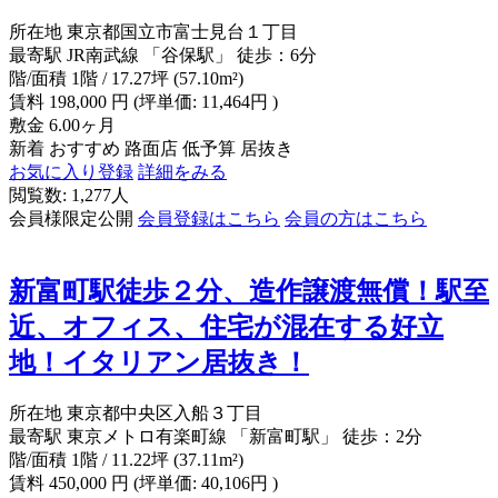
所在地
東京都国立市富士見台１丁目
最寄駅
JR南武線 「谷保駅」 徒歩：6分
階/面積
1階 / 17.27坪 (57.10m²)
賃料
198,000
円
(坪単価: 11,464円 )
敷金
6.00ヶ月
新着
おすすめ
路面店
低予算
居抜き
お気に入り登録
詳細をみる
閲覧数: 1,277人
会員様限定公開
会員登録はこちら
会員の方はこちら
新富町駅徒歩２分、造作譲渡無償！駅至
近、オフィス、住宅が混在する好立
地！イタリアン居抜き！
所在地
東京都中央区入船３丁目
最寄駅
東京メトロ有楽町線 「新富町駅」 徒歩：2分
階/面積
1階 / 11.22坪 (37.11m²)
賃料
450,000
円
(坪単価: 40,106円 )