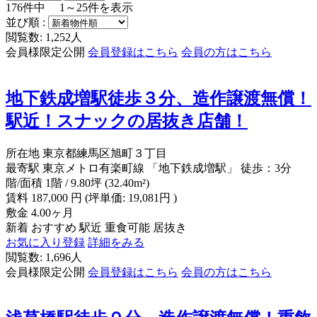
176
件中
1～25
件を表示
並び順 :
閲覧数: 1,252人
会員様限定公開
会員登録はこちら
会員の方はこちら
地下鉄成増駅徒歩３分、造作譲渡無償！
駅近！スナックの居抜き店舗！
所在地
東京都練馬区旭町３丁目
最寄駅
東京メトロ有楽町線 「地下鉄成増駅」 徒歩：3分
階/面積
1階 / 9.80坪 (32.40m²)
賃料
187,000
円
(坪単価: 19,081円 )
敷金
4.00ヶ月
新着
おすすめ
駅近
重食可能
居抜き
お気に入り登録
詳細をみる
閲覧数: 1,696人
会員様限定公開
会員登録はこちら
会員の方はこちら