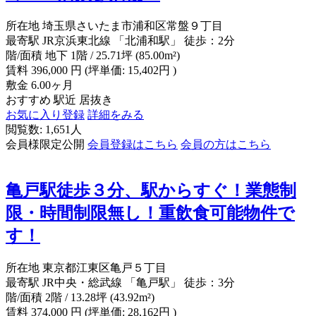
所在地
埼玉県さいたま市浦和区常盤９丁目
最寄駅
JR京浜東北線 「北浦和駅」 徒歩：2分
階/面積
地下 1階 / 25.71坪 (85.00m²)
賃料
396,000
円
(坪単価: 15,402円 )
敷金
6.00ヶ月
おすすめ
駅近
居抜き
お気に入り登録
詳細をみる
閲覧数: 1,651人
会員様限定公開
会員登録はこちら
会員の方はこちら
亀戸駅徒歩３分、駅からすぐ！業態制
限・時間制限無し！重飲食可能物件で
す！
所在地
東京都江東区亀戸５丁目
最寄駅
JR中央・総武線 「亀戸駅」 徒歩：3分
階/面積
2階 / 13.28坪 (43.92m²)
賃料
374,000
円
(坪単価: 28,162円 )