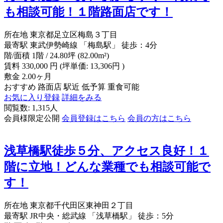
も相談可能！１階路面店です！
所在地
東京都足立区梅島３丁目
最寄駅
東武伊勢崎線 「梅島駅」 徒歩：4分
階/面積
1階 / 24.80坪 (82.00m²)
賃料
330,000
円
(坪単価: 13,306円 )
敷金
2.00ヶ月
おすすめ
路面店
駅近
低予算
重食可能
お気に入り登録
詳細をみる
閲覧数: 1,315人
会員様限定公開
会員登録はこちら
会員の方はこちら
浅草橋駅徒歩５分、アクセス良好！１
階に立地！どんな業種でも相談可能で
す！
所在地
東京都千代田区東神田２丁目
最寄駅
JR中央・総武線 「浅草橋駅」 徒歩：5分