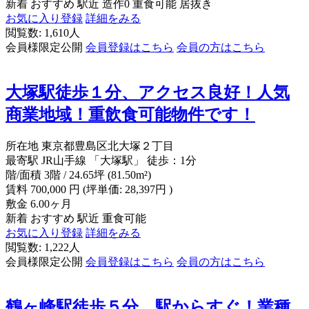
新着
おすすめ
駅近
造作0
重食可能
居抜き
お気に入り登録
詳細をみる
閲覧数: 1,610人
会員様限定公開
会員登録はこちら
会員の方はこちら
大塚駅徒歩１分、アクセス良好！人気
商業地域！重飲食可能物件です！
所在地
東京都豊島区北大塚２丁目
最寄駅
JR山手線 「大塚駅」 徒歩：1分
階/面積
3階 / 24.65坪 (81.50m²)
賃料
700,000
円
(坪単価: 28,397円 )
敷金
6.00ヶ月
新着
おすすめ
駅近
重食可能
お気に入り登録
詳細をみる
閲覧数: 1,222人
会員様限定公開
会員登録はこちら
会員の方はこちら
鶴ヶ峰駅徒歩５分、駅からすぐ！業種