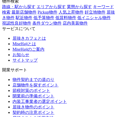
物件検索
路線・駅から探す
エリアから探す
業態から探す
キーワード
検索
最新店舗物件
Pickup物件
人気上昇物件
好立地物件
居抜
き物件
駅近物件
低予算物件
低賃料物件
低イニシャル物件
視認性良好物件
条件ダウン物件
店内美装物件
サービスについて
居抜きカフェとは
MiseHajiとは
MiseHajiのご案内
お知らせ
サイトマップ
開業サポート
物件契約までの道のり
店舗物件を探すポイント
節税対策のポイント
開業前の準備ポイント
内装工事業者の選定ポイント
居抜き物件のポイント
契約時の注意ポイント