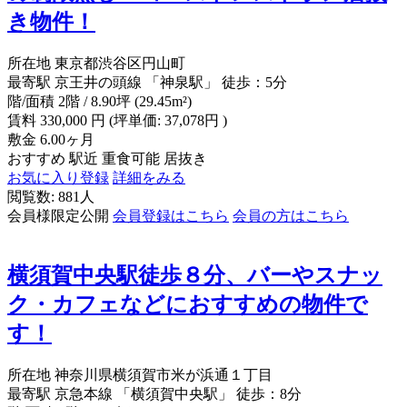
き物件！
所在地
東京都渋谷区円山町
最寄駅
京王井の頭線 「神泉駅」 徒歩：5分
階/面積
2階 / 8.90坪 (29.45m²)
賃料
330,000
円
(坪単価: 37,078円 )
敷金
6.00ヶ月
おすすめ
駅近
重食可能
居抜き
お気に入り登録
詳細をみる
閲覧数: 881人
会員様限定公開
会員登録はこちら
会員の方はこちら
横須賀中央駅徒歩８分、バーやスナッ
ク・カフェなどにおすすめの物件で
す！
所在地
神奈川県横須賀市米が浜通１丁目
最寄駅
京急本線 「横須賀中央駅」 徒歩：8分