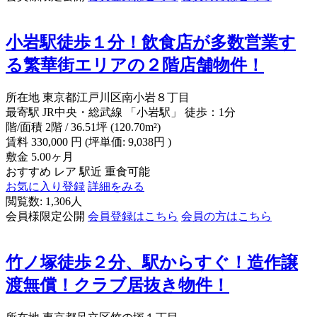
小岩駅徒歩１分！飲食店が多数営業す
る繁華街エリアの２階店舗物件！
所在地
東京都江戸川区南小岩８丁目
最寄駅
JR中央・総武線 「小岩駅」 徒歩：1分
階/面積
2階 / 36.51坪 (120.70m²)
賃料
330,000
円
(坪単価: 9,038円 )
敷金
5.00ヶ月
おすすめ
レア
駅近
重食可能
お気に入り登録
詳細をみる
閲覧数: 1,306人
会員様限定公開
会員登録はこちら
会員の方はこちら
竹ノ塚徒歩２分、駅からすぐ！造作譲
渡無償！クラブ居抜き物件！