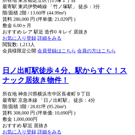
所在地
東京都足立区竹の塚１丁目
最寄駅
東武伊勢崎線 「竹ノ塚駅」 徒歩：3分
階/面積
2階 / 13.60坪 (44.99m²)
賃料
286,000
円
(坪単価: 21,029円 )
敷金
6.00ヶ月
おすすめ
レア
駅近
造作0
キレイ
居抜き
お気に入り登録
詳細をみる
閲覧数: 1,213人
会員様限定公開
会員登録はこちら
会員の方はこちら
日ノ出町駅徒歩４分、駅からすぐ！ス
ナック居抜き物件！
所在地
神奈川県横浜市中区長者町９丁目
最寄駅
京急本線 「日ノ出町駅」 徒歩：4分
階/面積
3階 / 28.81坪 (95.26m²)
賃料
308,000
円
(坪単価: 10,690円 )
敷金
1,000,000円
おすすめ
駅近
居抜き
お気に入り登録
詳細をみる