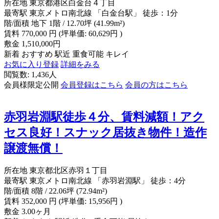
所在地
東京都港区白金台４丁目
最寄駅
東京メトロ南北線 「白金台駅」 徒歩：1分
階/面積
地下 1階 / 12.70坪 (41.99m²)
賃料
770,000
円
(坪単価: 60,629円 )
敷金
1,510,000円
新着
おすすめ
駅近
重食可能
キレイ
お気に入り登録
詳細をみる
閲覧数: 1,436人
会員様限定公開
会員登録はこちら
会員の方はこちら
赤羽岩淵駅徒歩４分、賃料減額！アク
セス良好！スナック居抜き物件！造作
譲渡無償！
所在地
東京都北区赤羽１丁目
最寄駅
東京メトロ南北線 「赤羽岩淵駅」 徒歩：4分
階/面積
8階 / 22.06坪 (72.94m²)
賃料
352,000
円
(坪単価: 15,956円 )
敷金
3.00ヶ月