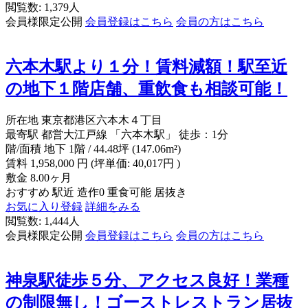
閲覧数: 1,379人
会員様限定公開
会員登録はこちら
会員の方はこちら
六本木駅より１分！賃料減額！駅至近
の地下１階店舗、重飲食も相談可能！
所在地
東京都港区六本木４丁目
最寄駅
都営大江戸線 「六本木駅」 徒歩：1分
階/面積
地下 1階 / 44.48坪 (147.06m²)
賃料
1,958,000
円
(坪単価: 40,017円 )
敷金
8.00ヶ月
おすすめ
駅近
造作0
重食可能
居抜き
お気に入り登録
詳細をみる
閲覧数: 1,444人
会員様限定公開
会員登録はこちら
会員の方はこちら
神泉駅徒歩５分、アクセス良好！業種
の制限無し！ゴーストレストラン居抜