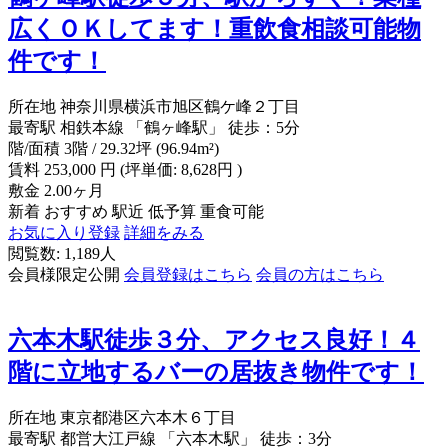
広くＯＫしてます！重飲食相談可能物
件です！
所在地
神奈川県横浜市旭区鶴ケ峰２丁目
最寄駅
相鉄本線 「鶴ヶ峰駅」 徒歩：5分
階/面積
3階 / 29.32坪 (96.94m²)
賃料
253,000
円
(坪単価: 8,628円 )
敷金
2.00ヶ月
新着
おすすめ
駅近
低予算
重食可能
お気に入り登録
詳細をみる
閲覧数: 1,189人
会員様限定公開
会員登録はこちら
会員の方はこちら
六本木駅徒歩３分、アクセス良好！４
階に立地するバーの居抜き物件です！
所在地
東京都港区六本木６丁目
最寄駅
都営大江戸線 「六本木駅」 徒歩：3分