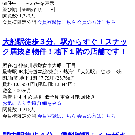
68
件中
1～25
件を表示
並び順 :
閲覧数: 1,229人
会員様限定公開
会員登録はこちら
会員の方はこちら
大船駅徒歩３分、駅からすぐ！スナッ
ク居抜き物件！地下１階の店舗です！
所在地
神奈川県鎌倉市大船１丁目
最寄駅
JR東海道本線(東京～熱海) 「大船駅」 徒歩：3分
階/面積
地下 1階 / 7.79坪 (25.76m²)
賃料
103,950
円
(坪単価: 13,344円 )
敷金
2.00ヶ月
新着
おすすめ
駅近
低予算
重食可能
居抜き
お気に入り登録
詳細をみる
閲覧数: 1,216人
会員様限定公開
会員登録はこちら
会員の方はこちら