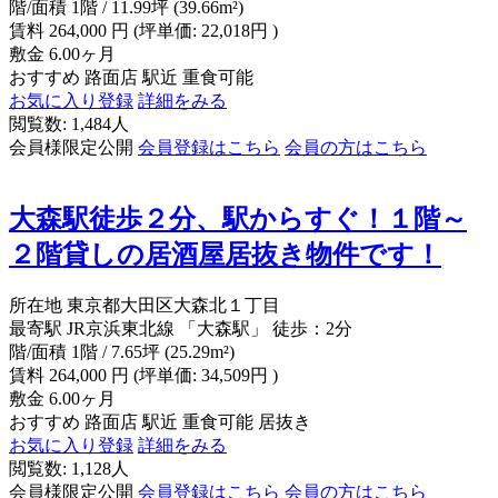
階/面積
1階 / 11.99坪 (39.66m²)
賃料
264,000
円
(坪単価: 22,018円 )
敷金
6.00ヶ月
おすすめ
路面店
駅近
重食可能
お気に入り登録
詳細をみる
閲覧数: 1,484人
会員様限定公開
会員登録はこちら
会員の方はこちら
大森駅徒歩２分、駅からすぐ！１階～
２階貸しの居酒屋居抜き物件です！
所在地
東京都大田区大森北１丁目
最寄駅
JR京浜東北線 「大森駅」 徒歩：2分
階/面積
1階 / 7.65坪 (25.29m²)
賃料
264,000
円
(坪単価: 34,509円 )
敷金
6.00ヶ月
おすすめ
路面店
駅近
重食可能
居抜き
お気に入り登録
詳細をみる
閲覧数: 1,128人
会員様限定公開
会員登録はこちら
会員の方はこちら