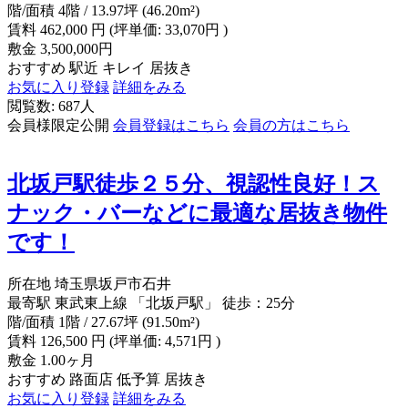
階/面積
4階 / 13.97坪 (46.20m²)
賃料
462,000
円
(坪単価: 33,070円 )
敷金
3,500,000円
おすすめ
駅近
キレイ
居抜き
お気に入り登録
詳細をみる
閲覧数: 687人
会員様限定公開
会員登録はこちら
会員の方はこちら
北坂戸駅徒歩２５分、視認性良好！ス
ナック・バーなどに最適な居抜き物件
です！
所在地
埼玉県坂戸市石井
最寄駅
東武東上線 「北坂戸駅」 徒歩：25分
階/面積
1階 / 27.67坪 (91.50m²)
賃料
126,500
円
(坪単価: 4,571円 )
敷金
1.00ヶ月
おすすめ
路面店
低予算
居抜き
お気に入り登録
詳細をみる