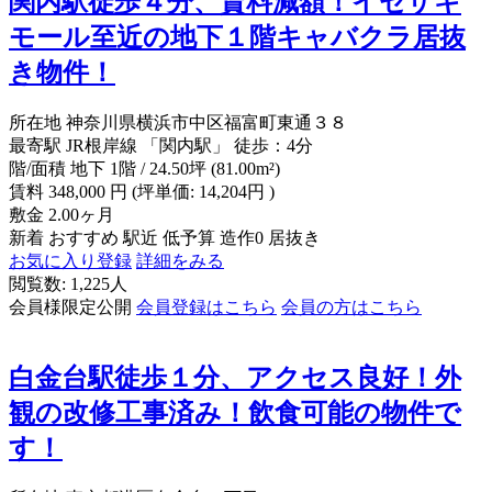
関内駅徒歩４分、賃料減額！イセザキ
モール至近の地下１階キャバクラ居抜
き物件！
所在地
神奈川県横浜市中区福富町東通３８
最寄駅
JR根岸線 「関内駅」 徒歩：4分
階/面積
地下 1階 / 24.50坪 (81.00m²)
賃料
348,000
円
(坪単価: 14,204円 )
敷金
2.00ヶ月
新着
おすすめ
駅近
低予算
造作0
居抜き
お気に入り登録
詳細をみる
閲覧数: 1,225人
会員様限定公開
会員登録はこちら
会員の方はこちら
白金台駅徒歩１分、アクセス良好！外
観の改修工事済み！飲食可能の物件で
す！