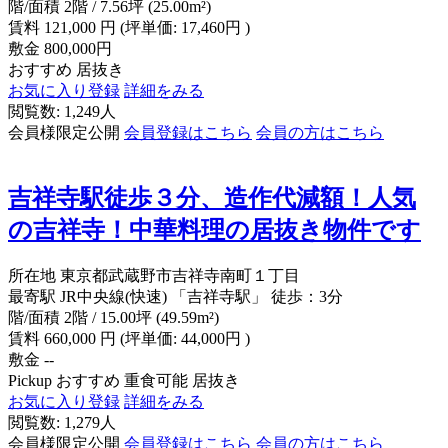
階/面積
2階 / 7.56坪 (25.00m²)
賃料
121,000
円
(坪単価: 17,460円 )
敷金
800,000円
おすすめ
居抜き
お気に入り登録
詳細をみる
閲覧数: 1,249人
会員様限定公開
会員登録はこちら
会員の方はこちら
吉祥寺駅徒歩３分、造作代減額！人気
の吉祥寺！中華料理の居抜き物件です
所在地
東京都武蔵野市吉祥寺南町１丁目
最寄駅
JR中央線(快速) 「吉祥寺駅」 徒歩：3分
階/面積
2階 / 15.00坪 (49.59m²)
賃料
660,000
円
(坪単価: 44,000円 )
敷金
--
Pickup
おすすめ
重食可能
居抜き
お気に入り登録
詳細をみる
閲覧数: 1,279人
会員様限定公開
会員登録はこちら
会員の方はこちら