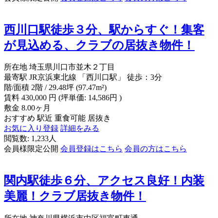
西川口駅徒歩３分、駅からすぐ！集客
が見込める、クラブの居抜き物件！
所在地
埼玉県川口市並木２丁目
最寄駅
JR京浜東北線 「西川口駅」 徒歩：3分
階/面積
2階 / 29.48坪 (97.47m²)
賃料
430,000
円
(坪単価: 14,586円 )
敷金
8.00ヶ月
おすすめ
駅近
重食可能
居抜き
お気に入り登録
詳細をみる
閲覧数: 1,233人
会員様限定公開
会員登録はこちら
会員の方はこちら
関内駅徒歩６分、アクセス良好！内装
美麗！クラブ居抜き物件！