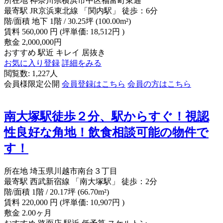
所在地
神奈川県横浜市中区福富町東通
最寄駅
JR京浜東北線 「関内駅」 徒歩：6分
階/面積
地下 1階 / 30.25坪 (100.00m²)
賃料
560,000
円
(坪単価: 18,512円 )
敷金
2,000,000円
おすすめ
駅近
キレイ
居抜き
お気に入り登録
詳細をみる
閲覧数: 1,227人
会員様限定公開
会員登録はこちら
会員の方はこちら
南大塚駅徒歩２分、駅からすぐ！視認
性良好な角地！飲食相談可能の物件で
す！
所在地
埼玉県川越市南台３丁目
最寄駅
西武新宿線 「南大塚駅」 徒歩：2分
階/面積
1階 / 20.17坪 (66.70m²)
賃料
220,000
円
(坪単価: 10,907円 )
敷金
2.00ヶ月