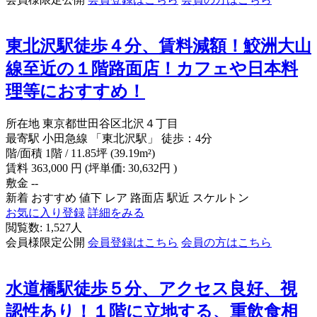
東北沢駅徒歩４分、賃料減額！鮫洲大山
線至近の１階路面店！カフェや日本料
理等におすすめ！
所在地
東京都世田谷区北沢４丁目
最寄駅
小田急線 「東北沢駅」 徒歩：4分
階/面積
1階 / 11.85坪 (39.19m²)
賃料
363,000
円
(坪単価: 30,632円 )
敷金
--
新着
おすすめ
値下
レア
路面店
駅近
スケルトン
お気に入り登録
詳細をみる
閲覧数: 1,527人
会員様限定公開
会員登録はこちら
会員の方はこちら
水道橋駅徒歩５分、アクセス良好、視
認性あり！１階に立地する、重飲食相