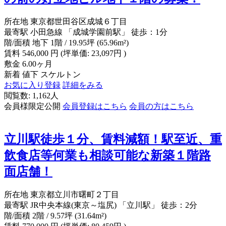
所在地
東京都世田谷区成城６丁目
最寄駅
小田急線 「成城学園前駅」 徒歩：1分
階/面積
地下 1階 / 19.95坪 (65.96m²)
賃料
546,000
円
(坪単価: 23,097円 )
敷金
6.00ヶ月
新着
値下
スケルトン
お気に入り登録
詳細をみる
閲覧数: 1,162人
会員様限定公開
会員登録はこちら
会員の方はこちら
立川駅徒歩１分、賃料減額！駅至近、重
飲食店等何業も相談可能な新築１階路
面店舗！
所在地
東京都立川市曙町２丁目
最寄駅
JR中央本線(東京～塩尻) 「立川駅」 徒歩：2分
階/面積
2階 / 9.57坪 (31.64m²)