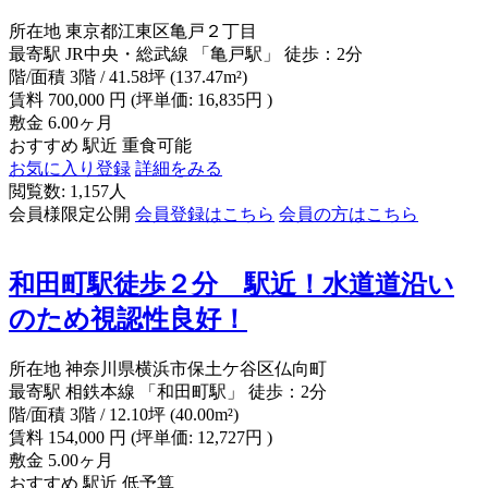
所在地
東京都江東区亀戸２丁目
最寄駅
JR中央・総武線 「亀戸駅」 徒歩：2分
階/面積
3階 / 41.58坪 (137.47m²)
賃料
700,000
円
(坪単価: 16,835円 )
敷金
6.00ヶ月
おすすめ
駅近
重食可能
お気に入り登録
詳細をみる
閲覧数: 1,157人
会員様限定公開
会員登録はこちら
会員の方はこちら
和田町駅徒歩２分 駅近！水道道沿い
のため視認性良好！
所在地
神奈川県横浜市保土ケ谷区仏向町
最寄駅
相鉄本線 「和田町駅」 徒歩：2分
階/面積
3階 / 12.10坪 (40.00m²)
賃料
154,000
円
(坪単価: 12,727円 )
敷金
5.00ヶ月
おすすめ
駅近
低予算