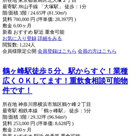
所在地
東京都豊島区北大塚２丁目
最寄駅
JR山手線 「大塚駅」 徒歩：1分
階/面積
3階 / 24.65坪 (81.50m²)
賃料
700,000
円
(坪単価: 28,397円 )
敷金
6.00ヶ月
新着
おすすめ
駅近
重食可能
お気に入り登録
詳細をみる
閲覧数: 1,224人
会員様限定公開
会員登録はこちら
会員の方はこちら
鶴ヶ峰駅徒歩５分、駅からすぐ！業種
広くＯＫしてます！重飲食相談可能物
件です！
所在地
神奈川県横浜市旭区鶴ケ峰２丁目
最寄駅
相鉄本線 「鶴ヶ峰駅」 徒歩：5分
階/面積
3階 / 29.32坪 (96.94m²)
賃料
253,000
円
(坪単価: 8,628円 )
敷金
2.00ヶ月