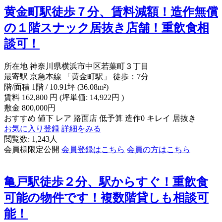
黄金町駅徒歩７分、賃料減額！造作無償
の１階スナック居抜き店舗！重飲食相
談可！
所在地
神奈川県横浜市中区若葉町３丁目
最寄駅
京急本線 「黄金町駅」 徒歩：7分
階/面積
1階 / 10.91坪 (36.08m²)
賃料
162,800
円
(坪単価: 14,922円 )
敷金
800,000円
おすすめ
値下
レア
路面店
低予算
造作0
キレイ
居抜き
お気に入り登録
詳細をみる
閲覧数: 1,243人
会員様限定公開
会員登録はこちら
会員の方はこちら
亀戸駅徒歩２分、駅からすぐ！重飲食
可能の物件です！複数階貸しも相談可
能！