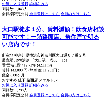
お気に入り登録
詳細をみる
閲覧数: 1,043人
会員様限定公開
会員登録はこちら
会員の方はこちら
大口駅徒歩１分、賃料減額！飲食店相談
可能です！一階路面店、角住戸で明る
い店内です！
所在地
神奈川県横浜市神奈川区大口通６７番２号
最寄駅
JR横浜線 「大口駅」 徒歩：1分
階/面積
1階 / 12.73坪 (42.11m²)
賃料
143,000
円
(坪単価: 11,233円 )
敷金
6.00ヶ月
おすすめ
値下
路面店
スケルトン
お気に入り登録
詳細をみる
閲覧数: 1,288人
会員様限定公開
会員登録はこちら
会員の方はこちら