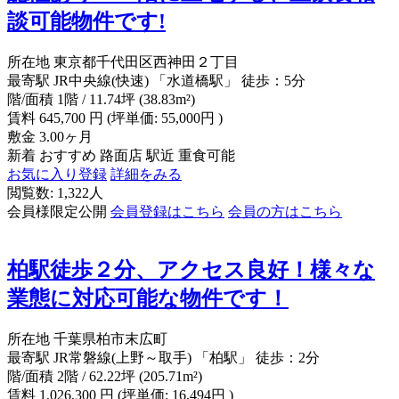
談可能物件です!
所在地
東京都千代田区西神田２丁目
最寄駅
JR中央線(快速) 「水道橋駅」 徒歩：5分
階/面積
1階 / 11.74坪 (38.83m²)
賃料
645,700
円
(坪単価: 55,000円 )
敷金
3.00ヶ月
新着
おすすめ
路面店
駅近
重食可能
お気に入り登録
詳細をみる
閲覧数: 1,322人
会員様限定公開
会員登録はこちら
会員の方はこちら
柏駅徒歩２分、アクセス良好！様々な
業態に対応可能な物件です！
所在地
千葉県柏市末広町
最寄駅
JR常磐線(上野～取手) 「柏駅」 徒歩：2分
階/面積
2階 / 62.22坪 (205.71m²)
賃料
1,026,300
円
(坪単価: 16,494円 )