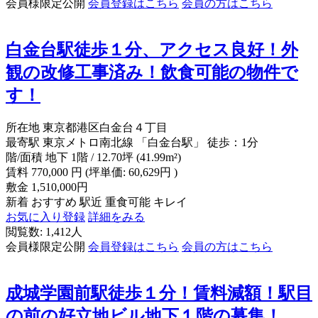
会員様限定公開
会員登録はこちら
会員の方はこちら
白金台駅徒歩１分、アクセス良好！外
観の改修工事済み！飲食可能の物件で
す！
所在地
東京都港区白金台４丁目
最寄駅
東京メトロ南北線 「白金台駅」 徒歩：1分
階/面積
地下 1階 / 12.70坪 (41.99m²)
賃料
770,000
円
(坪単価: 60,629円 )
敷金
1,510,000円
新着
おすすめ
駅近
重食可能
キレイ
お気に入り登録
詳細をみる
閲覧数: 1,412人
会員様限定公開
会員登録はこちら
会員の方はこちら
成城学園前駅徒歩１分！賃料減額！駅目
の前の好立地ビル地下１階の募集！