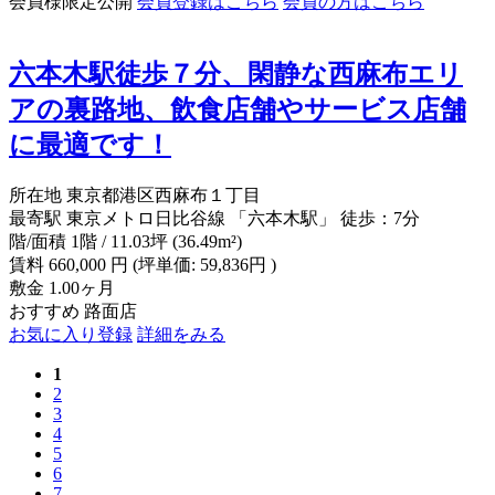
会員様限定公開
会員登録はこちら
会員の方はこちら
六本木駅徒歩７分、閑静な西麻布エリ
アの裏路地、飲食店舗やサービス店舗
に最適です！
所在地
東京都港区西麻布１丁目
最寄駅
東京メトロ日比谷線 「六本木駅」 徒歩：7分
階/面積
1階 / 11.03坪 (36.49m²)
賃料
660,000
円
(坪単価: 59,836円 )
敷金
1.00ヶ月
おすすめ
路面店
お気に入り登録
詳細をみる
1
2
3
4
5
6
7