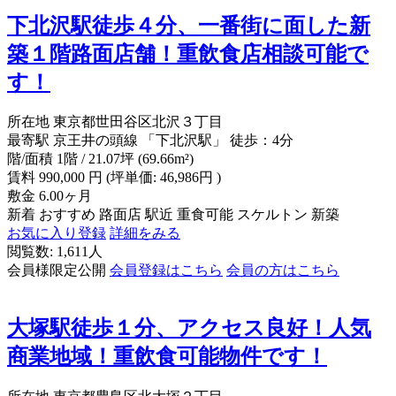
下北沢駅徒歩４分、一番街に面した新
築１階路面店舗！重飲食店相談可能で
す！
所在地
東京都世田谷区北沢３丁目
最寄駅
京王井の頭線 「下北沢駅」 徒歩：4分
階/面積
1階 / 21.07坪 (69.66m²)
賃料
990,000
円
(坪単価: 46,986円 )
敷金
6.00ヶ月
新着
おすすめ
路面店
駅近
重食可能
スケルトン
新築
お気に入り登録
詳細をみる
閲覧数: 1,611人
会員様限定公開
会員登録はこちら
会員の方はこちら
大塚駅徒歩１分、アクセス良好！人気
商業地域！重飲食可能物件です！