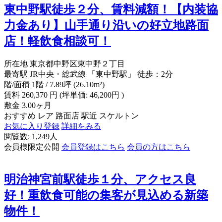
東中野駅徒歩２分、賃料減額！【内装協
力金あり】山手通り沿いの好立地路面
店！軽飲食相談可！
所在地
東京都中野区東中野２丁目
最寄駅
JR中央・総武線 「東中野駅」 徒歩：2分
階/面積
1階 / 7.89坪 (26.10m²)
賃料
260,370
円
(坪単価: 46,200円 )
敷金
3.00ヶ月
おすすめ
レア
路面店
駅近
スケルトン
お気に入り登録
詳細をみる
閲覧数: 1,249人
会員様限定公開
会員登録はこちら
会員の方はこちら
明治神宮前駅徒歩１分、アクセス良
好！重飲食可能の集客が見込める新築
物件！