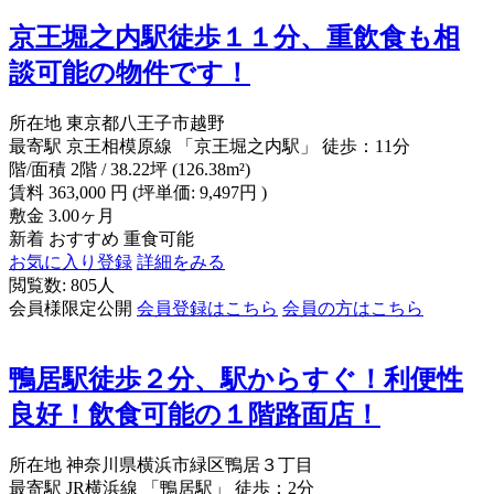
京王堀之内駅徒歩１１分、重飲食も相
談可能の物件です！
所在地
東京都八王子市越野
最寄駅
京王相模原線 「京王堀之内駅」 徒歩：11分
階/面積
2階 / 38.22坪 (126.38m²)
賃料
363,000
円
(坪単価: 9,497円 )
敷金
3.00ヶ月
新着
おすすめ
重食可能
お気に入り登録
詳細をみる
閲覧数: 805人
会員様限定公開
会員登録はこちら
会員の方はこちら
鴨居駅徒歩２分、駅からすぐ！利便性
良好！飲食可能の１階路面店！
所在地
神奈川県横浜市緑区鴨居３丁目
最寄駅
JR横浜線 「鴨居駅」 徒歩：2分