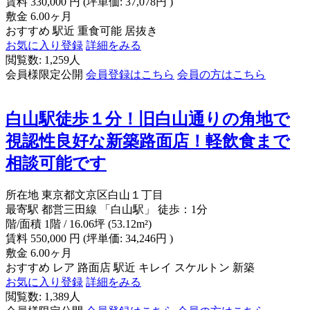
賃料
330,000
円
(坪単価: 37,078円 )
敷金
6.00ヶ月
おすすめ
駅近
重食可能
居抜き
お気に入り登録
詳細をみる
閲覧数: 1,259人
会員様限定公開
会員登録はこちら
会員の方はこちら
白山駅徒歩１分！旧白山通りの角地で
視認性良好な新築路面店！軽飲食まで
相談可能です
所在地
東京都文京区白山１丁目
最寄駅
都営三田線 「白山駅」 徒歩：1分
階/面積
1階 / 16.06坪 (53.12m²)
賃料
550,000
円
(坪単価: 34,246円 )
敷金
6.00ヶ月
おすすめ
レア
路面店
駅近
キレイ
スケルトン
新築
お気に入り登録
詳細をみる
閲覧数: 1,389人