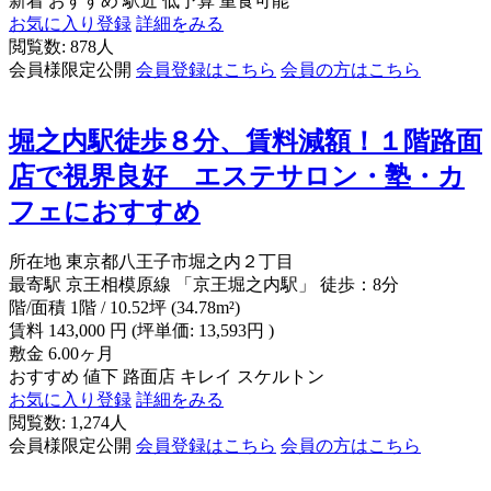
新着
おすすめ
駅近
低予算
重食可能
お気に入り登録
詳細をみる
閲覧数: 878人
会員様限定公開
会員登録はこちら
会員の方はこちら
堀之内駅徒歩８分、賃料減額！１階路面
店で視界良好 エステサロン・塾・カ
フェにおすすめ
所在地
東京都八王子市堀之内２丁目
最寄駅
京王相模原線 「京王堀之内駅」 徒歩：8分
階/面積
1階 / 10.52坪 (34.78m²)
賃料
143,000
円
(坪単価: 13,593円 )
敷金
6.00ヶ月
おすすめ
値下
路面店
キレイ
スケルトン
お気に入り登録
詳細をみる
閲覧数: 1,274人
会員様限定公開
会員登録はこちら
会員の方はこちら