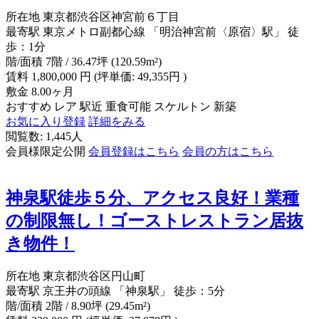
所在地
東京都渋谷区神宮前６丁目
最寄駅
東京メトロ副都心線 「明治神宮前〈原宿〉駅」 徒
歩：1分
階/面積
7階 / 36.47坪 (120.59m²)
賃料
1,800,000
円
(坪単価: 49,355円 )
敷金
8.00ヶ月
おすすめ
レア
駅近
重食可能
スケルトン
新築
お気に入り登録
詳細をみる
閲覧数: 1,445人
会員様限定公開
会員登録はこちら
会員の方はこちら
神泉駅徒歩５分、アクセス良好！業種
の制限無し！ゴーストレストラン居抜
き物件！
所在地
東京都渋谷区円山町
最寄駅
京王井の頭線 「神泉駅」 徒歩：5分
階/面積
2階 / 8.90坪 (29.45m²)