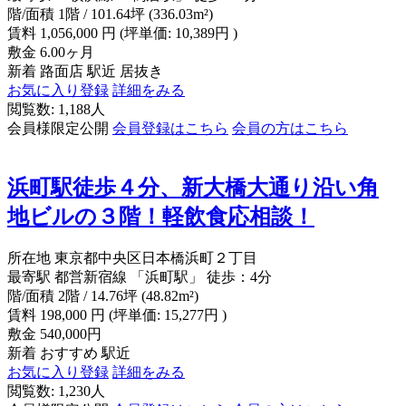
階/面積
1階 / 101.64坪 (336.03m²)
賃料
1,056,000
円
(坪単価: 10,389円 )
敷金
6.00ヶ月
新着
路面店
駅近
居抜き
お気に入り登録
詳細をみる
閲覧数: 1,188人
会員様限定公開
会員登録はこちら
会員の方はこちら
浜町駅徒歩４分、新大橋大通り沿い角
地ビルの３階！軽飲食応相談！
所在地
東京都中央区日本橋浜町２丁目
最寄駅
都営新宿線 「浜町駅」 徒歩：4分
階/面積
2階 / 14.76坪 (48.82m²)
賃料
198,000
円
(坪単価: 15,277円 )
敷金
540,000円
新着
おすすめ
駅近
お気に入り登録
詳細をみる
閲覧数: 1,230人