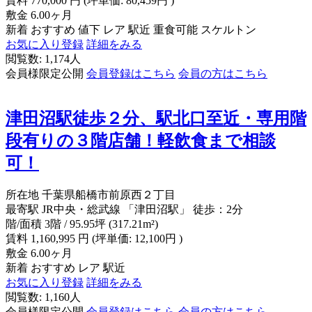
賃料
770,000
円
(坪単価: 80,459円 )
敷金
6.00ヶ月
新着
おすすめ
値下
レア
駅近
重食可能
スケルトン
お気に入り登録
詳細をみる
閲覧数: 1,174人
会員様限定公開
会員登録はこちら
会員の方はこちら
津田沼駅徒歩２分、駅北口至近・専用階
段有りの３階店舗！軽飲食まで相談
可！
所在地
千葉県船橋市前原西２丁目
最寄駅
JR中央・総武線 「津田沼駅」 徒歩：2分
階/面積
3階 / 95.95坪 (317.21m²)
賃料
1,160,995
円
(坪単価: 12,100円 )
敷金
6.00ヶ月
新着
おすすめ
レア
駅近
お気に入り登録
詳細をみる
閲覧数: 1,160人
会員様限定公開
会員登録はこちら
会員の方はこちら