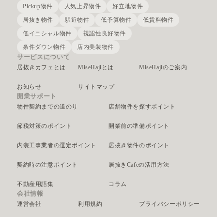
Pickup物件
人気上昇物件
好立地物件
居抜き物件
駅近物件
低予算物件
低賃料物件
低イニシャル物件
視認性良好物件
条件ダウン物件
店内美装物件
サービスについて
居抜きカフェとは
MiseHajiとは
MiseHajiのご案内
お知らせ
サイトマップ
開業サポート
物件契約までの道のり
店舗物件を探すポイント
節税対策のポイント
開業前の準備ポイント
内装工事業者の選定ポイント
居抜き物件のポイント
契約時の注意ポイント
居抜きCafeの活用方法
不動産用語集
コラム
会社情報
運営会社
利用規約
プライバシーポリシー