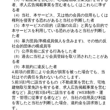
者、求人広告掲載事業を営む者もしくはこれらに準ず
る者
（4）当社、本サービス、又は他の会員の信用もしくは
権利を侵害する恐れがあると当社が判断した者
（5）本サービスの目的（店舗の出店）と異なる目的で
本サービスを利用している恐れがあると当社が判断し
た者
（6）暴力団員(準構成員個人を含みます)、その他の反
社会的団体の構成員等
（7）公序良俗に反する行為をした者
（8）過去に当社より会員登録を取り消されたことがあ
る者
（9）本規約に違反した者
4.前項の措置により会員が損害を被った場合でも、当
社はその責任を負わないものとします。
5.前3項3号に該当するもの（不動産業を営む方、宅地
建物取引業免許を有する者、求人広告掲載事業を営む
者など）及び前3項4号に該当する者（WEB制作・運
営・管理に従事する者など）が、当社の信用及び利益
を害したと当社が判断した場合、違約金を請求致しま
す。