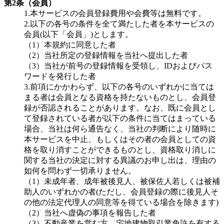
第2条（会員）
1.本サービスの会員登録費用や会費等は無料です。
2.以下の各号の条件を全て満たした者を本サービスの
会員(以下「会員」)とします。
（1）本規約に同意した者
（2）当社所定の登録情報を当社へ提出した者
（3）当社が前号の登録情報を受領し、IDおよびパス
ワードを発行した者
3.前項にかかわらず、以下の各号のいずれかに当ては
まる者は会員となる資格を持たないものとし、会員登
録が否認されることがあります。なお、既に会員とし
て登録されている者が以下の条件に当てはまっている
場合、当社は何ら通告なく、当社の判断により随時に
本サービスを中止、もしくはその者の会員としての資
格を取り消すことができるものとし、資格取り消しに
関する当社の決定に対する異議のお申し出は、理由の
如何を問わず一切承りません。
（1）未成年者、成年被後見人、被保佐人若しくは被補
助人のいずれかの者(ただし、会員登録の際に後見人そ
の他の法定代理人の同意等を得ている場合を除きます)
（2）当社へ虚偽の事項を報告した者
（3）不動産業を営む方、宅地建物取引業免許を有する