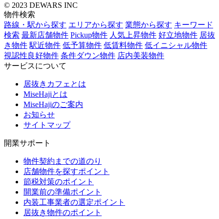
© 2023 DEWARS INC
物件検索
路線・駅から探す
エリアから探す
業態から探す
キーワード
検索
最新店舗物件
Pickup物件
人気上昇物件
好立地物件
居抜
き物件
駅近物件
低予算物件
低賃料物件
低イニシャル物件
視認性良好物件
条件ダウン物件
店内美装物件
サービスについて
居抜きカフェとは
MiseHajiとは
MiseHajiのご案内
お知らせ
サイトマップ
開業サポート
物件契約までの道のり
店舗物件を探すポイント
節税対策のポイント
開業前の準備ポイント
内装工事業者の選定ポイント
居抜き物件のポイント