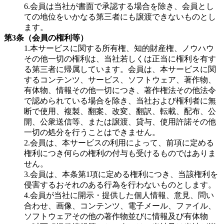
6.会員は当社が書面で承認する場合を除き、会員とし
ての地位をいかなる第三者にも譲渡できないものとし
ます。
第3条（会員の権利等）
1.本サービスに関する所有権、知的財産権、ノウハウ
その他一切の権利は、当社若しくは正当に権利を有す
る第三者に帰属しています。会員は、本サービスに関
するコンテンツ、サービス、ソフトウェア、著作物、
有体物、情報その他一切につき、著作権法その他法令
で認められている場合を除き、当社および権利者に無
断で使用、複製、翻案、改変、翻訳、転載、配布、公
開、公衆送信等、または譲渡、貸与、使用許諾その他
一切の処分を行うことはできません。
2.会員は、本サービスの利用によって、前項に定める
権利につき何らの権利の付与も受けるものではありま
せん。
3.会員は、本条第1項に定める権利につき、当該権利を
侵害するおそれのある行為を行わないものとします。
4.会員が当社に開示・提供した個人情報、意見、問い
合わせ、画像、コンテンツ、電子メール、ファイル、
ソフトウェアその他の著作物並びに情報及び有体物