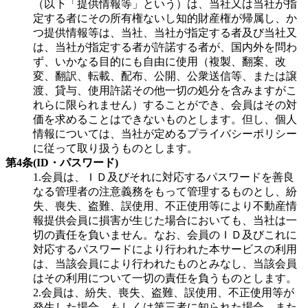
（以下「提供情報等」という）は、当社又は当社が指
定する者にその所有権ないし知的財産権が帰属し、か
つ提供情報等は、当社、当社が指定する者及び当社又
は、当社が指定する者が許諾する者が、国内外を問わ
ず、いかなる目的にも自由に使用（複製、翻案、改
変、翻訳、転載、配布、公開、公衆送信等、または譲
渡、貸与、使用許諾その他一切の処分を含みますがこ
れらに限られません）することができ、会員はその対
価を求めることはできないものとします。但し、個人
情報については、当社が定めるプライバシーポリシー
に従って取り扱うものとします。
第4条(ID・パスワード)
1.会員は、ＩＤ及びそれに対応するパスワードを善良
なる管理者の注意義務をもって管理するものとし、紛
失、喪失、盗難、誤使用、不正使用等により不動産情
報提供会員に損害が生じた場合においても、当社は一
切の責任を負いません。なお、会員のＩＤ及びこれに
対応するパスワードにより行われた本サービスの利用
は、当該会員により行われたものとみなし、当該会員
はその利用について一切の責任を負うものとします。
2.会員は、紛失、喪失、盗難、誤使用、不正使用等が
発生した場合、もしくは第三者に知られた場合、また