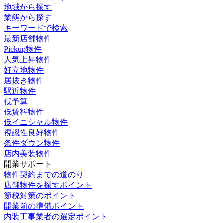
地域から探す
業態から探す
キーワードで検索
最新店舗物件
Pickup物件
人気上昇物件
好立地物件
居抜き物件
駅近物件
低予算
低賃料物件
低イニシャル物件
視認性良好物件
条件ダウン物件
店内美装物件
開業サポート
物件契約までの道のり
店舗物件を探すポイント
節税対策のポイント
開業前の準備ポイント
内装工事業者の選定ポイント