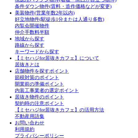
条件ダウン物件(賃料・造作価格などが変更)
美装物件(営業年数2年以内)
好立地物件(駅徒歩1分または人通り多数)
内覧会開催物件
仲介手数料半額
地域から探す
路線から探す
キーワードから探す
【ミセハジfor居抜きカフェ】について
居抜きとは
店舗物件を探すポイント
節税対策のポイント
開業前の準備ポイント
内装工事業者の選定ポイント
居抜き物件のポイント
契約時の注意ポイント
【ミセハジfor居抜きカフェ】の活用方法
不動産用語集
お問い合わせ
利用規約
プライバシーポリシー