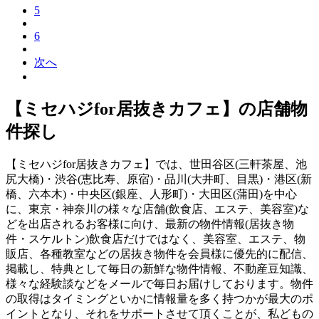
5
6
次へ
【ミセハジfor居抜きカフェ】の店舗物
件探し
【ミセハジfor居抜きカフェ】では、世田谷区(三軒茶屋、池
尻大橋)・渋谷(恵比寿、原宿)・品川(大井町、目黒)・港区(新
橋、六本木)・中央区(銀座、人形町)・大田区(蒲田)を中心
に、東京・神奈川の様々な店舗(飲食店、エステ、美容室)な
どを出店されるお客様に向け、最新の物件情報(居抜き物
件・スケルトン)飲食店だけではなく、美容室、エステ、物
販店、各種教室などの居抜き物件を会員様に優先的に配信、
掲載し、特典として毎日の新鮮な物件情報、不動産豆知識、
様々な経験談などをメールで毎日お届けしております。物件
の取得はタイミングといかに情報量を多く持つかが最大のポ
イントとなり、それをサポートさせて頂くことが、私どもの