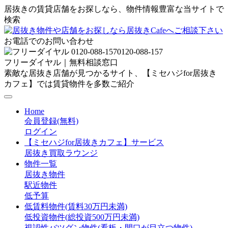
居抜きの賃貸店舗をお探しなら、物件情報豊富な当サイトで
検索
お電話でのお問い合わせ
0120-088-157
フリーダイヤル｜無料相談窓口
素敵な居抜き店舗が見つかるサイト、【ミセハジfor居抜き
カフェ】では賃貸物件を多数ご紹介
Home
会員登録(無料)
ログイン
【ミセハジfor居抜きカフェ】サービス
居抜き買取ラウンジ
物件一覧
居抜き物件
駅近物件
低予算
低賃料物件(賃料30万円未満)
低投資物件(総投資500万円未満)
視認性バツグン物件(看板・間口が目立つ物件)