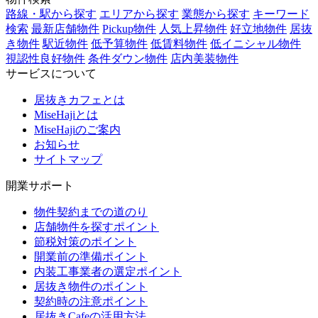
路線・駅から探す
エリアから探す
業態から探す
キーワード
検索
最新店舗物件
Pickup物件
人気上昇物件
好立地物件
居抜
き物件
駅近物件
低予算物件
低賃料物件
低イニシャル物件
視認性良好物件
条件ダウン物件
店内美装物件
サービスについて
居抜きカフェとは
MiseHajiとは
MiseHajiのご案内
お知らせ
サイトマップ
開業サポート
物件契約までの道のり
店舗物件を探すポイント
節税対策のポイント
開業前の準備ポイント
内装工事業者の選定ポイント
居抜き物件のポイント
契約時の注意ポイント
居抜きCafeの活用方法