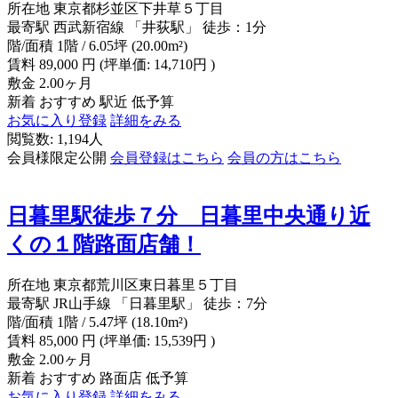
所在地
東京都杉並区下井草５丁目
最寄駅
西武新宿線 「井荻駅」 徒歩：1分
階/面積
1階 / 6.05坪 (20.00m²)
賃料
89,000
円
(坪単価: 14,710円 )
敷金
2.00ヶ月
新着
おすすめ
駅近
低予算
お気に入り登録
詳細をみる
閲覧数: 1,194人
会員様限定公開
会員登録はこちら
会員の方はこちら
日暮里駅徒歩７分 日暮里中央通り近
くの１階路面店舗！
所在地
東京都荒川区東日暮里５丁目
最寄駅
JR山手線 「日暮里駅」 徒歩：7分
階/面積
1階 / 5.47坪 (18.10m²)
賃料
85,000
円
(坪単価: 15,539円 )
敷金
2.00ヶ月
新着
おすすめ
路面店
低予算
お気に入り登録
詳細をみる