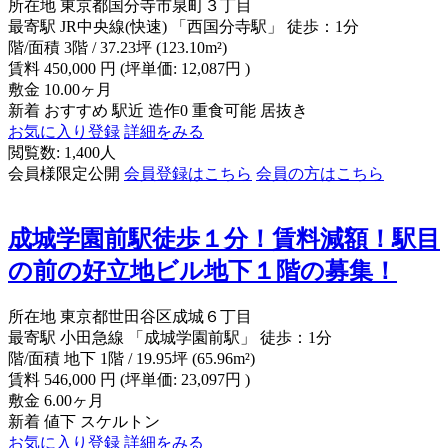
所在地
東京都国分寺市泉町３丁目
最寄駅
JR中央線(快速) 「西国分寺駅」 徒歩：1分
階/面積
3階 / 37.23坪 (123.10m²)
賃料
450,000
円
(坪単価: 12,087円 )
敷金
10.00ヶ月
新着
おすすめ
駅近
造作0
重食可能
居抜き
お気に入り登録
詳細をみる
閲覧数: 1,400人
会員様限定公開
会員登録はこちら
会員の方はこちら
成城学園前駅徒歩１分！賃料減額！駅目
の前の好立地ビル地下１階の募集！
所在地
東京都世田谷区成城６丁目
最寄駅
小田急線 「成城学園前駅」 徒歩：1分
階/面積
地下 1階 / 19.95坪 (65.96m²)
賃料
546,000
円
(坪単価: 23,097円 )
敷金
6.00ヶ月
新着
値下
スケルトン
お気に入り登録
詳細をみる