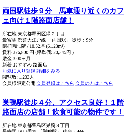
両国駅徒歩９分 馬車通り近くのカフ
ェ向け１階路面店舗！
所在地
東京都墨田区緑２丁目
最寄駅
都営大江戸線 「両国駅」 徒歩：9分
階/面積
1階 / 18.52坪 (61.23m²)
賃料
376,800
円
(坪単価: 20,345円 )
敷金
3.00ヶ月
新着
おすすめ
路面店
お気に入り登録
詳細をみる
閲覧数: 1,233人
会員様限定公開
会員登録はこちら
会員の方はこちら
巣鴨駅徒歩４分、アクセス良好！１階
路面店の店舗！飲食可能の物件です！
所在地
東京都豊島区巣鴨３丁目
最寄駅
JR山手線 「巣鴨駅」 徒歩：4分