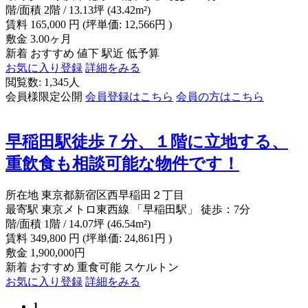
階/面積
2階 / 13.13坪 (43.42m²)
賃料
165,000
円
(坪単価: 12,566円 )
敷金
3.00ヶ月
新着
おすすめ
値下
駅近
低予算
お気に入り登録
詳細をみる
閲覧数: 1,345人
会員様限定公開
会員登録はこちら
会員の方はこちら
早稲田駅徒歩７分、１階に立地する、
重飲食も相談可能な物件です！
所在地
東京都新宿区西早稲田２丁目
最寄駅
東京メトロ東西線 「早稲田駅」 徒歩：7分
階/面積
1階 / 14.07坪 (46.54m²)
賃料
349,800
円
(坪単価: 24,861円 )
敷金
1,900,000円
新着
おすすめ
重食可能
スケルトン
お気に入り登録
詳細をみる
1