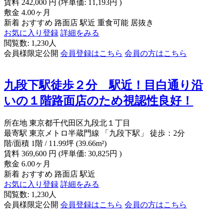
賃料
242,000
円
(坪単価: 11,193円 )
敷金
4.00ヶ月
新着
おすすめ
路面店
駅近
重食可能
居抜き
お気に入り登録
詳細をみる
閲覧数: 1,230人
会員様限定公開
会員登録はこちら
会員の方はこちら
九段下駅徒歩２分 駅近！目白通り沿
いの１階路面店のため視認性良好！
所在地
東京都千代田区九段北１丁目
最寄駅
東京メトロ半蔵門線 「九段下駅」 徒歩：2分
階/面積
1階 / 11.99坪 (39.66m²)
賃料
369,600
円
(坪単価: 30,825円 )
敷金
6.00ヶ月
新着
おすすめ
路面店
駅近
お気に入り登録
詳細をみる
閲覧数: 1,230人
会員様限定公開
会員登録はこちら
会員の方はこちら