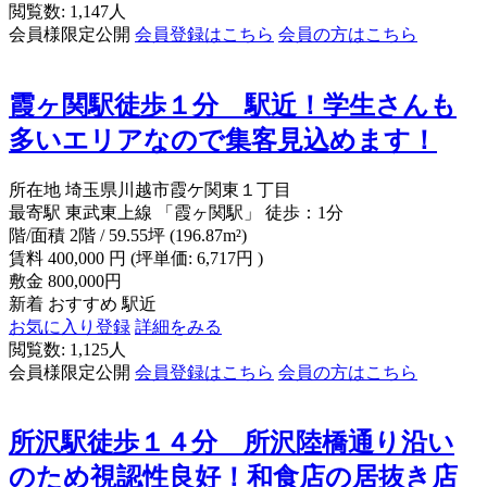
閲覧数: 1,147人
会員様限定公開
会員登録はこちら
会員の方はこちら
霞ヶ関駅徒歩１分 駅近！学生さんも
多いエリアなので集客見込めます！
所在地
埼玉県川越市霞ケ関東１丁目
最寄駅
東武東上線 「霞ヶ関駅」 徒歩：1分
階/面積
2階 / 59.55坪 (196.87m²)
賃料
400,000
円
(坪単価: 6,717円 )
敷金
800,000円
新着
おすすめ
駅近
お気に入り登録
詳細をみる
閲覧数: 1,125人
会員様限定公開
会員登録はこちら
会員の方はこちら
所沢駅徒歩１４分 所沢陸橋通り沿い
のため視認性良好！和食店の居抜き店