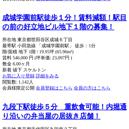
成城学園前駅徒歩１分！賃料減額！駅目
の前の好立地ビル地下１階の募集！
所在地
東京都世田谷区成城６丁目
最寄駅
小田急線 「成城学園前駅」 徒歩：1分
階/面積
地下 1階 / 19.95坪 (65.96m²)
賃料
546,000
円
(坪単価: 23,097円 )
敷金
6.00ヶ月
新着
値下
スケルトン
お気に入り登録
詳細をみる
閲覧数: 1,142人
会員様限定公開
会員登録はこちら
会員の方はこちら
九段下駅徒歩５分 重飲食可能！内堀通
り沿いの弁当屋の居抜き店舗！