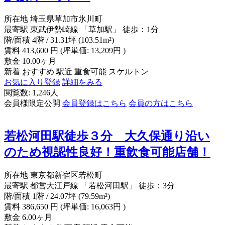
所在地
埼玉県草加市氷川町
最寄駅
東武伊勢崎線 「草加駅」 徒歩：1分
階/面積
4階 / 31.31坪 (103.51m²)
賃料
413,600
円
(坪単価: 13,209円 )
敷金
10.00ヶ月
新着
おすすめ
駅近
重食可能
スケルトン
お気に入り登録
詳細をみる
閲覧数: 1,246人
会員様限定公開
会員登録はこちら
会員の方はこちら
若松河田駅徒歩３分 大久保通り沿い
のため視認性良好！重飲食可能店舗！
所在地
東京都新宿区若松町
最寄駅
都営大江戸線 「若松河田駅」 徒歩：3分
階/面積
1階 / 24.07坪 (79.59m²)
賃料
386,650
円
(坪単価: 16,063円 )
敷金
6.00ヶ月