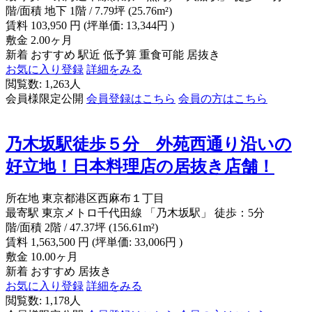
階/面積
地下 1階 / 7.79坪 (25.76m²)
賃料
103,950
円
(坪単価: 13,344円 )
敷金
2.00ヶ月
新着
おすすめ
駅近
低予算
重食可能
居抜き
お気に入り登録
詳細をみる
閲覧数: 1,263人
会員様限定公開
会員登録はこちら
会員の方はこちら
乃木坂駅徒歩５分 外苑西通り沿いの
好立地！日本料理店の居抜き店舗！
所在地
東京都港区西麻布１丁目
最寄駅
東京メトロ千代田線 「乃木坂駅」 徒歩：5分
階/面積
2階 / 47.37坪 (156.61m²)
賃料
1,563,500
円
(坪単価: 33,006円 )
敷金
10.00ヶ月
新着
おすすめ
居抜き
お気に入り登録
詳細をみる
閲覧数: 1,178人