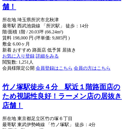
舗！
所在地
埼玉県所沢市北秋津
最寄駅
西武池袋線 「所沢駅」 徒歩：14分
階/面積
1階 / 20.03坪 (66.24m²)
賃料
198,000
円
(坪単価: 9,885円 )
敷金
6.00ヶ月
新着
おすすめ
路面店
低予算
居抜き
お気に入り登録
詳細をみる
閲覧数: 1,251人
会員様限定公開
会員登録はこちら
会員の方はこちら
竹ノ塚駅徒歩４分 駅近１階路面店の
ため視認性良好！ラーメン店の居抜き
店舗！
所在地
東京都足立区竹の塚６丁目
最寄駅
東武伊勢崎線 「竹ノ塚駅」 徒歩：4分