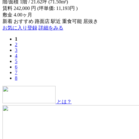
階/面積
1階 / 21.62坪 (71.50m²)
賃料
242,000
円
(坪単価: 11,193円 )
敷金
4.00ヶ月
新着
おすすめ
路面店
駅近
重食可能
居抜き
お気に入り登録
詳細をみる
1
2
3
4
5
6
7
8
とは？