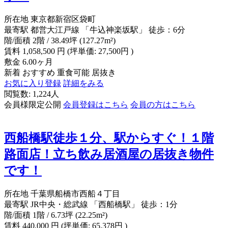
所在地
東京都新宿区袋町
最寄駅
都営大江戸線 「牛込神楽坂駅」 徒歩：6分
階/面積
2階 / 38.49坪 (127.27m²)
賃料
1,058,500
円
(坪単価: 27,500円 )
敷金
6.00ヶ月
新着
おすすめ
重食可能
居抜き
お気に入り登録
詳細をみる
閲覧数: 1,224人
会員様限定公開
会員登録はこちら
会員の方はこちら
西船橋駅徒歩１分、駅からすぐ！１階
路面店！立ち飲み居酒屋の居抜き物件
です！
所在地
千葉県船橋市西船４丁目
最寄駅
JR中央・総武線 「西船橋駅」 徒歩：1分
階/面積
1階 / 6.73坪 (22.25m²)
賃料
440,000
円
(坪単価: 65,378円 )