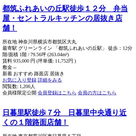
都筑ふれあいの丘駅徒歩１２分 弁当
屋・セントラルキッチンの居抜き店
舗！
所在地
神奈川県横浜市都筑区大丸
最寄駅
グリーンライン 「都筑ふれあいの丘駅」 徒歩：12分
階/面積
1階 / 79.56坪 (263.04m²)
賃料
935,000
円
(坪単価: 11,752円 )
敷金
--
新着
おすすめ
路面店
居抜き
お気に入り登録
詳細をみる
閲覧数: 1,206人
会員様限定公開
会員登録はこちら
会員の方はこちら
日暮里駅徒歩７分 日暮里中央通り近
くの１階路面店舗！