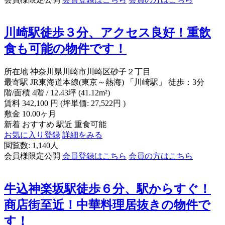
川崎駅徒歩３分、アクセス良好！重飲
食も可能の物件です！
所在地
神奈川県川崎市川崎区砂子２丁目
最寄駅
JR東海道本線(東京～熱海) 「川崎駅」 徒歩：3分
階/面積
4階 / 12.43坪 (41.12m²)
賃料
342,100
円
(坪単価: 27,522円 )
敷金
10.00ヶ月
新着
おすすめ
駅近
重食可能
お気に入り登録
詳細をみる
閲覧数: 1,140人
会員様限定公開
会員登録はこちら
会員の方はこちら
牛込神楽坂駅徒歩６分、駅からすぐ！
商店街至近！中華料理居抜きの物件で
す！