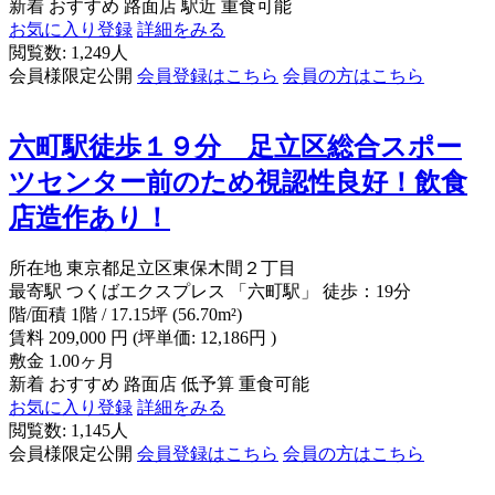
新着
おすすめ
路面店
駅近
重食可能
お気に入り登録
詳細をみる
閲覧数: 1,249人
会員様限定公開
会員登録はこちら
会員の方はこちら
六町駅徒歩１９分 足立区総合スポー
ツセンター前のため視認性良好！飲食
店造作あり！
所在地
東京都足立区東保木間２丁目
最寄駅
つくばエクスプレス 「六町駅」 徒歩：19分
階/面積
1階 / 17.15坪 (56.70m²)
賃料
209,000
円
(坪単価: 12,186円 )
敷金
1.00ヶ月
新着
おすすめ
路面店
低予算
重食可能
お気に入り登録
詳細をみる
閲覧数: 1,145人
会員様限定公開
会員登録はこちら
会員の方はこちら