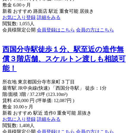
敷金
6.00ヶ月
新着
おすすめ
路面店
駅近
重食可能
居抜き
お気に入り登録
詳細をみる
閲覧数: 1,055人
会員様限定公開
会員登録はこちら
会員の方はこちら
西国分寺駅徒歩１分、駅至近の造作無
償３階店舗、スケルトン渡しも相談可
能！
所在地
東京都国分寺市泉町３丁目
最寄駅
JR中央線(快速) 「西国分寺駅」 徒歩：1分
階/面積
3階 / 37.23坪 (123.10m²)
賃料
450,000
円
(坪単価: 12,087円 )
敷金
10.00ヶ月
新着
おすすめ
駅近
造作0
重食可能
居抜き
お気に入り登録
詳細をみる
閲覧数: 1,408人
会員様限定公開
会員登録はこちら
会員の方はこちら