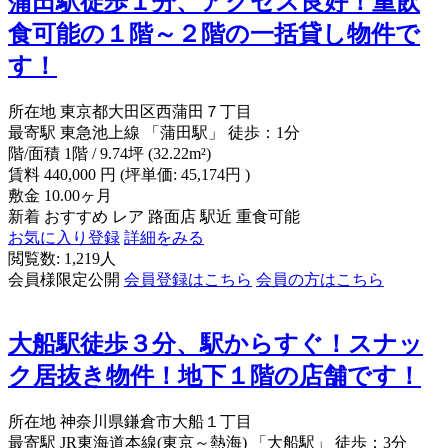
蒲田駅徒歩１分、アクセス良好！重飲
食可能の１階～２階の一括貸し物件で
す！
所在地
東京都大田区西蒲田７丁目
最寄駅
東急池上線 「蒲田駅」 徒歩：1分
階/面積
1階 / 9.74坪 (32.22m²)
賃料
440,000
円
(坪単価: 45,174円 )
敷金
10.00ヶ月
新着
おすすめ
レア
路面店
駅近
重食可能
お気に入り登録
詳細をみる
閲覧数: 1,219人
会員様限定公開
会員登録はこちら
会員の方はこちら
大船駅徒歩３分、駅からすぐ！スナッ
ク居抜き物件！地下１階の店舗です！
所在地
神奈川県鎌倉市大船１丁目
最寄駅
JR東海道本線(東京～熱海) 「大船駅」 徒歩：3分