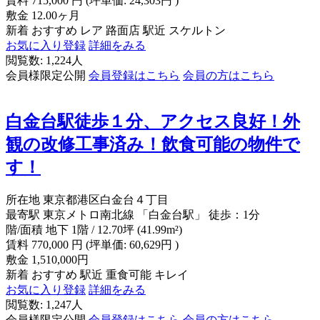
賃料
715,000
円
(坪単価: 24,303円 )
敷金
12.00ヶ月
新着
おすすめ
レア
路面店
駅近
スケルトン
お気に入り登録
詳細をみる
閲覧数: 1,224人
会員様限定公開
会員登録はこちら
会員の方はこちら
白金台駅徒歩１分、アクセス良好！外
観の改修工事済み！飲食可能の物件で
す！
所在地
東京都港区白金台４丁目
最寄駅
東京メトロ南北線 「白金台駅」 徒歩：1分
階/面積
地下 1階 / 12.70坪 (41.99m²)
賃料
770,000
円
(坪単価: 60,629円 )
敷金
1,510,000円
新着
おすすめ
駅近
重食可能
キレイ
お気に入り登録
詳細をみる
閲覧数: 1,247人
会員様限定公開
会員登録はこちら
会員の方はこちら