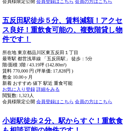
会員様限定公開
会員登録はこちら
会員の方はこちら
五反田駅徒歩５分、賃料減額！アクセ
ス良好！重飲食可能の、複数階貸し物
件です！
所在地
東京都品川区東五反田１丁目
最寄駅
都営浅草線 「五反田駅」 徒歩：5分
階/面積
3階 / 43.19坪 (142.80m²)
賃料
770,000
円
(坪単価: 17,828円 )
敷金
10.00ヶ月
新着
おすすめ
値下
駅近
重食可能
お気に入り登録
詳細をみる
閲覧数: 1,323人
会員様限定公開
会員登録はこちら
会員の方はこちら
小岩駅徒歩２分、駅からすぐ！重飲食
も相談可能の物件です！