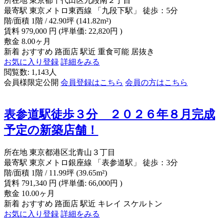
所在地
東京都千代田区九段南２丁目
最寄駅
東京メトロ東西線 「九段下駅」 徒歩：5分
階/面積
1階 / 42.90坪 (141.82m²)
賃料
979,000
円
(坪単価: 22,820円 )
敷金
8.00ヶ月
新着
おすすめ
路面店
駅近
重食可能
居抜き
お気に入り登録
詳細をみる
閲覧数: 1,143人
会員様限定公開
会員登録はこちら
会員の方はこちら
表参道駅徒歩３分 ２０２６年８月完成
予定の新築店舗！
所在地
東京都港区北青山３丁目
最寄駅
東京メトロ銀座線 「表参道駅」 徒歩：3分
階/面積
1階 / 11.99坪 (39.65m²)
賃料
791,340
円
(坪単価: 66,000円 )
敷金
10.00ヶ月
新着
おすすめ
路面店
駅近
キレイ
スケルトン
お気に入り登録
詳細をみる