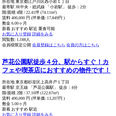
所在地
東京都江戸川区西小岩１丁目
最寄駅
JR中央・総武線 「小岩駅」 徒歩：2分
階/面積
4階 / 22.41坪 (74.11m²)
賃料
400,000
円
(坪単価: 17,849円 )
敷金
6.00ヶ月
新着
おすすめ
駅近
重食可能
お気に入り登録
詳細をみる
閲覧数: 1,188人
会員様限定公開
会員登録はこちら
会員の方はこちら
芦花公園駅徒歩４分、駅からすぐ！カ
フェや喫茶店におすすめの物件です！
所在地
東京都杉並区上高井戸１丁目
最寄駅
京王線 「芦花公園駅」 徒歩：4分
階/面積
2階 / 37.10坪 (122.67m²)
賃料
490,000
円
(坪単価: 13,207円 )
敷金
5.00ヶ月
新着
おすすめ
駅近
お気に入り登録
詳細をみる