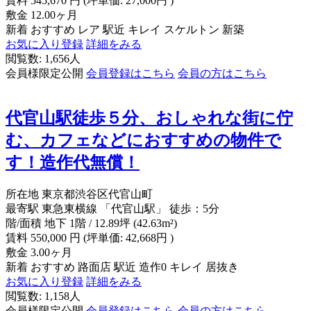
賃料
545,670
円
(坪単価: 27,000円 )
敷金
12.00ヶ月
新着
おすすめ
レア
駅近
キレイ
スケルトン
新築
お気に入り登録
詳細をみる
閲覧数: 1,656人
会員様限定公開
会員登録はこちら
会員の方はこちら
代官山駅徒歩５分、おしゃれな街に佇
む、カフェなどにおすすめの物件で
す！造作代無償！
所在地
東京都渋谷区代官山町
最寄駅
東急東横線 「代官山駅」 徒歩：5分
階/面積
地下 1階 / 12.89坪 (42.63m²)
賃料
550,000
円
(坪単価: 42,668円 )
敷金
3.00ヶ月
新着
おすすめ
路面店
駅近
造作0
キレイ
居抜き
お気に入り登録
詳細をみる
閲覧数: 1,158人
会員様限定公開
会員登録はこちら
会員の方はこちら