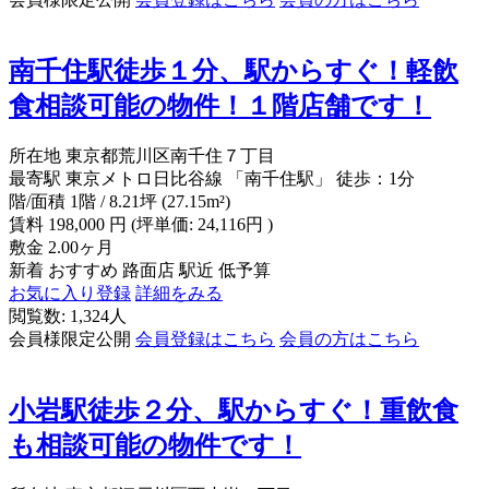
南千住駅徒歩１分、駅からすぐ！軽飲
食相談可能の物件！１階店舗です！
所在地
東京都荒川区南千住７丁目
最寄駅
東京メトロ日比谷線 「南千住駅」 徒歩：1分
階/面積
1階 / 8.21坪 (27.15m²)
賃料
198,000
円
(坪単価: 24,116円 )
敷金
2.00ヶ月
新着
おすすめ
路面店
駅近
低予算
お気に入り登録
詳細をみる
閲覧数: 1,324人
会員様限定公開
会員登録はこちら
会員の方はこちら
小岩駅徒歩２分、駅からすぐ！重飲食
も相談可能の物件です！