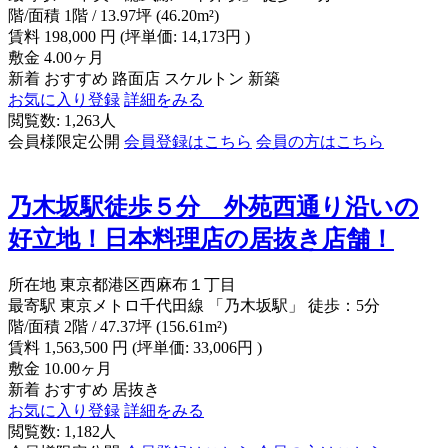
階/面積
1階 / 13.97坪 (46.20m²)
賃料
198,000
円
(坪単価: 14,173円 )
敷金
4.00ヶ月
新着
おすすめ
路面店
スケルトン
新築
お気に入り登録
詳細をみる
閲覧数: 1,263人
会員様限定公開
会員登録はこちら
会員の方はこちら
乃木坂駅徒歩５分 外苑西通り沿いの
好立地！日本料理店の居抜き店舗！
所在地
東京都港区西麻布１丁目
最寄駅
東京メトロ千代田線 「乃木坂駅」 徒歩：5分
階/面積
2階 / 47.37坪 (156.61m²)
賃料
1,563,500
円
(坪単価: 33,006円 )
敷金
10.00ヶ月
新着
おすすめ
居抜き
お気に入り登録
詳細をみる
閲覧数: 1,182人