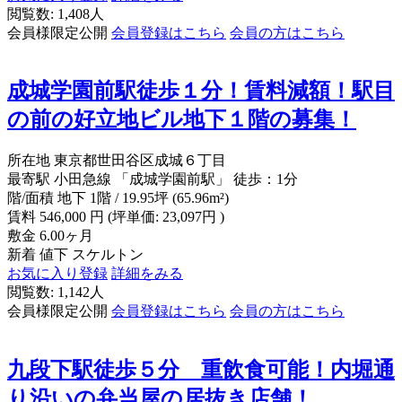
閲覧数: 1,408人
会員様限定公開
会員登録はこちら
会員の方はこちら
成城学園前駅徒歩１分！賃料減額！駅目
の前の好立地ビル地下１階の募集！
所在地
東京都世田谷区成城６丁目
最寄駅
小田急線 「成城学園前駅」 徒歩：1分
階/面積
地下 1階 / 19.95坪 (65.96m²)
賃料
546,000
円
(坪単価: 23,097円 )
敷金
6.00ヶ月
新着
値下
スケルトン
お気に入り登録
詳細をみる
閲覧数: 1,142人
会員様限定公開
会員登録はこちら
会員の方はこちら
九段下駅徒歩５分 重飲食可能！内堀通
り沿いの弁当屋の居抜き店舗！