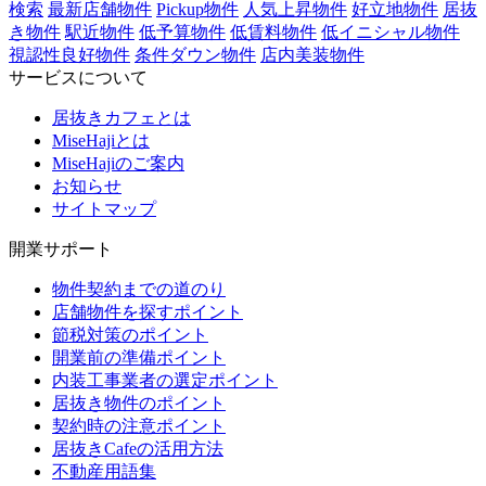
検索
最新店舗物件
Pickup物件
人気上昇物件
好立地物件
居抜
き物件
駅近物件
低予算物件
低賃料物件
低イニシャル物件
視認性良好物件
条件ダウン物件
店内美装物件
サービスについて
居抜きカフェとは
MiseHajiとは
MiseHajiのご案内
お知らせ
サイトマップ
開業サポート
物件契約までの道のり
店舗物件を探すポイント
節税対策のポイント
開業前の準備ポイント
内装工事業者の選定ポイント
居抜き物件のポイント
契約時の注意ポイント
居抜きCafeの活用方法
不動産用語集