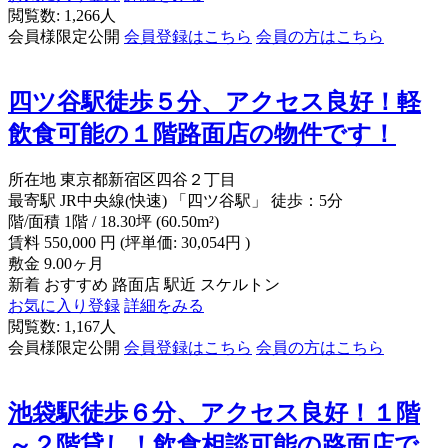
閲覧数: 1,266人
会員様限定公開
会員登録はこちら
会員の方はこちら
四ツ谷駅徒歩５分、アクセス良好！軽
飲食可能の１階路面店の物件です！
所在地
東京都新宿区四谷２丁目
最寄駅
JR中央線(快速) 「四ツ谷駅」 徒歩：5分
階/面積
1階 / 18.30坪 (60.50m²)
賃料
550,000
円
(坪単価: 30,054円 )
敷金
9.00ヶ月
新着
おすすめ
路面店
駅近
スケルトン
お気に入り登録
詳細をみる
閲覧数: 1,167人
会員様限定公開
会員登録はこちら
会員の方はこちら
池袋駅徒歩６分、アクセス良好！１階
～２階貸し！飲食相談可能の路面店で