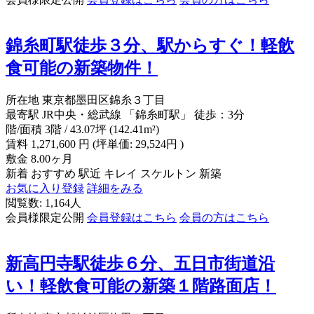
錦糸町駅徒歩３分、駅からすぐ！軽飲
食可能の新築物件！
所在地
東京都墨田区錦糸３丁目
最寄駅
JR中央・総武線 「錦糸町駅」 徒歩：3分
階/面積
3階 / 43.07坪 (142.41m²)
賃料
1,271,600
円
(坪単価: 29,524円 )
敷金
8.00ヶ月
新着
おすすめ
駅近
キレイ
スケルトン
新築
お気に入り登録
詳細をみる
閲覧数: 1,164人
会員様限定公開
会員登録はこちら
会員の方はこちら
新高円寺駅徒歩６分、五日市街道沿
い！軽飲食可能の新築１階路面店！