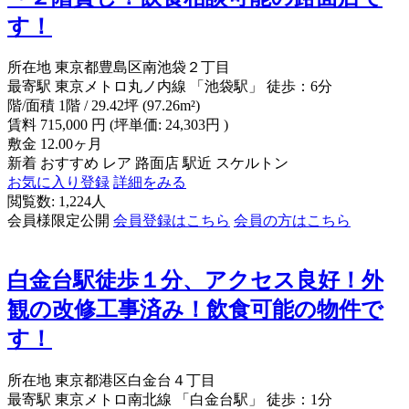
す！
所在地
東京都豊島区南池袋２丁目
最寄駅
東京メトロ丸ノ内線 「池袋駅」 徒歩：6分
階/面積
1階 / 29.42坪 (97.26m²)
賃料
715,000
円
(坪単価: 24,303円 )
敷金
12.00ヶ月
新着
おすすめ
レア
路面店
駅近
スケルトン
お気に入り登録
詳細をみる
閲覧数: 1,224人
会員様限定公開
会員登録はこちら
会員の方はこちら
白金台駅徒歩１分、アクセス良好！外
観の改修工事済み！飲食可能の物件で
す！
所在地
東京都港区白金台４丁目
最寄駅
東京メトロ南北線 「白金台駅」 徒歩：1分