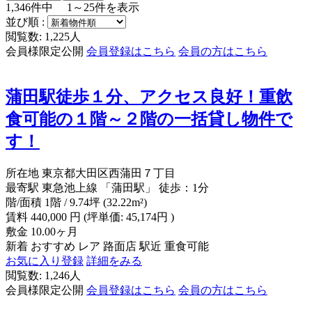
1,346
件中
1～25
件を表示
並び順 :
閲覧数: 1,225人
会員様限定公開
会員登録はこちら
会員の方はこちら
蒲田駅徒歩１分、アクセス良好！重飲
食可能の１階～２階の一括貸し物件で
す！
所在地
東京都大田区西蒲田７丁目
最寄駅
東急池上線 「蒲田駅」 徒歩：1分
階/面積
1階 / 9.74坪 (32.22m²)
賃料
440,000
円
(坪単価: 45,174円 )
敷金
10.00ヶ月
新着
おすすめ
レア
路面店
駅近
重食可能
お気に入り登録
詳細をみる
閲覧数: 1,246人
会員様限定公開
会員登録はこちら
会員の方はこちら