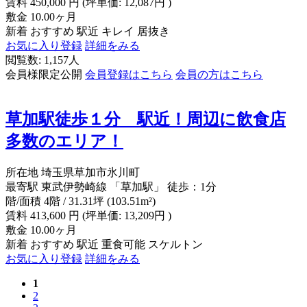
賃料
450,000
円
(坪単価: 12,087円 )
敷金
10.00ヶ月
新着
おすすめ
駅近
キレイ
居抜き
お気に入り登録
詳細をみる
閲覧数: 1,157人
会員様限定公開
会員登録はこちら
会員の方はこちら
草加駅徒歩１分 駅近！周辺に飲食店
多数のエリア！
所在地
埼玉県草加市氷川町
最寄駅
東武伊勢崎線 「草加駅」 徒歩：1分
階/面積
4階 / 31.31坪 (103.51m²)
賃料
413,600
円
(坪単価: 13,209円 )
敷金
10.00ヶ月
新着
おすすめ
駅近
重食可能
スケルトン
お気に入り登録
詳細をみる
1
2