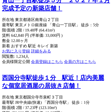
青山一丁目駅徒歩５分 ２０２７年１月
完成予定の新築店舗！
所在地
東京都港区南青山２丁目
最寄駅
東京メトロ銀座線 「青山一丁目駅」 徒歩：5分
階/面積
2階 / 19.48坪 (64.41m²)
賃料
642,840
円
(坪単価: 33,000円 )
敷金
12.00ヶ月
新着
おすすめ
駅近
キレイ
新築
お気に入り登録
詳細をみる
閲覧数: 1,234人
会員様限定公開
会員登録はこちら
会員の方はこちら
西国分寺駅徒歩１分 駅近！店内美麗
な個室居酒屋の居抜き店舗！
所在地
東京都国分寺市泉町３丁目
最寄駅
JR中央線(快速) 「西国分寺駅」 徒歩：1分
階/面積
2階 / 37.23坪 (123.10m²)