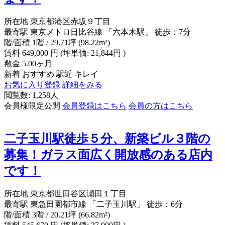
所在地
東京都港区赤坂９丁目
最寄駅
東京メトロ日比谷線 「六本木駅」 徒歩：7分
階/面積
1階 / 29.71坪 (98.22m²)
賃料
649,000
円
(坪単価: 21,844円 )
敷金
5.00ヶ月
新着
おすすめ
駅近
キレイ
お気に入り登録
詳細をみる
閲覧数: 1,258人
会員様限定公開
会員登録はこちら
会員の方はこちら
二子玉川駅徒歩５分、新築ビル３階の
募集！ガラス面広く開放感のある店内
です！
所在地
東京都世田谷区瀬田１丁目
最寄駅
東急田園都市線 「二子玉川駅」 徒歩：6分
階/面積
3階 / 20.21坪 (66.82m²)