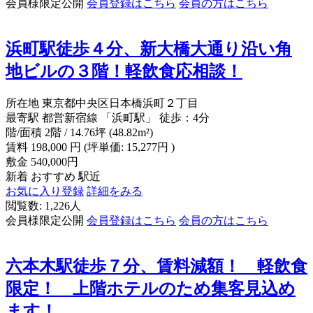
会員様限定公開
会員登録はこちら
会員の方はこちら
浜町駅徒歩４分、新大橋大通り沿い角
地ビルの３階！軽飲食応相談！
所在地
東京都中央区日本橋浜町２丁目
最寄駅
都営新宿線 「浜町駅」 徒歩：4分
階/面積
2階 / 14.76坪 (48.82m²)
賃料
198,000
円
(坪単価: 15,277円 )
敷金
540,000円
新着
おすすめ
駅近
お気に入り登録
詳細をみる
閲覧数: 1,226人
会員様限定公開
会員登録はこちら
会員の方はこちら
六本木駅徒歩７分、賃料減額！ 軽飲食
限定！ 上階ホテルのため集客見込め
ます！