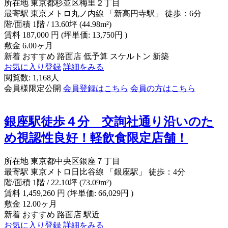
所在地
東京都杉並区梅里２丁目
最寄駅
東京メトロ丸ノ内線 「新高円寺駅」 徒歩：6分
階/面積
1階 / 13.60坪 (44.98m²)
賃料
187,000
円
(坪単価: 13,750円 )
敷金
6.00ヶ月
新着
おすすめ
路面店
低予算
スケルトン
新築
お気に入り登録
詳細をみる
閲覧数: 1,168人
会員様限定公開
会員登録はこちら
会員の方はこちら
銀座駅徒歩４分 交詢社通り沿いのた
め視認性良好！軽飲食限定店舗！
所在地
東京都中央区銀座７丁目
最寄駅
東京メトロ日比谷線 「銀座駅」 徒歩：4分
階/面積
1階 / 22.10坪 (73.09m²)
賃料
1,459,260
円
(坪単価: 66,029円 )
敷金
12.00ヶ月
新着
おすすめ
路面店
駅近
お気に入り登録
詳細をみる