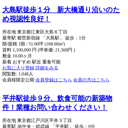
大島駅徒歩１分 新大橋通り沿いのた
め視認性良好！
所在地
東京都江東区大島６丁目
最寄駅
都営新宿線 「大島駅」 徒歩：1分
階/面積
1階 / 51.00坪 (168.60m²)
賃料
1,100,000
円
(坪単価: 21,568円 )
敷金
10.00ヶ月
新着
おすすめ
駅近
重食可能
お気に入り登録
詳細をみる
閲覧数: 1,048人
会員様限定公開
会員登録はこちら
会員の方はこちら
平井駅徒歩９分、飲食可能の新築物
件！業種お問い合わせください！
所在地
東京都江戸川区平井３丁目
最寄駅
JR中央・総武線 「平井駅」 徒歩：9分