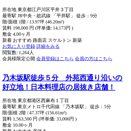
所在地
東京都江戸川区平井３丁目
最寄駅
JR中央・総武線 「平井駅」 徒歩：9分
階/面積
1階 / 13.97坪 (46.20m²)
賃料
198,000
円
(坪単価: 14,173円 )
敷金
4.00ヶ月
新着
おすすめ
路面店
スケルトン
新築
お気に入り登録
詳細をみる
閲覧数: 1,264人
会員様限定公開
会員登録はこちら
会員の方はこちら
乃木坂駅徒歩５分 外苑西通り沿いの
好立地！日本料理店の居抜き店舗！
所在地
東京都港区西麻布１丁目
最寄駅
東京メトロ千代田線 「乃木坂駅」 徒歩：5分
階/面積
2階 / 47.37坪 (156.61m²)
賃料
1,563,500
円
(坪単価: 33,006円 )
敷金
10.00ヶ月