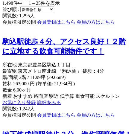
1,498
件中
1～25
件を表示
並び順 :
閲覧数: 1,295人
会員様限定公開
会員登録はこちら
会員の方はこちら
駒込駅徒歩４分、アクセス良好！２階
に立地する飲食可能物件です！
所在地
東京都豊島区駒込１丁目
最寄駅
東京メトロ南北線 「駒込駅」 徒歩：4分
階/面積
2階 / 11.99坪 (39.66m²)
賃料
263,000
円
(坪単価: 21,934円 )
敷金
6.00ヶ月
新着
おすすめ
路面店
駅近
低予算
重食可能
スケルトン
お気に入り登録
詳細をみる
閲覧数: 1,242人
会員様限定公開
会員登録はこちら
会員の方はこちら