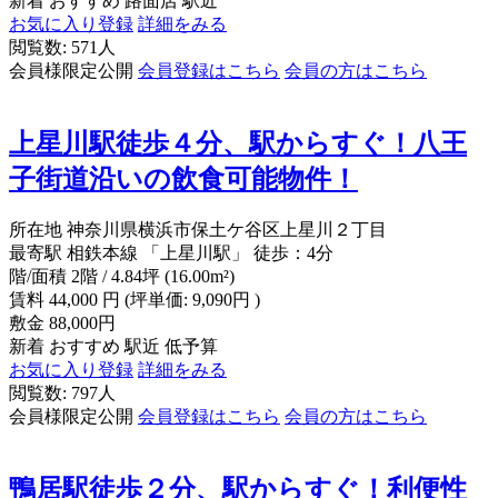
新着
おすすめ
路面店
駅近
お気に入り登録
詳細をみる
閲覧数: 571人
会員様限定公開
会員登録はこちら
会員の方はこちら
上星川駅徒歩４分、駅からすぐ！八王
子街道沿いの飲食可能物件！
所在地
神奈川県横浜市保土ケ谷区上星川２丁目
最寄駅
相鉄本線 「上星川駅」 徒歩：4分
階/面積
2階 / 4.84坪 (16.00m²)
賃料
44,000
円
(坪単価: 9,090円 )
敷金
88,000円
新着
おすすめ
駅近
低予算
お気に入り登録
詳細をみる
閲覧数: 797人
会員様限定公開
会員登録はこちら
会員の方はこちら
鴨居駅徒歩２分、駅からすぐ！利便性