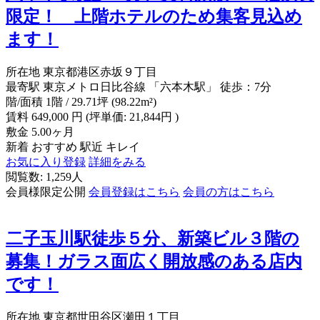
限定！ 上階ホテルのため集客見込め
ます！
所在地
東京都港区赤坂９丁目
最寄駅
東京メトロ日比谷線 「六本木駅」 徒歩：7分
階/面積
1階 / 29.71坪 (98.22m²)
賃料
649,000
円
(坪単価: 21,844円 )
敷金
5.00ヶ月
新着
おすすめ
駅近
キレイ
お気に入り登録
詳細をみる
閲覧数: 1,259人
会員様限定公開
会員登録はこちら
会員の方はこちら
二子玉川駅徒歩５分、新築ビル３階の
募集！ガラス面広く開放感のある店内
です！
所在地
東京都世田谷区瀬田１丁目