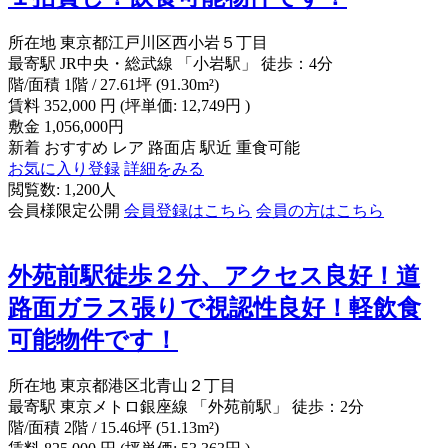
所在地
東京都江戸川区西小岩５丁目
最寄駅
JR中央・総武線 「小岩駅」 徒歩：4分
階/面積
1階 / 27.61坪 (91.30m²)
賃料
352,000
円
(坪単価: 12,749円 )
敷金
1,056,000円
新着
おすすめ
レア
路面店
駅近
重食可能
お気に入り登録
詳細をみる
閲覧数: 1,200人
会員様限定公開
会員登録はこちら
会員の方はこちら
外苑前駅徒歩２分、アクセス良好！道
路面ガラス張りで視認性良好！軽飲食
可能物件です！
所在地
東京都港区北青山２丁目
最寄駅
東京メトロ銀座線 「外苑前駅」 徒歩：2分
階/面積
2階 / 15.46坪 (51.13m²)