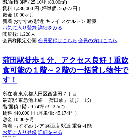
階/面積
3階 / 25.10坪 (83.00m²)
賃料
1,430,000
円
(坪単価: 56,972円 )
敷金
10.00ヶ月
新着
おすすめ
駅近
キレイ
スケルトン
新築
お気に入り登録
詳細をみる
閲覧数: 1,228人
会員様限定公開
会員登録はこちら
会員の方はこちら
蒲田駅徒歩１分、アクセス良好！重飲
食可能の１階～２階の一括貸し物件で
す！
所在地
東京都大田区西蒲田７丁目
最寄駅
東急池上線 「蒲田駅」 徒歩：1分
階/面積
1階 / 9.74坪 (32.22m²)
賃料
440,000
円
(坪単価: 45,174円 )
敷金
10.00ヶ月
新着
おすすめ
レア
路面店
駅近
重食可能
お気に入り登録
詳細をみる