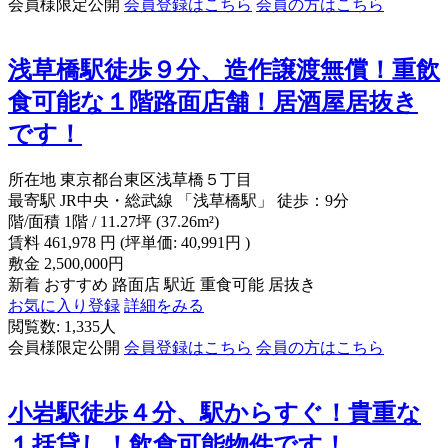
会員様限定公開
会員登録はこちら
会員の方はこちら
浅草橋駅徒歩９分、造作譲渡無償！重飲
食可能な１階路面店舗！居酒屋居抜き
です！
所在地
東京都台東区浅草橋５丁目
最寄駅
JR中央・総武線 「浅草橋駅」 徒歩：9分
階/面積
1階 / 11.27坪 (37.26m²)
賃料
461,978
円
(坪単価: 40,991円 )
敷金
2,500,000円
新着
おすすめ
路面店
駅近
重食可能
居抜き
お気に入り登録
詳細をみる
閲覧数: 1,335人
会員様限定公開
会員登録はこちら
会員の方はこちら
小岩駅徒歩４分、駅からすぐ！貴重な
１括貸し！飲食可能物件です！