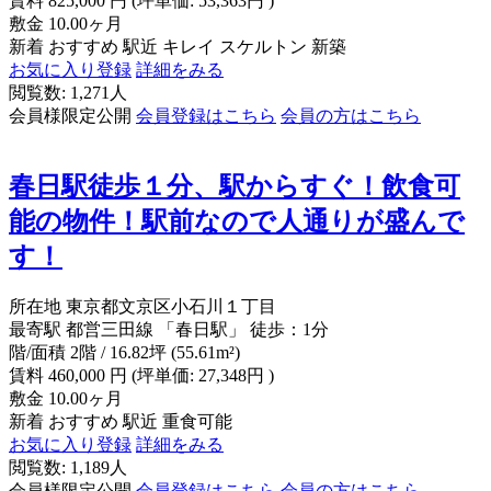
賃料
825,000
円
(坪単価: 53,363円 )
敷金
10.00ヶ月
新着
おすすめ
駅近
キレイ
スケルトン
新築
お気に入り登録
詳細をみる
閲覧数: 1,271人
会員様限定公開
会員登録はこちら
会員の方はこちら
春日駅徒歩１分、駅からすぐ！飲食可
能の物件！駅前なので人通りが盛んで
す！
所在地
東京都文京区小石川１丁目
最寄駅
都営三田線 「春日駅」 徒歩：1分
階/面積
2階 / 16.82坪 (55.61m²)
賃料
460,000
円
(坪単価: 27,348円 )
敷金
10.00ヶ月
新着
おすすめ
駅近
重食可能
お気に入り登録
詳細をみる
閲覧数: 1,189人
会員様限定公開
会員登録はこちら
会員の方はこちら