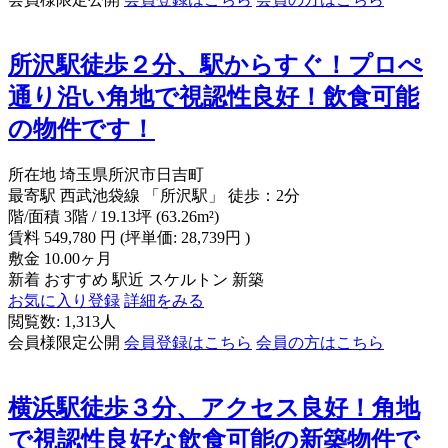
所沢駅徒歩２分、駅からすぐ！プロぺ
通り沿い角地で視認性良好！飲食可能
の物件です！
所在地
埼玉県所沢市日吉町
最寄駅
西武池袋線 「所沢駅」 徒歩：2分
階/面積
3階 / 19.13坪 (63.26m²)
賃料
549,780
円
(坪単価: 28,739円 )
敷金
10.00ヶ月
新着
おすすめ
駅近
スケルトン
新築
お気に入り登録
詳細をみる
閲覧数: 1,313人
会員様限定公開
会員登録はこちら
会員の方はこちら
横浜駅徒歩３分、アクセス良好！角地
で視認性良好な飲食可能の新築物件で