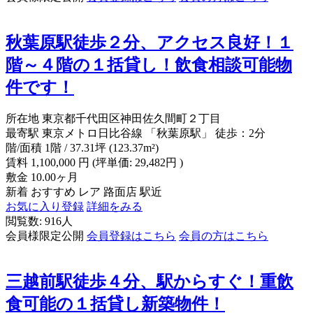
秋葉原駅徒歩２分、アクセス良好！１
階～４階の１括貸し！飲食相談可能物
件です！
所在地
東京都千代田区神田佐久間町２丁目
最寄駅
東京メトロ日比谷線 「秋葉原駅」 徒歩：2分
階/面積
1階 / 37.31坪 (123.37m²)
賃料
1,100,000
円
(坪単価: 29,482円 )
敷金
10.00ヶ月
新着
おすすめ
レア
路面店
駅近
お気に入り登録
詳細をみる
閲覧数: 916人
会員様限定公開
会員登録はこちら
会員の方はこちら
三越前駅徒歩４分、駅からすぐ！重飲
食可能の１括貸し新築物件！