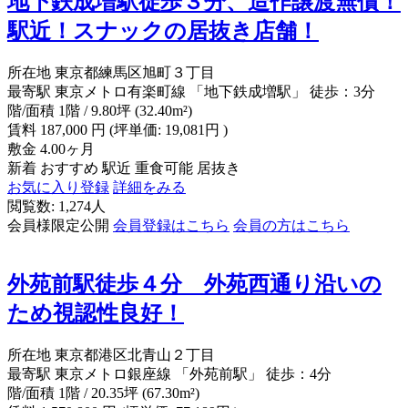
地下鉄成増駅徒歩３分、造作譲渡無償！
駅近！スナックの居抜き店舗！
所在地
東京都練馬区旭町３丁目
最寄駅
東京メトロ有楽町線 「地下鉄成増駅」 徒歩：3分
階/面積
1階 / 9.80坪 (32.40m²)
賃料
187,000
円
(坪単価: 19,081円 )
敷金
4.00ヶ月
新着
おすすめ
駅近
重食可能
居抜き
お気に入り登録
詳細をみる
閲覧数: 1,274人
会員様限定公開
会員登録はこちら
会員の方はこちら
外苑前駅徒歩４分 外苑西通り沿いの
ため視認性良好！
所在地
東京都港区北青山２丁目
最寄駅
東京メトロ銀座線 「外苑前駅」 徒歩：4分
階/面積
1階 / 20.35坪 (67.30m²)