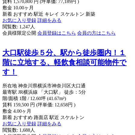
賃料
1,570,800
円
(坪単価: 77,189円 )
敷金
10.00ヶ月
新着
おすすめ
駅近
キレイ
スケルトン
新築
お気に入り登録
詳細をみる
閲覧数: 1,247人
会員様限定公開
会員登録はこちら
会員の方はこちら
大口駅徒歩５分、駅から徒歩圏内！１
階に立地する、軽飲食相談可能物件で
す！
所在地
神奈川県横浜市神奈川区大口通
最寄駅
JR横浜線 「大口駅」 徒歩：5分
階/面積
1階 / 12.60坪 (41.67m²)
賃料
159,500
円
(坪単価: 12,658円 )
敷金
4.00ヶ月
新着
おすすめ
路面店
駅近
スケルトン
お気に入り登録
詳細をみる
閲覧数: 1,688人