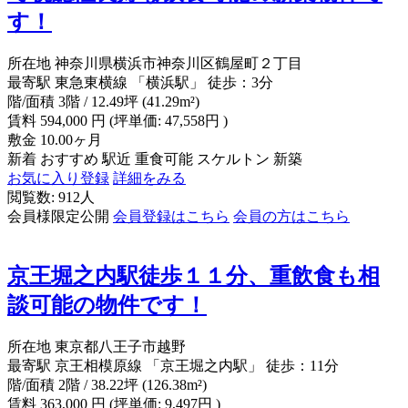
す！
所在地
神奈川県横浜市神奈川区鶴屋町２丁目
最寄駅
東急東横線 「横浜駅」 徒歩：3分
階/面積
3階 / 12.49坪 (41.29m²)
賃料
594,000
円
(坪単価: 47,558円 )
敷金
10.00ヶ月
新着
おすすめ
駅近
重食可能
スケルトン
新築
お気に入り登録
詳細をみる
閲覧数: 912人
会員様限定公開
会員登録はこちら
会員の方はこちら
京王堀之内駅徒歩１１分、重飲食も相
談可能の物件です！
所在地
東京都八王子市越野
最寄駅
京王相模原線 「京王堀之内駅」 徒歩：11分
階/面積
2階 / 38.22坪 (126.38m²)
賃料
363,000
円
(坪単価: 9,497円 )