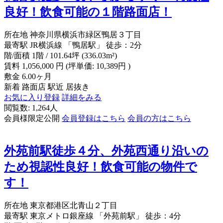
良好！飲食可能の１階路面店！
所在地
神奈川県横浜市緑区鴨居３丁目
最寄駅
JR横浜線 「鴨居駅」 徒歩：2分
階/面積
1階 / 101.64坪 (336.03m²)
賃料
1,056,000
円
(坪単価: 10,389円 )
敷金
6.00ヶ月
新着
路面店
駅近
居抜き
お気に入り登録
詳細をみる
閲覧数: 1,264人
会員様限定公開
会員登録はこちら
会員の方はこちら
外苑前駅徒歩４分、外苑西通り沿いの
ため視認性良好！飲食可能の物件で
す！
所在地
東京都港区北青山２丁目
最寄駅
東京メトロ銀座線 「外苑前駅」 徒歩：4分