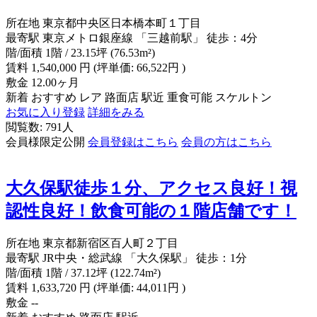
所在地
東京都中央区日本橋本町１丁目
最寄駅
東京メトロ銀座線 「三越前駅」 徒歩：4分
階/面積
1階 / 23.15坪 (76.53m²)
賃料
1,540,000
円
(坪単価: 66,522円 )
敷金
12.00ヶ月
新着
おすすめ
レア
路面店
駅近
重食可能
スケルトン
お気に入り登録
詳細をみる
閲覧数: 791人
会員様限定公開
会員登録はこちら
会員の方はこちら
大久保駅徒歩１分、アクセス良好！視
認性良好！飲食可能の１階店舗です！
所在地
東京都新宿区百人町２丁目
最寄駅
JR中央・総武線 「大久保駅」 徒歩：1分
階/面積
1階 / 37.12坪 (122.74m²)
賃料
1,633,720
円
(坪単価: 44,011円 )
敷金
--