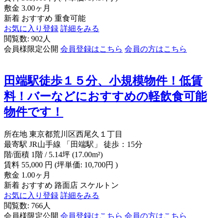
敷金
3.00ヶ月
新着
おすすめ
重食可能
お気に入り登録
詳細をみる
閲覧数: 902人
会員様限定公開
会員登録はこちら
会員の方はこちら
田端駅徒歩１５分、小規模物件！低賃
料！バーなどにおすすめの軽飲食可能
物件です！
所在地
東京都荒川区西尾久１丁目
最寄駅
JR山手線 「田端駅」 徒歩：15分
階/面積
1階 / 5.14坪 (17.00m²)
賃料
55,000
円
(坪単価: 10,700円 )
敷金
1.00ヶ月
新着
おすすめ
路面店
スケルトン
お気に入り登録
詳細をみる
閲覧数: 766人
会員様限定公開
会員登録はこちら
会員の方はこちら