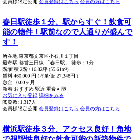
会員様限定公開
会員登録はこちら
会員の方はこちら
春日駅徒歩１分、駅からすぐ！飲食可
能の物件！駅前なので人通りが盛んで
す！
所在地
東京都文京区小石川１丁目
最寄駅
都営三田線 「春日駅」 徒歩：1分
階/面積
2階 / 16.82坪 (55.61m²)
賃料
460,000
円
(坪単価: 27,348円 )
敷金
10.00ヶ月
新着
おすすめ
駅近
重食可能
お気に入り登録
詳細をみる
閲覧数: 1,317人
会員様限定公開
会員登録はこちら
会員の方はこちら
横浜駅徒歩３分、アクセス良好！角地
で視認性良好な飲食可能の新築物件で