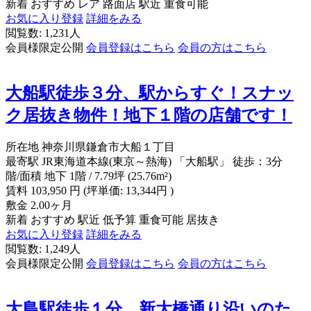
新着
おすすめ
レア
路面店
駅近
重食可能
お気に入り登録
詳細をみる
閲覧数: 1,231人
会員様限定公開
会員登録はこちら
会員の方はこちら
大船駅徒歩３分、駅からすぐ！スナッ
ク居抜き物件！地下１階の店舗です！
所在地
神奈川県鎌倉市大船１丁目
最寄駅
JR東海道本線(東京～熱海) 「大船駅」 徒歩：3分
階/面積
地下 1階 / 7.79坪 (25.76m²)
賃料
103,950
円
(坪単価: 13,344円 )
敷金
2.00ヶ月
新着
おすすめ
駅近
低予算
重食可能
居抜き
お気に入り登録
詳細をみる
閲覧数: 1,249人
会員様限定公開
会員登録はこちら
会員の方はこちら
大島駅徒歩１分 新大橋通り沿いのた