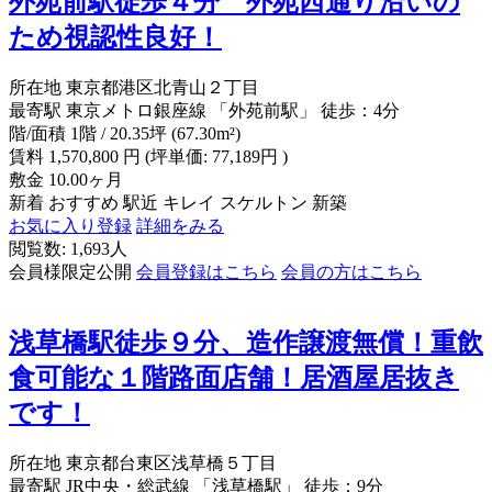
外苑前駅徒歩４分 外苑西通り沿いの
ため視認性良好！
所在地
東京都港区北青山２丁目
最寄駅
東京メトロ銀座線 「外苑前駅」 徒歩：4分
階/面積
1階 / 20.35坪 (67.30m²)
賃料
1,570,800
円
(坪単価: 77,189円 )
敷金
10.00ヶ月
新着
おすすめ
駅近
キレイ
スケルトン
新築
お気に入り登録
詳細をみる
閲覧数: 1,693人
会員様限定公開
会員登録はこちら
会員の方はこちら
浅草橋駅徒歩９分、造作譲渡無償！重飲
食可能な１階路面店舗！居酒屋居抜き
です！
所在地
東京都台東区浅草橋５丁目
最寄駅
JR中央・総武線 「浅草橋駅」 徒歩：9分