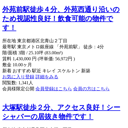
外苑前駅徒歩４分、外苑西通り沿いの
ため視認性良好！飲食可能の物件で
す！
所在地
東京都港区北青山２丁目
最寄駅
東京メトロ銀座線 「外苑前駅」 徒歩：4分
階/面積
3階 / 25.10坪 (83.00m²)
賃料
1,430,000
円
(坪単価: 56,972円 )
敷金
10.00ヶ月
新着
おすすめ
駅近
キレイ
スケルトン
新築
お気に入り登録
詳細をみる
閲覧数: 1,341人
会員様限定公開
会員登録はこちら
会員の方はこちら
大塚駅徒歩２分、アクセス良好！シー
シャバーの居抜き物件です！