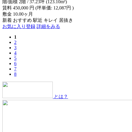
階/面積
2階 / 37.23坪 (123.10m²)
賃料
450,000
円
(坪単価: 12,087円 )
敷金
10.00ヶ月
新着
おすすめ
駅近
キレイ
居抜き
お気に入り登録
詳細をみる
1
2
3
4
5
6
7
8
とは？