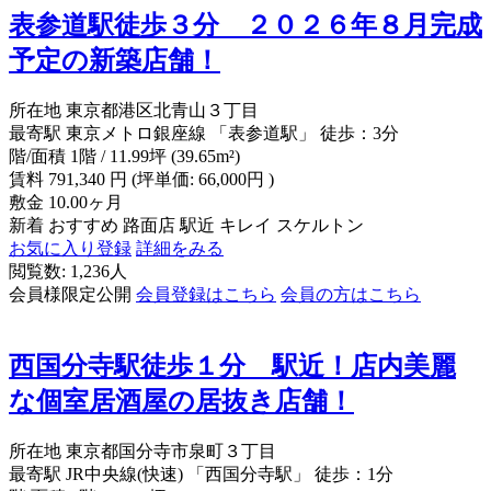
表参道駅徒歩３分 ２０２６年８月完成
予定の新築店舗！
所在地
東京都港区北青山３丁目
最寄駅
東京メトロ銀座線 「表参道駅」 徒歩：3分
階/面積
1階 / 11.99坪 (39.65m²)
賃料
791,340
円
(坪単価: 66,000円 )
敷金
10.00ヶ月
新着
おすすめ
路面店
駅近
キレイ
スケルトン
お気に入り登録
詳細をみる
閲覧数: 1,236人
会員様限定公開
会員登録はこちら
会員の方はこちら
西国分寺駅徒歩１分 駅近！店内美麗
な個室居酒屋の居抜き店舗！
所在地
東京都国分寺市泉町３丁目
最寄駅
JR中央線(快速) 「西国分寺駅」 徒歩：1分