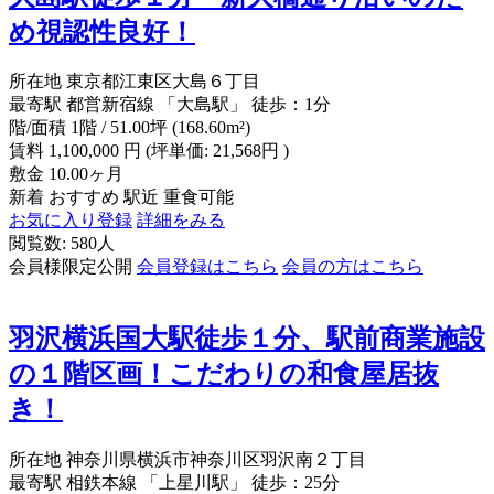
め視認性良好！
所在地
東京都江東区大島６丁目
最寄駅
都営新宿線 「大島駅」 徒歩：1分
階/面積
1階 / 51.00坪 (168.60m²)
賃料
1,100,000
円
(坪単価: 21,568円 )
敷金
10.00ヶ月
新着
おすすめ
駅近
重食可能
お気に入り登録
詳細をみる
閲覧数: 580人
会員様限定公開
会員登録はこちら
会員の方はこちら
羽沢横浜国大駅徒歩１分、駅前商業施設
の１階区画！こだわりの和食屋居抜
き！
所在地
神奈川県横浜市神奈川区羽沢南２丁目
最寄駅
相鉄本線 「上星川駅」 徒歩：25分