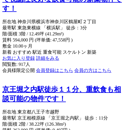
す！
所在地
神奈川県横浜市神奈川区鶴屋町２丁目
最寄駅
東急東横線 「横浜駅」 徒歩：3分
階/面積
3階 / 12.49坪 (41.29m²)
賃料
594,000
円
(坪単価: 47,558円 )
敷金
10.00ヶ月
新着
おすすめ
駅近
重食可能
スケルトン
新築
お気に入り登録
詳細をみる
閲覧数: 917人
会員様限定公開
会員登録はこちら
会員の方はこちら
京王堀之内駅徒歩１１分、重飲食も相
談可能の物件です！
所在地
東京都八王子市越野
最寄駅
京王相模原線 「京王堀之内駅」 徒歩：11分
階/面積
2階 / 38.22坪 (126.38m²)