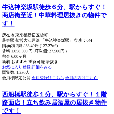
牛込神楽坂駅徒歩６分、駅からすぐ！
商店街至近！中華料理居抜きの物件で
す！
所在地
東京都新宿区袋町
最寄駅
都営大江戸線 「牛込神楽坂駅」 徒歩：6分
階/面積
2階 / 38.49坪 (127.27m²)
賃料
1,058,500
円
(坪単価: 27,500円 )
敷金
6.00ヶ月
新着
おすすめ
重食可能
居抜き
お気に入り登録
詳細をみる
閲覧数: 1,230人
会員様限定公開
会員登録はこちら
会員の方はこちら
西船橋駅徒歩１分、駅からすぐ！１階
路面店！立ち飲み居酒屋の居抜き物件
です！