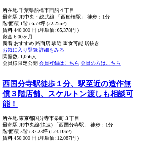
所在地
千葉県船橋市西船４丁目
最寄駅
JR中央・総武線 「西船橋駅」 徒歩：1分
階/面積
1階 / 6.73坪 (22.25m²)
賃料
440,000
円
(坪単価: 65,378円 )
敷金
6.00ヶ月
新着
おすすめ
路面店
駅近
重食可能
居抜き
お気に入り登録
詳細をみる
閲覧数: 1,056人
会員様限定公開
会員登録はこちら
会員の方はこちら
西国分寺駅徒歩１分、駅至近の造作無
償３階店舗、スケルトン渡しも相談可
能！
所在地
東京都国分寺市泉町３丁目
最寄駅
JR中央線(快速) 「西国分寺駅」 徒歩：1分
階/面積
3階 / 37.23坪 (123.10m²)
賃料
450,000
円
(坪単価: 12,087円 )