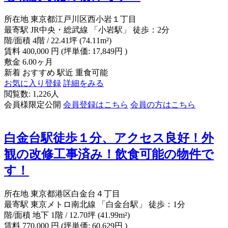
所在地
東京都江戸川区西小岩１丁目
最寄駅
JR中央・総武線 「小岩駅」 徒歩：2分
階/面積
4階 / 22.41坪 (74.11m²)
賃料
400,000
円
(坪単価: 17,849円 )
敷金
6.00ヶ月
新着
おすすめ
駅近
重食可能
お気に入り登録
詳細をみる
閲覧数: 1,226人
会員様限定公開
会員登録はこちら
会員の方はこちら
白金台駅徒歩１分、アクセス良好！外
観の改修工事済み！飲食可能の物件で
す！
所在地
東京都港区白金台４丁目
最寄駅
東京メトロ南北線 「白金台駅」 徒歩：1分
階/面積
地下 1階 / 12.70坪 (41.99m²)
賃料
770,000
円
(坪単価: 60,629円 )