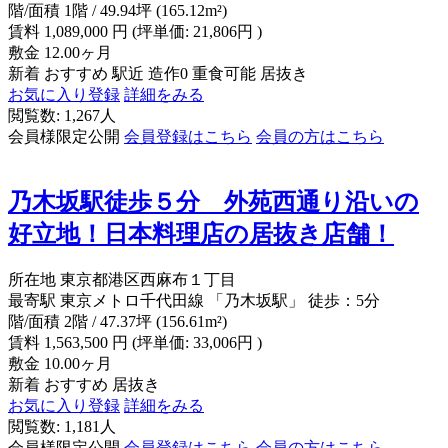
階/面積
1階 / 49.94坪 (165.12m²)
賃料
1,089,000
円
(坪単価: 21,806円 )
敷金
12.00ヶ月
新着
おすすめ
駅近
造作0
重食可能
居抜き
お気に入り登録
詳細をみる
閲覧数: 1,267人
会員様限定公開
会員登録はこちら
会員の方はこちら
乃木坂駅徒歩５分 外苑西通り沿いの
好立地！日本料理店の居抜き店舗！
所在地
東京都港区西麻布１丁目
最寄駅
東京メトロ千代田線 「乃木坂駅」 徒歩：5分
階/面積
2階 / 47.37坪 (156.61m²)
賃料
1,563,500
円
(坪単価: 33,006円 )
敷金
10.00ヶ月
新着
おすすめ
居抜き
お気に入り登録
詳細をみる
閲覧数: 1,181人
会員様限定公開
会員登録はこちら
会員の方はこちら