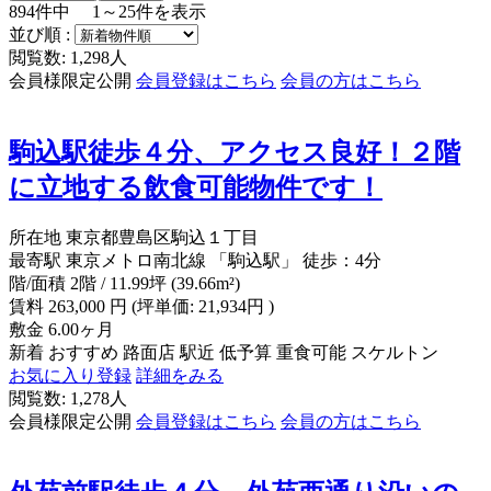
894
件中
1～25
件を表示
並び順 :
閲覧数: 1,298人
会員様限定公開
会員登録はこちら
会員の方はこちら
駒込駅徒歩４分、アクセス良好！２階
に立地する飲食可能物件です！
所在地
東京都豊島区駒込１丁目
最寄駅
東京メトロ南北線 「駒込駅」 徒歩：4分
階/面積
2階 / 11.99坪 (39.66m²)
賃料
263,000
円
(坪単価: 21,934円 )
敷金
6.00ヶ月
新着
おすすめ
路面店
駅近
低予算
重食可能
スケルトン
お気に入り登録
詳細をみる
閲覧数: 1,278人
会員様限定公開
会員登録はこちら
会員の方はこちら