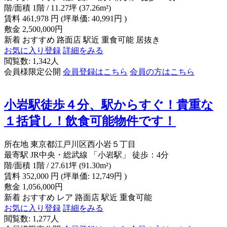
階/面積
1階 / 11.27坪 (37.26m²)
賃料
461,978
円
(坪単価: 40,991円 )
敷金
2,500,000円
新着
おすすめ
路面店
駅近
重食可能
居抜き
お気に入り登録
詳細をみる
閲覧数: 1,342人
会員様限定公開
会員登録はこちら
会員の方はこちら
小岩駅徒歩４分、駅からすぐ！貴重な
１括貸し！飲食可能物件です！
所在地
東京都江戸川区西小岩５丁目
最寄駅
JR中央・総武線 「小岩駅」 徒歩：4分
階/面積
1階 / 27.61坪 (91.30m²)
賃料
352,000
円
(坪単価: 12,749円 )
敷金
1,056,000円
新着
おすすめ
レア
路面店
駅近
重食可能
お気に入り登録
詳細をみる
閲覧数: 1,277人