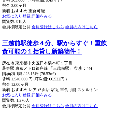
賃料
363,000
円
(坪単価: 9,497円 )
敷金
3.00ヶ月
新着
おすすめ
重食可能
お気に入り登録
詳細をみる
閲覧数: 919人
会員様限定公開
会員登録はこちら
会員の方はこちら
三越前駅徒歩４分、駅からすぐ！重飲
食可能の１括貸し新築物件！
所在地
東京都中央区日本橋本町１丁目
最寄駅
東京メトロ銀座線 「三越前駅」 徒歩：4分
階/面積
1階 / 23.15坪 (76.53m²)
賃料
1,540,000
円
(坪単価: 66,522円 )
敷金
12.00ヶ月
新着
おすすめ
レア
路面店
駅近
重食可能
スケルトン
お気に入り登録
詳細をみる
閲覧数: 1,270人
会員様限定公開
会員登録はこちら
会員の方はこちら