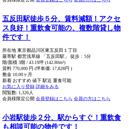
五反田駅徒歩５分、賃料減額！アクセ
ス良好！重飲食可能の、複数階貸し物
件です！
所在地
東京都品川区東五反田１丁目
最寄駅
都営浅草線 「五反田駅」 徒歩：5分
階/面積
3階 / 43.19坪 (142.80m²)
賃料
770,000
円
(坪単価: 17,828円 )
敷金
10.00ヶ月
新着
おすすめ
値下
駅近
重食可能
お気に入り登録
詳細をみる
閲覧数: 1,326人
会員様限定公開
会員登録はこちら
会員の方はこちら
小岩駅徒歩２分、駅からすぐ！重飲食
も相談可能の物件です！