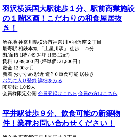
羽沢横浜国大駅徒歩１分、駅前商業施設
の１階区画！こだわりの和食屋居抜
き！
所在地
神奈川県横浜市神奈川区羽沢南２丁目
最寄駅
相鉄本線 「上星川駅」 徒歩：25分
階/面積
1階 / 49.94坪 (165.12m²)
賃料
1,089,000
円
(坪単価: 21,806円 )
敷金
12.00ヶ月
新着
おすすめ
駅近
造作0
重食可能
居抜き
お気に入り登録
詳細をみる
閲覧数: 1,049人
会員様限定公開
会員登録はこちら
会員の方はこちら
平井駅徒歩９分、飲食可能の新築物
件！業種お問い合わせください！