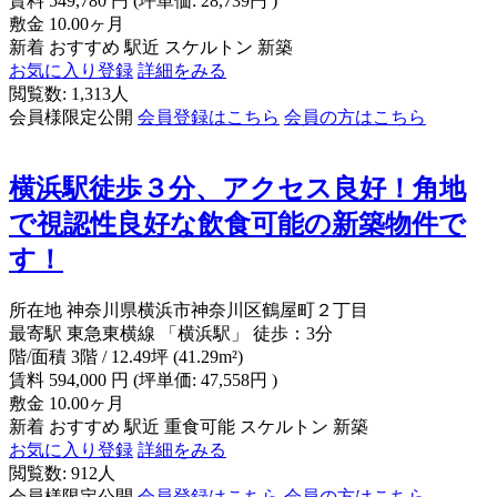
賃料
549,780
円
(坪単価: 28,739円 )
敷金
10.00ヶ月
新着
おすすめ
駅近
スケルトン
新築
お気に入り登録
詳細をみる
閲覧数: 1,313人
会員様限定公開
会員登録はこちら
会員の方はこちら
横浜駅徒歩３分、アクセス良好！角地
で視認性良好な飲食可能の新築物件で
す！
所在地
神奈川県横浜市神奈川区鶴屋町２丁目
最寄駅
東急東横線 「横浜駅」 徒歩：3分
階/面積
3階 / 12.49坪 (41.29m²)
賃料
594,000
円
(坪単価: 47,558円 )
敷金
10.00ヶ月
新着
おすすめ
駅近
重食可能
スケルトン
新築
お気に入り登録
詳細をみる
閲覧数: 912人
会員様限定公開
会員登録はこちら
会員の方はこちら