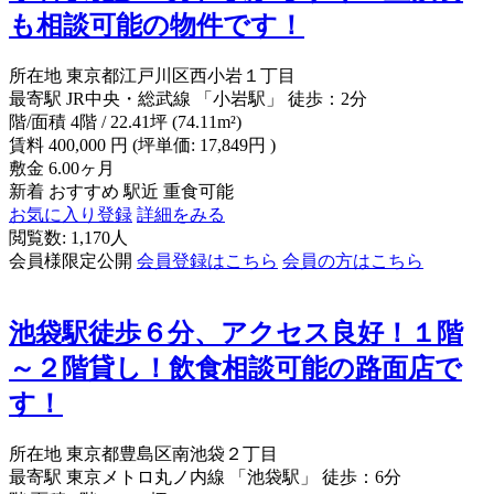
も相談可能の物件です！
所在地
東京都江戸川区西小岩１丁目
最寄駅
JR中央・総武線 「小岩駅」 徒歩：2分
階/面積
4階 / 22.41坪 (74.11m²)
賃料
400,000
円
(坪単価: 17,849円 )
敷金
6.00ヶ月
新着
おすすめ
駅近
重食可能
お気に入り登録
詳細をみる
閲覧数: 1,170人
会員様限定公開
会員登録はこちら
会員の方はこちら
池袋駅徒歩６分、アクセス良好！１階
～２階貸し！飲食相談可能の路面店で
す！
所在地
東京都豊島区南池袋２丁目
最寄駅
東京メトロ丸ノ内線 「池袋駅」 徒歩：6分