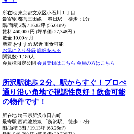
所在地
東京都文京区小石川１丁目
最寄駅
都営三田線 「春日駅」 徒歩：1分
階/面積
2階 / 16.82坪 (55.61m²)
賃料
460,000
円
(坪単価: 27,348円 )
敷金
10.00ヶ月
新着
おすすめ
駅近
重食可能
お気に入り登録
詳細をみる
閲覧数: 1,189人
会員様限定公開
会員登録はこちら
会員の方はこちら
所沢駅徒歩２分、駅からすぐ！プロぺ
通り沿い角地で視認性良好！飲食可能
の物件です！
所在地
埼玉県所沢市日吉町
最寄駅
西武池袋線 「所沢駅」 徒歩：2分
階/面積
3階 / 19.13坪 (63.26m²)