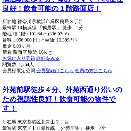
良好！飲食可能の１階路面店！
所在地
神奈川県横浜市緑区鴨居３丁目
最寄駅
JR横浜線 「鴨居駅」 徒歩：2分
階/面積
1階 / 101.64坪 (336.03m²)
賃料
1,056,000
円
(坪単価: 10,389円 )
敷金
6.00ヶ月
新着
路面店
駅近
居抜き
お気に入り登録
詳細をみる
閲覧数: 1,264人
会員様限定公開
会員登録はこちら
会員の方はこちら
外苑前駅徒歩４分、外苑西通り沿いの
ため視認性良好！飲食可能の物件で
す！
所在地
東京都港区北青山２丁目
最寄駅
東京メトロ銀座線 「外苑前駅」 徒歩：4分