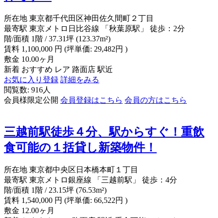
所在地
東京都千代田区神田佐久間町２丁目
最寄駅
東京メトロ日比谷線 「秋葉原駅」 徒歩：2分
階/面積
1階 / 37.31坪 (123.37m²)
賃料
1,100,000
円
(坪単価: 29,482円 )
敷金
10.00ヶ月
新着
おすすめ
レア
路面店
駅近
お気に入り登録
詳細をみる
閲覧数: 916人
会員様限定公開
会員登録はこちら
会員の方はこちら
三越前駅徒歩４分、駅からすぐ！重飲
食可能の１括貸し新築物件！
所在地
東京都中央区日本橋本町１丁目
最寄駅
東京メトロ銀座線 「三越前駅」 徒歩：4分
階/面積
1階 / 23.15坪 (76.53m²)
賃料
1,540,000
円
(坪単価: 66,522円 )
敷金
12.00ヶ月