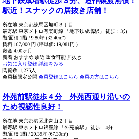
地下鉄成増駅徒歩３分、造作譲渡無償！
駅近！スナックの居抜き店舗！
所在地
東京都練馬区旭町３丁目
最寄駅
東京メトロ有楽町線 「地下鉄成増駅」 徒歩：3分
階/面積
1階 / 9.80坪 (32.40m²)
賃料
187,000
円
(坪単価: 19,081円 )
敷金
4.00ヶ月
新着
おすすめ
駅近
重食可能
居抜き
お気に入り登録
詳細をみる
閲覧数: 1,275人
会員様限定公開
会員登録はこちら
会員の方はこちら
外苑前駅徒歩４分 外苑西通り沿いの
ため視認性良好！
所在地
東京都港区北青山２丁目
最寄駅
東京メトロ銀座線 「外苑前駅」 徒歩：4分
階/面積
1階 / 20.35坪 (67.30m²)