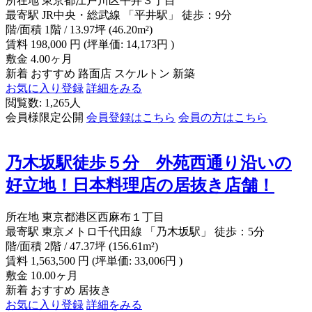
所在地
東京都江戸川区平井３丁目
最寄駅
JR中央・総武線 「平井駅」 徒歩：9分
階/面積
1階 / 13.97坪 (46.20m²)
賃料
198,000
円
(坪単価: 14,173円 )
敷金
4.00ヶ月
新着
おすすめ
路面店
スケルトン
新築
お気に入り登録
詳細をみる
閲覧数: 1,265人
会員様限定公開
会員登録はこちら
会員の方はこちら
乃木坂駅徒歩５分 外苑西通り沿いの
好立地！日本料理店の居抜き店舗！
所在地
東京都港区西麻布１丁目
最寄駅
東京メトロ千代田線 「乃木坂駅」 徒歩：5分
階/面積
2階 / 47.37坪 (156.61m²)
賃料
1,563,500
円
(坪単価: 33,006円 )
敷金
10.00ヶ月
新着
おすすめ
居抜き
お気に入り登録
詳細をみる