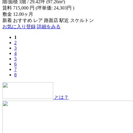
階/面積
1階 / 29.42坪 (97.26m²)
賃料
715,000
円
(坪単価: 24,303円 )
敷金
12.00ヶ月
新着
おすすめ
レア
路面店
駅近
スケルトン
お気に入り登録
詳細をみる
1
2
3
4
5
6
7
8
とは？