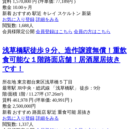
賃料
1,570,800
円
(坪単価: 77,189円 )
敷金
10.00ヶ月
新着
おすすめ
駅近
キレイ
スケルトン
新築
お気に入り登録
詳細をみる
閲覧数: 1,688人
会員様限定公開
会員登録はこちら
会員の方はこちら
浅草橋駅徒歩９分、造作譲渡無償！重飲
食可能な１階路面店舗！居酒屋居抜き
です！
所在地
東京都台東区浅草橋５丁目
最寄駅
JR中央・総武線 「浅草橋駅」 徒歩：9分
階/面積
1階 / 11.27坪 (37.26m²)
賃料
461,978
円
(坪単価: 40,991円 )
敷金
2,500,000円
新着
おすすめ
路面店
駅近
重食可能
居抜き
お気に入り登録
詳細をみる
閲覧数: 1,337人