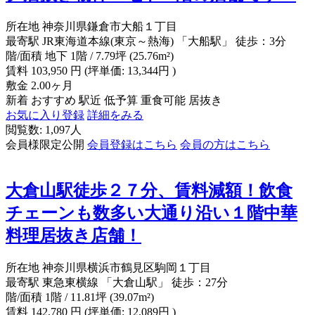
所在地
神奈川県鎌倉市大船１丁目
最寄駅
JR東海道本線(東京～熱海) 「大船駅」 徒歩：3分
階/面積
地下 1階 / 7.79坪 (25.76m²)
賃料
103,950
円
(坪単価: 13,344円 )
敷金
2.00ヶ月
新着
おすすめ
駅近
低予算
重食可能
居抜き
お気に入り登録
詳細をみる
閲覧数: 1,097人
会員様限定公開
会員登録はこちら
会員の方はこちら
大倉山駅徒歩２７分、賃料減額！飲食
チェーンも数多い大通り沿い１階中華
料理居抜き店舗！
所在地
神奈川県横浜市鶴見区駒岡１丁目
最寄駅
東急東横線 「大倉山駅」 徒歩：27分
階/面積
1階 / 11.81坪 (39.07m²)
賃料
142,780
円
(坪単価: 12,089円 )