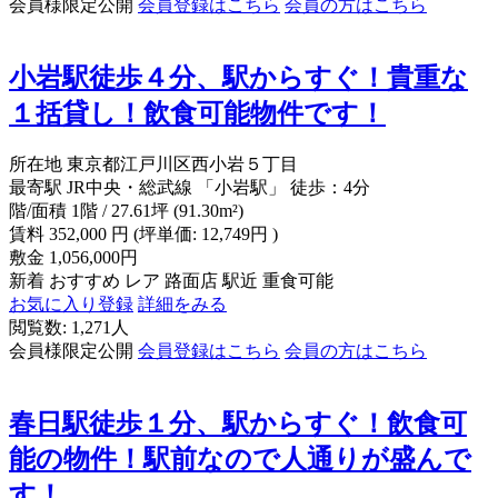
会員様限定公開
会員登録はこちら
会員の方はこちら
小岩駅徒歩４分、駅からすぐ！貴重な
１括貸し！飲食可能物件です！
所在地
東京都江戸川区西小岩５丁目
最寄駅
JR中央・総武線 「小岩駅」 徒歩：4分
階/面積
1階 / 27.61坪 (91.30m²)
賃料
352,000
円
(坪単価: 12,749円 )
敷金
1,056,000円
新着
おすすめ
レア
路面店
駅近
重食可能
お気に入り登録
詳細をみる
閲覧数: 1,271人
会員様限定公開
会員登録はこちら
会員の方はこちら
春日駅徒歩１分、駅からすぐ！飲食可
能の物件！駅前なので人通りが盛んで
す！