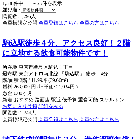
1,338
件中
1～25
件を表示
並び順 :
閲覧数: 1,296人
会員様限定公開
会員登録はこちら
会員の方はこちら
駒込駅徒歩４分、アクセス良好！２階
に立地する飲食可能物件です！
所在地
東京都豊島区駒込１丁目
最寄駅
東京メトロ南北線 「駒込駅」 徒歩：4分
階/面積
2階 / 11.99坪 (39.66m²)
賃料
263,000
円
(坪単価: 21,934円 )
敷金
6.00ヶ月
新着
おすすめ
路面店
駅近
低予算
重食可能
スケルトン
お気に入り登録
詳細をみる
閲覧数: 1,244人
会員様限定公開
会員登録はこちら
会員の方はこちら