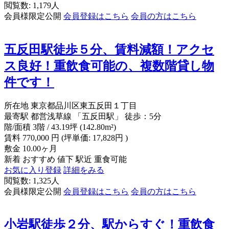
閲覧数: 1,179人
会員様限定公開
会員登録はこちら
会員の方はこちら
五反田駅徒歩５分、賃料減額！アクセ
ス良好！重飲食可能の、複数階貸し物
件です！
所在地
東京都品川区東五反田１丁目
最寄駅
都営浅草線 「五反田駅」 徒歩：5分
階/面積
3階 / 43.19坪 (142.80m²)
賃料
770,000
円
(坪単価: 17,828円 )
敷金
10.00ヶ月
新着
おすすめ
値下
駅近
重食可能
お気に入り登録
詳細をみる
閲覧数: 1,325人
会員様限定公開
会員登録はこちら
会員の方はこちら
小岩駅徒歩２分、駅からすぐ！重飲食