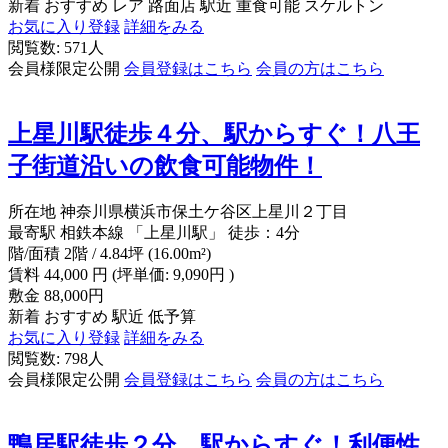
新着
おすすめ
レア
路面店
駅近
重食可能
スケルトン
お気に入り登録
詳細をみる
閲覧数: 571人
会員様限定公開
会員登録はこちら
会員の方はこちら
上星川駅徒歩４分、駅からすぐ！八王
子街道沿いの飲食可能物件！
所在地
神奈川県横浜市保土ケ谷区上星川２丁目
最寄駅
相鉄本線 「上星川駅」 徒歩：4分
階/面積
2階 / 4.84坪 (16.00m²)
賃料
44,000
円
(坪単価: 9,090円 )
敷金
88,000円
新着
おすすめ
駅近
低予算
お気に入り登録
詳細をみる
閲覧数: 798人
会員様限定公開
会員登録はこちら
会員の方はこちら
鴨居駅徒歩２分、駅からすぐ！利便性