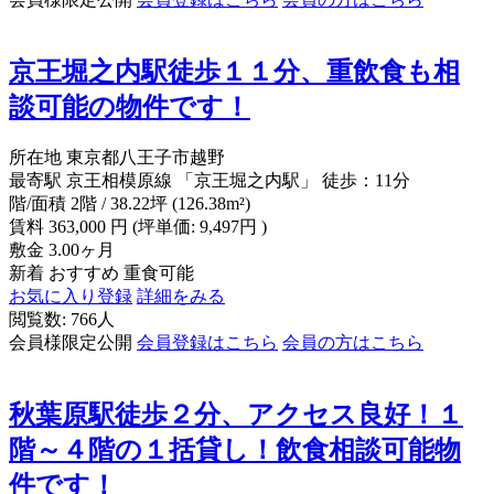
京王堀之内駅徒歩１１分、重飲食も相
談可能の物件です！
所在地
東京都八王子市越野
最寄駅
京王相模原線 「京王堀之内駅」 徒歩：11分
階/面積
2階 / 38.22坪 (126.38m²)
賃料
363,000
円
(坪単価: 9,497円 )
敷金
3.00ヶ月
新着
おすすめ
重食可能
お気に入り登録
詳細をみる
閲覧数: 766人
会員様限定公開
会員登録はこちら
会員の方はこちら
秋葉原駅徒歩２分、アクセス良好！１
階～４階の１括貸し！飲食相談可能物
件です！