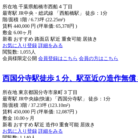
所在地
千葉県船橋市西船４丁目
最寄駅
JR中央・総武線 「西船橋駅」 徒歩：1分
階/面積
1階 / 6.73坪 (22.25m²)
賃料
440,000
円
(坪単価: 65,378円 )
敷金
6.00ヶ月
新着
おすすめ
路面店
駅近
重食可能
居抜き
お気に入り登録
詳細をみる
閲覧数: 1,055人
会員様限定公開
会員登録はこちら
会員の方はこちら
西国分寺駅徒歩１分、駅至近の造作無償
所在地
東京都国分寺市泉町３丁目
最寄駅
JR中央線(快速) 「西国分寺駅」 徒歩：1分
階/面積
3階 / 37.23坪 (123.10m²)
賃料
450,000
円
(坪単価: 12,087円 )
敷金
10.00ヶ月
新着
おすすめ
駅近
造作0
重食可能
居抜き
お気に入り登録
詳細をみる
閲覧数: 1,140人