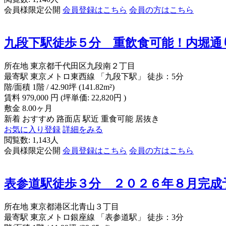
会員様限定公開
会員登録はこちら
会員の方はこちら
九段下駅徒歩５分 重飲食可能！内堀通
所在地
東京都千代田区九段南２丁目
最寄駅
東京メトロ東西線 「九段下駅」 徒歩：5分
階/面積
1階 / 42.90坪 (141.82m²)
賃料
979,000
円
(坪単価: 22,820円 )
敷金
8.00ヶ月
新着
おすすめ
路面店
駅近
重食可能
居抜き
お気に入り登録
詳細をみる
閲覧数: 1,143人
会員様限定公開
会員登録はこちら
会員の方はこちら
表参道駅徒歩３分 ２０２６年８月完成
所在地
東京都港区北青山３丁目
最寄駅
東京メトロ銀座線 「表参道駅」 徒歩：3分