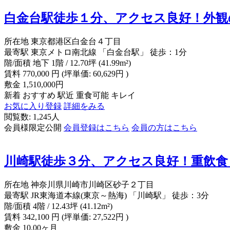
白金台駅徒歩１分、アクセス良好！外観
所在地
東京都港区白金台４丁目
最寄駅
東京メトロ南北線 「白金台駅」 徒歩：1分
階/面積
地下 1階 / 12.70坪 (41.99m²)
賃料
770,000
円
(坪単価: 60,629円 )
敷金
1,510,000円
新着
おすすめ
駅近
重食可能
キレイ
お気に入り登録
詳細をみる
閲覧数: 1,245人
会員様限定公開
会員登録はこちら
会員の方はこちら
川崎駅徒歩３分、アクセス良好！重飲食
所在地
神奈川県川崎市川崎区砂子２丁目
最寄駅
JR東海道本線(東京～熱海) 「川崎駅」 徒歩：3分
階/面積
4階 / 12.43坪 (41.12m²)
賃料
342,100
円
(坪単価: 27,522円 )
敷金
10.00ヶ月