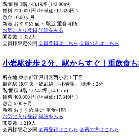
階/面積
3階 / 43.19坪 (142.80m²)
賃料
770,000
円
(坪単価: 17,828円 )
敷金
10.00ヶ月
新着
おすすめ
値下
駅近
重食可能
お気に入り登録
詳細をみる
閲覧数: 1,322人
会員様限定公開
会員登録はこちら
会員の方はこちら
小岩駅徒歩２分、駅からすぐ！重飲食も
所在地
東京都江戸川区西小岩１丁目
最寄駅
JR中央・総武線 「小岩駅」 徒歩：2分
階/面積
4階 / 22.41坪 (74.11m²)
賃料
400,000
円
(坪単価: 17,849円 )
敷金
6.00ヶ月
新着
おすすめ
駅近
重食可能
お気に入り登録
詳細をみる
閲覧数: 1,219人
会員様限定公開
会員登録はこちら
会員の方はこちら