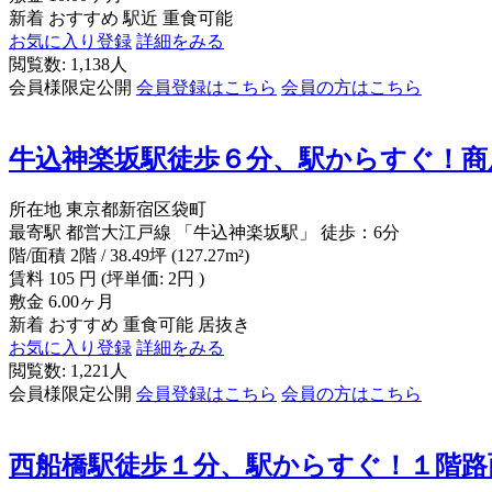
新着
おすすめ
駅近
重食可能
お気に入り登録
詳細をみる
閲覧数: 1,138人
会員様限定公開
会員登録はこちら
会員の方はこちら
牛込神楽坂駅徒歩６分、駅からすぐ！商
所在地
東京都新宿区袋町
最寄駅
都営大江戸線 「牛込神楽坂駅」 徒歩：6分
階/面積
2階 / 38.49坪 (127.27m²)
賃料
105
円
(坪単価: 2円 )
敷金
6.00ヶ月
新着
おすすめ
重食可能
居抜き
お気に入り登録
詳細をみる
閲覧数: 1,221人
会員様限定公開
会員登録はこちら
会員の方はこちら
西船橋駅徒歩１分、駅からすぐ！１階路