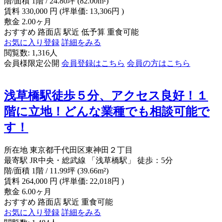
階/面積
1階 / 24.80坪 (82.00m²)
賃料
330,000
円
(坪単価: 13,306円 )
敷金
2.00ヶ月
おすすめ
路面店
駅近
低予算
重食可能
お気に入り登録
詳細をみる
閲覧数: 1,316人
会員様限定公開
会員登録はこちら
会員の方はこちら
浅草橋駅徒歩５分、アクセス良好！１
階に立地！どんな業種でも相談可能で
す！
所在地
東京都千代田区東神田２丁目
最寄駅
JR中央・総武線 「浅草橋駅」 徒歩：5分
階/面積
1階 / 11.99坪 (39.66m²)
賃料
264,000
円
(坪単価: 22,018円 )
敷金
6.00ヶ月
おすすめ
路面店
駅近
重食可能
お気に入り登録
詳細をみる