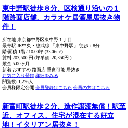
東中野駅徒歩８分、区検通り沿いの１
階路面店舗、カラオケ居酒屋居抜き物
件！
所在地
東京都中野区東中野１丁目
最寄駅
JR中央・総武線 「東中野駅」 徒歩：8分
階/面積
1階 / 10.00坪 (33.06m²)
賃料
203,500
円
(坪単価: 20,350円 )
敷金
5.00ヶ月
新着
おすすめ
路面店
重食可能
居抜き
お気に入り登録
詳細をみる
閲覧数: 1,276人
会員様限定公開
会員登録はこちら
会員の方はこちら
新富町駅徒歩２分、造作譲渡無償！駅至
近、オフィス、住宅が混在する好立
地！イタリアン居抜き！