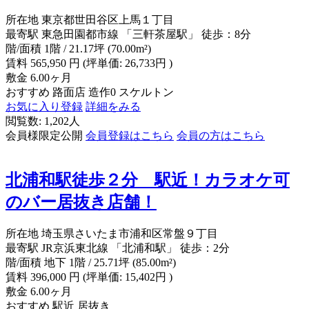
所在地
東京都世田谷区上馬１丁目
最寄駅
東急田園都市線 「三軒茶屋駅」 徒歩：8分
階/面積
1階 / 21.17坪 (70.00m²)
賃料
565,950
円
(坪単価: 26,733円 )
敷金
6.00ヶ月
おすすめ
路面店
造作0
スケルトン
お気に入り登録
詳細をみる
閲覧数: 1,202人
会員様限定公開
会員登録はこちら
会員の方はこちら
北浦和駅徒歩２分 駅近！カラオケ可
のバー居抜き店舗！
所在地
埼玉県さいたま市浦和区常盤９丁目
最寄駅
JR京浜東北線 「北浦和駅」 徒歩：2分
階/面積
地下 1階 / 25.71坪 (85.00m²)
賃料
396,000
円
(坪単価: 15,402円 )
敷金
6.00ヶ月
おすすめ
駅近
居抜き