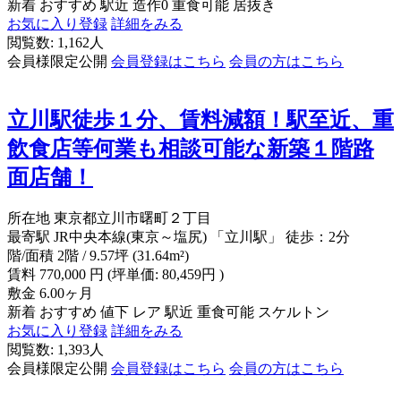
新着
おすすめ
駅近
造作0
重食可能
居抜き
お気に入り登録
詳細をみる
閲覧数: 1,162人
会員様限定公開
会員登録はこちら
会員の方はこちら
立川駅徒歩１分、賃料減額！駅至近、重
飲食店等何業も相談可能な新築１階路
面店舗！
所在地
東京都立川市曙町２丁目
最寄駅
JR中央本線(東京～塩尻) 「立川駅」 徒歩：2分
階/面積
2階 / 9.57坪 (31.64m²)
賃料
770,000
円
(坪単価: 80,459円 )
敷金
6.00ヶ月
新着
おすすめ
値下
レア
駅近
重食可能
スケルトン
お気に入り登録
詳細をみる
閲覧数: 1,393人
会員様限定公開
会員登録はこちら
会員の方はこちら