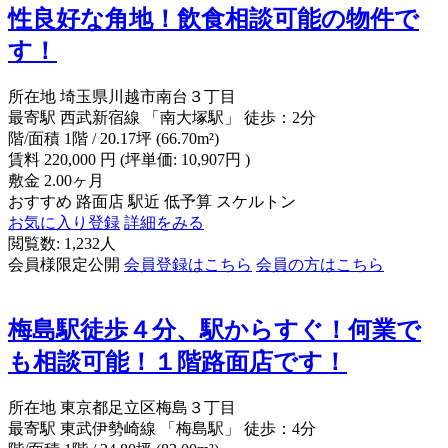
性良好な角地！飲食相談可能の物件で
す！
所在地
埼玉県川越市南台３丁目
最寄駅
西武新宿線 「南大塚駅」 徒歩：2分
階/面積
1階 / 20.17坪 (66.70m²)
賃料
220,000
円
(坪単価: 10,907円 )
敷金
2.00ヶ月
おすすめ
路面店
駅近
低予算
スケルトン
お気に入り登録
詳細をみる
閲覧数: 1,232人
会員様限定公開
会員登録はこちら
会員の方はこちら
梅島駅徒歩４分、駅からすぐ！何業で
も相談可能！１階路面店です！
所在地
東京都足立区梅島３丁目
最寄駅
東武伊勢崎線 「梅島駅」 徒歩：4分