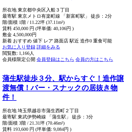
所在地
東京都中央区入船３丁目
最寄駅
東京メトロ有楽町線 「新富町駅」 徒歩：2分
階/面積
1階 / 11.22坪 (37.11m²)
賃料
450,000
円
(坪単価: 40,106円 )
敷金
4,500,000円
新着
おすすめ
値下
レア
路面店
駅近
造作0
重食可能
お気に入り登録
詳細をみる
閲覧数: 1,166人
会員様限定公開
会員登録はこちら
会員の方はこちら
蒲生駅徒歩３分、駅からすぐ！造作譲
渡無償！バー・スナックの居抜き物
件！
所在地
埼玉県越谷市蒲生西町２丁目
最寄駅
東武伊勢崎線 「蒲生駅」 徒歩：3分
階/面積
3階 / 21.31坪 (70.46m²)
賃料
193,600
円
(坪単価: 9,084円 )