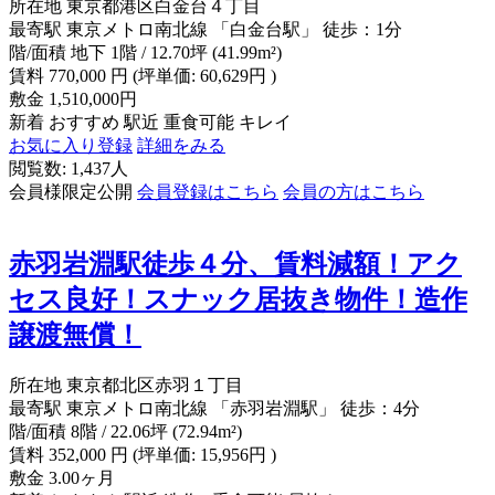
所在地
東京都港区白金台４丁目
最寄駅
東京メトロ南北線 「白金台駅」 徒歩：1分
階/面積
地下 1階 / 12.70坪 (41.99m²)
賃料
770,000
円
(坪単価: 60,629円 )
敷金
1,510,000円
新着
おすすめ
駅近
重食可能
キレイ
お気に入り登録
詳細をみる
閲覧数: 1,437人
会員様限定公開
会員登録はこちら
会員の方はこちら
赤羽岩淵駅徒歩４分、賃料減額！アク
セス良好！スナック居抜き物件！造作
譲渡無償！
所在地
東京都北区赤羽１丁目
最寄駅
東京メトロ南北線 「赤羽岩淵駅」 徒歩：4分
階/面積
8階 / 22.06坪 (72.94m²)
賃料
352,000
円
(坪単価: 15,956円 )
敷金
3.00ヶ月