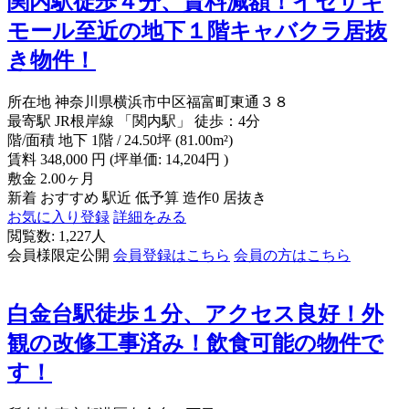
関内駅徒歩４分、賃料減額！イセザキ
モール至近の地下１階キャバクラ居抜
き物件！
所在地
神奈川県横浜市中区福富町東通３８
最寄駅
JR根岸線 「関内駅」 徒歩：4分
階/面積
地下 1階 / 24.50坪 (81.00m²)
賃料
348,000
円
(坪単価: 14,204円 )
敷金
2.00ヶ月
新着
おすすめ
駅近
低予算
造作0
居抜き
お気に入り登録
詳細をみる
閲覧数: 1,227人
会員様限定公開
会員登録はこちら
会員の方はこちら
白金台駅徒歩１分、アクセス良好！外
観の改修工事済み！飲食可能の物件で
す！