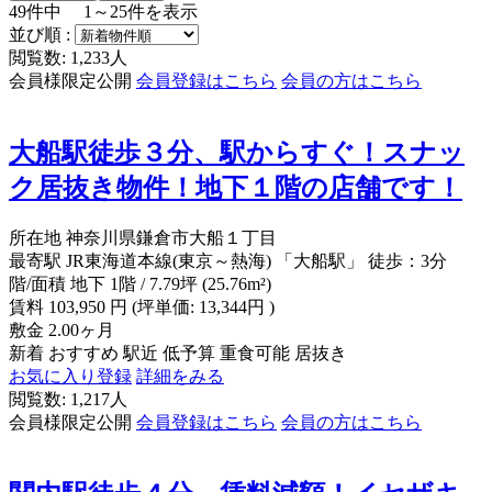
49
件中
1～25
件を表示
並び順 :
閲覧数: 1,233人
会員様限定公開
会員登録はこちら
会員の方はこちら
大船駅徒歩３分、駅からすぐ！スナッ
ク居抜き物件！地下１階の店舗です！
所在地
神奈川県鎌倉市大船１丁目
最寄駅
JR東海道本線(東京～熱海) 「大船駅」 徒歩：3分
階/面積
地下 1階 / 7.79坪 (25.76m²)
賃料
103,950
円
(坪単価: 13,344円 )
敷金
2.00ヶ月
新着
おすすめ
駅近
低予算
重食可能
居抜き
お気に入り登録
詳細をみる
閲覧数: 1,217人
会員様限定公開
会員登録はこちら
会員の方はこちら