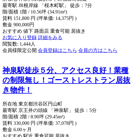
最寄駅
JR根岸線 「桜木町駅」 徒歩：7分
階/面積
1階 / 10.56坪 (34.91m²)
賃料
151,800
円
(坪単価: 14,375円 )
敷金
900,000円
おすすめ
値下
路面店
重食可能
居抜き
お気に入り登録
詳細をみる
閲覧数: 1,444人
会員様限定公開
会員登録はこちら
会員の方はこちら
神泉駅徒歩５分、アクセス良好！業種
の制限無し！ゴーストレストラン居抜
き物件！
所在地
東京都渋谷区円山町
最寄駅
京王井の頭線 「神泉駅」 徒歩：5分
階/面積
2階 / 8.90坪 (29.45m²)
賃料
330,000
円
(坪単価: 37,078円 )
敷金
6.00ヶ月
おすすめ
駅近
重食可能
居抜き