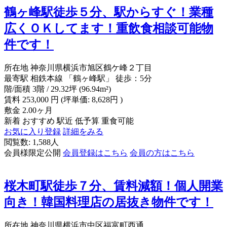
鶴ヶ峰駅徒歩５分、駅からすぐ！業種
広くＯＫしてます！重飲食相談可能物
件です！
所在地
神奈川県横浜市旭区鶴ケ峰２丁目
最寄駅
相鉄本線 「鶴ヶ峰駅」 徒歩：5分
階/面積
3階 / 29.32坪 (96.94m²)
賃料
253,000
円
(坪単価: 8,628円 )
敷金
2.00ヶ月
新着
おすすめ
駅近
低予算
重食可能
お気に入り登録
詳細をみる
閲覧数: 1,588人
会員様限定公開
会員登録はこちら
会員の方はこちら
桜木町駅徒歩７分、賃料減額！個人開業
向き！韓国料理店の居抜き物件です！
所在地
神奈川県横浜市中区福富町西通