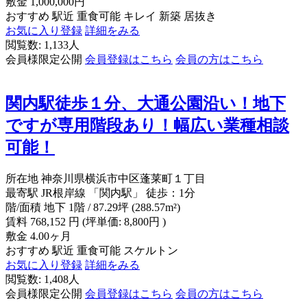
敷金
1,000,000円
おすすめ
駅近
重食可能
キレイ
新築
居抜き
お気に入り登録
詳細をみる
閲覧数: 1,133人
会員様限定公開
会員登録はこちら
会員の方はこちら
関内駅徒歩１分、大通公園沿い！地下
ですが専用階段あり！幅広い業種相談
可能！
所在地
神奈川県横浜市中区蓬莱町１丁目
最寄駅
JR根岸線 「関内駅」 徒歩：1分
階/面積
地下 1階 / 87.29坪 (288.57m²)
賃料
768,152
円
(坪単価: 8,800円 )
敷金
4.00ヶ月
おすすめ
駅近
重食可能
スケルトン
お気に入り登録
詳細をみる
閲覧数: 1,408人
会員様限定公開
会員登録はこちら
会員の方はこちら