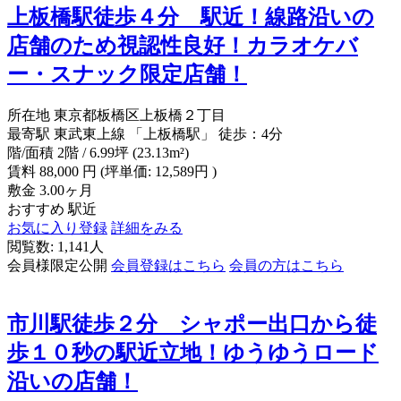
上板橋駅徒歩４分 駅近！線路沿いの
店舗のため視認性良好！カラオケバ
ー・スナック限定店舗！
所在地
東京都板橋区上板橋２丁目
最寄駅
東武東上線 「上板橋駅」 徒歩：4分
階/面積
2階 / 6.99坪 (23.13m²)
賃料
88,000
円
(坪単価: 12,589円 )
敷金
3.00ヶ月
おすすめ
駅近
お気に入り登録
詳細をみる
閲覧数: 1,141人
会員様限定公開
会員登録はこちら
会員の方はこちら
市川駅徒歩２分 シャポー出口から徒
歩１０秒の駅近立地！ゆうゆうロード
沿いの店舗！