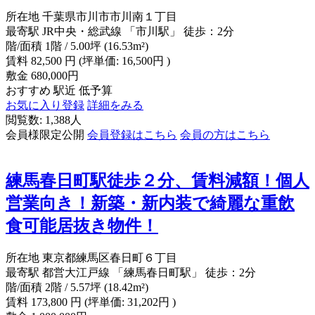
所在地
千葉県市川市市川南１丁目
最寄駅
JR中央・総武線 「市川駅」 徒歩：2分
階/面積
1階 / 5.00坪 (16.53m²)
賃料
82,500
円
(坪単価: 16,500円 )
敷金
680,000円
おすすめ
駅近
低予算
お気に入り登録
詳細をみる
閲覧数: 1,388人
会員様限定公開
会員登録はこちら
会員の方はこちら
練馬春日町駅徒歩２分、賃料減額！個人
営業向き！新築・新内装で綺麗な重飲
食可能居抜き物件！
所在地
東京都練馬区春日町６丁目
最寄駅
都営大江戸線 「練馬春日町駅」 徒歩：2分
階/面積
2階 / 5.57坪 (18.42m²)
賃料
173,800
円
(坪単価: 31,202円 )