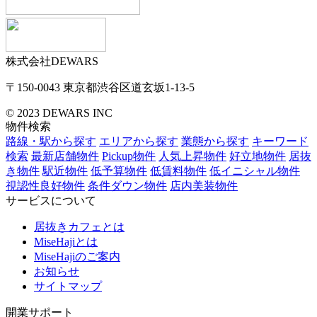
株式会社DEWARS
〒150-0043
東京都渋谷区道玄坂1-13-5
© 2023 DEWARS INC
物件検索
路線・駅から探す
エリアから探す
業態から探す
キーワード
検索
最新店舗物件
Pickup物件
人気上昇物件
好立地物件
居抜
き物件
駅近物件
低予算物件
低賃料物件
低イニシャル物件
視認性良好物件
条件ダウン物件
店内美装物件
サービスについて
居抜きカフェとは
MiseHajiとは
MiseHajiのご案内
お知らせ
サイトマップ
開業サポート