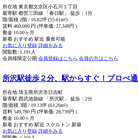
所在地
東京都文京区小石川１丁目
最寄駅
都営三田線 「春日駅」 徒歩：1分
階/面積
2階 / 16.82坪 (55.61m²)
賃料
460,000
円
(坪単価: 27,348円 )
敷金
10.00ヶ月
新着
おすすめ
駅近
重食可能
お気に入り登録
詳細をみる
閲覧数: 1,191人
会員様限定公開
会員登録はこちら
会員の方はこちら
所沢駅徒歩２分、駅からすぐ！プロぺ通
所在地
埼玉県所沢市日吉町
最寄駅
西武池袋線 「所沢駅」 徒歩：2分
階/面積
3階 / 19.13坪 (63.26m²)
賃料
549,780
円
(坪単価: 28,739円 )
敷金
10.00ヶ月
新着
おすすめ
駅近
スケルトン
新築
お気に入り登録
詳細をみる
閲覧数: 1,316人