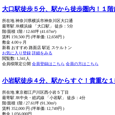
大口駅徒歩５分、駅から徒歩圏内！１階
所在地
神奈川県横浜市神奈川区大口通
最寄駅
JR横浜線 「大口駅」 徒歩：5分
階/面積
1階 / 12.60坪 (41.67m²)
賃料
159,500
円
(坪単価: 12,658円 )
敷金
4.00ヶ月
新着
おすすめ
路面店
駅近
スケルトン
お気に入り登録
詳細をみる
閲覧数: 1,341人
会員様限定公開
会員登録はこちら
会員の方はこちら
小岩駅徒歩４分、駅からすぐ！貴重な１
所在地
東京都江戸川区西小岩５丁目
最寄駅
JR中央・総武線 「小岩駅」 徒歩：4分
階/面積
1階 / 27.61坪 (91.30m²)
賃料
352,000
円
(坪単価: 12,749円 )
敷金
1,056,000円