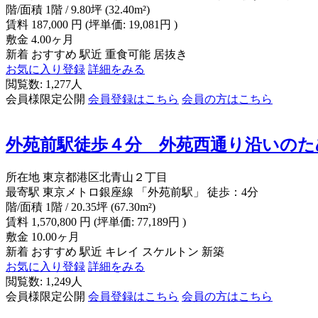
階/面積
1階 / 9.80坪 (32.40m²)
賃料
187,000
円
(坪単価: 19,081円 )
敷金
4.00ヶ月
新着
おすすめ
駅近
重食可能
居抜き
お気に入り登録
詳細をみる
閲覧数: 1,277人
会員様限定公開
会員登録はこちら
会員の方はこちら
外苑前駅徒歩４分 外苑西通り沿いのた
所在地
東京都港区北青山２丁目
最寄駅
東京メトロ銀座線 「外苑前駅」 徒歩：4分
階/面積
1階 / 20.35坪 (67.30m²)
賃料
1,570,800
円
(坪単価: 77,189円 )
敷金
10.00ヶ月
新着
おすすめ
駅近
キレイ
スケルトン
新築
お気に入り登録
詳細をみる
閲覧数: 1,249人
会員様限定公開
会員登録はこちら
会員の方はこちら