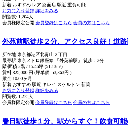
新着
おすすめ
レア
路面店
駅近
重食可能
お気に入り登録
詳細をみる
閲覧数: 1,204人
会員様限定公開
会員登録はこちら
会員の方はこちら
外苑前駅徒歩２分、アクセス良好！道路
所在地
東京都港区北青山２丁目
最寄駅
東京メトロ銀座線 「外苑前駅」 徒歩：2分
階/面積
2階 / 15.46坪 (51.13m²)
賃料
825,000
円
(坪単価: 53,363円 )
敷金
10.00ヶ月
新着
おすすめ
駅近
キレイ
スケルトン
新築
お気に入り登録
詳細をみる
閲覧数: 1,275人
会員様限定公開
会員登録はこちら
会員の方はこちら
春日駅徒歩１分、駅からすぐ！飲食可能