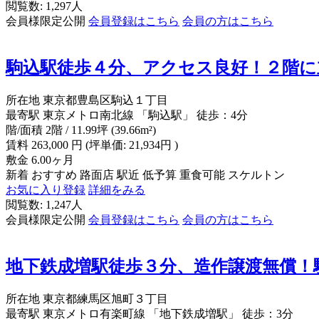
閲覧数: 1,297人
会員様限定公開
会員登録はこちら
会員の方はこちら
駒込駅徒歩４分、アクセス良好！２階に
所在地
東京都豊島区駒込１丁目
最寄駅
東京メトロ南北線 「駒込駅」 徒歩：4分
階/面積
2階 / 11.99坪 (39.66m²)
賃料
263,000
円
(坪単価: 21,934円 )
敷金
6.00ヶ月
新着
おすすめ
路面店
駅近
低予算
重食可能
スケルトン
お気に入り登録
詳細をみる
閲覧数: 1,247人
会員様限定公開
会員登録はこちら
会員の方はこちら
地下鉄成増駅徒歩３分、造作譲渡無償！
所在地
東京都練馬区旭町３丁目
最寄駅
東京メトロ有楽町線 「地下鉄成増駅」 徒歩：3分