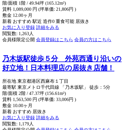
階/面積
1階 / 49.94坪 (165.12m²)
賃料
1,089,000
円
(坪単価: 21,806円 )
敷金
12.00ヶ月
新着
おすすめ
駅近
造作0
重食可能
居抜き
お気に入り登録
詳細をみる
閲覧数: 1,263人
会員様限定公開
会員登録はこちら
会員の方はこちら
乃木坂駅徒歩５分 外苑西通り沿いの
好立地！日本料理店の居抜き店舗！
所在地
東京都港区西麻布１丁目
最寄駅
東京メトロ千代田線 「乃木坂駅」 徒歩：5分
階/面積
2階 / 47.37坪 (156.61m²)
賃料
1,563,500
円
(坪単価: 33,006円 )
敷金
10.00ヶ月
新着
おすすめ
居抜き
お気に入り登録
詳細をみる
閲覧数: 1,179人
会員様限定公開
会員登録はこちら
会員の方はこちら