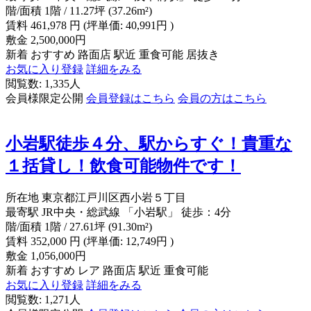
階/面積
1階 / 11.27坪 (37.26m²)
賃料
461,978
円
(坪単価: 40,991円 )
敷金
2,500,000円
新着
おすすめ
路面店
駅近
重食可能
居抜き
お気に入り登録
詳細をみる
閲覧数: 1,335人
会員様限定公開
会員登録はこちら
会員の方はこちら
小岩駅徒歩４分、駅からすぐ！貴重な
１括貸し！飲食可能物件です！
所在地
東京都江戸川区西小岩５丁目
最寄駅
JR中央・総武線 「小岩駅」 徒歩：4分
階/面積
1階 / 27.61坪 (91.30m²)
賃料
352,000
円
(坪単価: 12,749円 )
敷金
1,056,000円
新着
おすすめ
レア
路面店
駅近
重食可能
お気に入り登録
詳細をみる
閲覧数: 1,271人