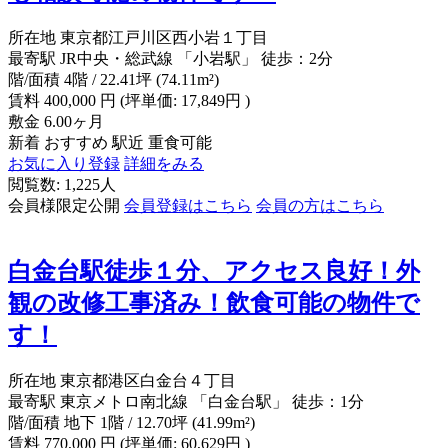
所在地
東京都江戸川区西小岩１丁目
最寄駅
JR中央・総武線 「小岩駅」 徒歩：2分
階/面積
4階 / 22.41坪 (74.11m²)
賃料
400,000
円
(坪単価: 17,849円 )
敷金
6.00ヶ月
新着
おすすめ
駅近
重食可能
お気に入り登録
詳細をみる
閲覧数: 1,225人
会員様限定公開
会員登録はこちら
会員の方はこちら
白金台駅徒歩１分、アクセス良好！外
観の改修工事済み！飲食可能の物件で
す！
所在地
東京都港区白金台４丁目
最寄駅
東京メトロ南北線 「白金台駅」 徒歩：1分
階/面積
地下 1階 / 12.70坪 (41.99m²)
賃料
770,000
円
(坪単価: 60,629円 )