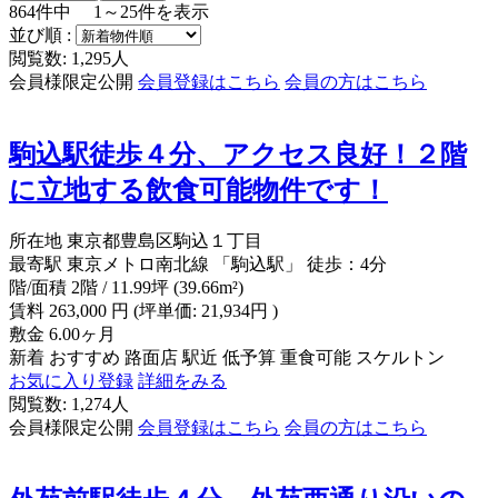
864
件中
1～25
件を表示
並び順 :
閲覧数: 1,295人
会員様限定公開
会員登録はこちら
会員の方はこちら
駒込駅徒歩４分、アクセス良好！２階
に立地する飲食可能物件です！
所在地
東京都豊島区駒込１丁目
最寄駅
東京メトロ南北線 「駒込駅」 徒歩：4分
階/面積
2階 / 11.99坪 (39.66m²)
賃料
263,000
円
(坪単価: 21,934円 )
敷金
6.00ヶ月
新着
おすすめ
路面店
駅近
低予算
重食可能
スケルトン
お気に入り登録
詳細をみる
閲覧数: 1,274人
会員様限定公開
会員登録はこちら
会員の方はこちら