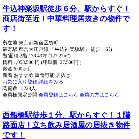
牛込神楽坂駅徒歩６分、駅からすぐ！
商店街至近！中華料理居抜きの物件で
す！
所在地
東京都新宿区袋町
最寄駅
都営大江戸線 「牛込神楽坂駅」 徒歩：6分
階/面積
2階 / 38.49坪 (127.27m²)
賃料
1,058,500
円
(坪単価: 27,500円 )
敷金
6.00ヶ月
新着
おすすめ
重食可能
居抜き
お気に入り登録
詳細をみる
閲覧数: 1,228人
会員様限定公開
会員登録はこちら
会員の方はこちら
西船橋駅徒歩１分、駅からすぐ！１階
路面店！立ち飲み居酒屋の居抜き物件
です！