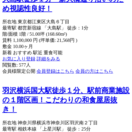
め視認性良好！
所在地
東京都江東区大島６丁目
最寄駅
都営新宿線 「大島駅」 徒歩：1分
階/面積
1階 / 51.00坪 (168.60m²)
賃料
1,100,000
円
(坪単価: 21,568円 )
敷金
10.00ヶ月
新着
おすすめ
駅近
重食可能
お気に入り登録
詳細をみる
閲覧数: 577人
会員様限定公開
会員登録はこちら
会員の方はこちら
羽沢横浜国大駅徒歩１分、駅前商業施設
の１階区画！こだわりの和食屋居抜
き！
所在地
神奈川県横浜市神奈川区羽沢南２丁目
最寄駅
相鉄本線 「上星川駅」 徒歩：25分