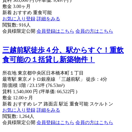
賃料
363,000
円
(坪単価: 9,497円 )
敷金
3.00ヶ月
新着
おすすめ
重食可能
お気に入り登録
詳細をみる
閲覧数: 916人
会員様限定公開
会員登録はこちら
会員の方はこちら
三越前駅徒歩４分、駅からすぐ！重飲
食可能の１括貸し新築物件！
所在地
東京都中央区日本橋本町１丁目
最寄駅
東京メトロ銀座線 「三越前駅」 徒歩：4分
階/面積
1階 / 23.15坪 (76.53m²)
賃料
1,540,000
円
(坪単価: 66,522円 )
敷金
12.00ヶ月
新着
おすすめ
レア
路面店
駅近
重食可能
スケルトン
お気に入り登録
詳細をみる
閲覧数: 1,264人
会員様限定公開
会員登録はこちら
会員の方はこちら