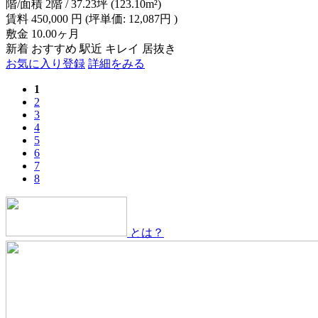
階/面積
2階 / 37.23坪 (123.10m²)
賃料
450,000
円
(坪単価: 12,087円 )
敷金
10.00ヶ月
新着
おすすめ
駅近
キレイ
居抜き
お気に入り登録
詳細をみる
1
2
3
4
5
6
7
8
とは？