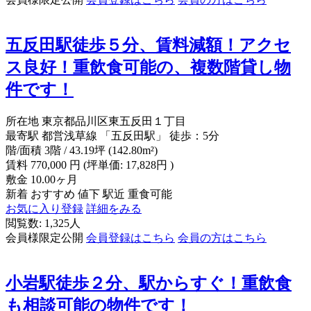
五反田駅徒歩５分、賃料減額！アクセ
ス良好！重飲食可能の、複数階貸し物
件です！
所在地
東京都品川区東五反田１丁目
最寄駅
都営浅草線 「五反田駅」 徒歩：5分
階/面積
3階 / 43.19坪 (142.80m²)
賃料
770,000
円
(坪単価: 17,828円 )
敷金
10.00ヶ月
新着
おすすめ
値下
駅近
重食可能
お気に入り登録
詳細をみる
閲覧数: 1,325人
会員様限定公開
会員登録はこちら
会員の方はこちら
小岩駅徒歩２分、駅からすぐ！重飲食
も相談可能の物件です！