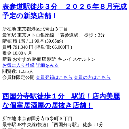
表参道駅徒歩３分 ２０２６年８月完成
予定の新築店舗！
所在地
東京都港区北青山３丁目
最寄駅
東京メトロ銀座線 「表参道駅」 徒歩：3分
階/面積
1階 / 11.99坪 (39.65m²)
賃料
791,340
円
(坪単価: 66,000円 )
敷金
10.00ヶ月
新着
おすすめ
路面店
駅近
キレイ
スケルトン
お気に入り登録
詳細をみる
閲覧数: 1,235人
会員様限定公開
会員登録はこちら
会員の方はこちら
西国分寺駅徒歩１分 駅近！店内美麗
な個室居酒屋の居抜き店舗！
所在地
東京都国分寺市泉町３丁目
最寄駅
JR中央線(快速) 「西国分寺駅」 徒歩：1分