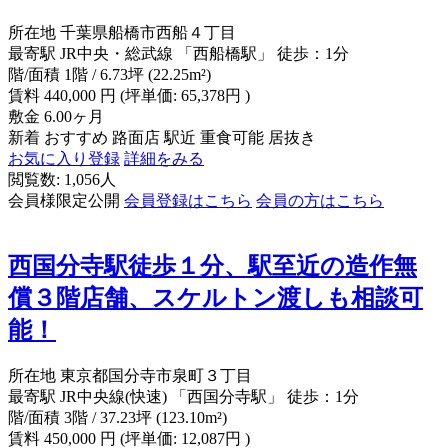
所在地
千葉県船橋市西船４丁目
最寄駅
JR中央・総武線 「西船橋駅」 徒歩：1分
階/面積
1階 / 6.73坪 (22.25m²)
賃料
440,000
円
(坪単価: 65,378円 )
敷金
6.00ヶ月
新着
おすすめ
路面店
駅近
重食可能
居抜き
お気に入り登録
詳細をみる
閲覧数: 1,056人
会員様限定公開
会員登録はこちら
会員の方はこちら
西国分寺駅徒歩１分、駅至近の造作無
償３階店舗、スケルトン渡しも相談可
能！
所在地
東京都国分寺市泉町３丁目
最寄駅
JR中央線(快速) 「西国分寺駅」 徒歩：1分
階/面積
3階 / 37.23坪 (123.10m²)
賃料
450,000
円
(坪単価: 12,087円 )