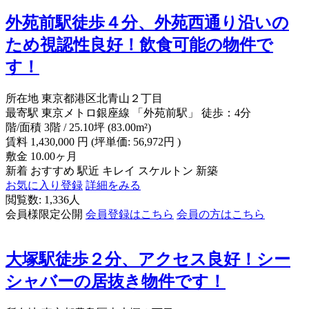
外苑前駅徒歩４分、外苑西通り沿いの
ため視認性良好！飲食可能の物件で
す！
所在地
東京都港区北青山２丁目
最寄駅
東京メトロ銀座線 「外苑前駅」 徒歩：4分
階/面積
3階 / 25.10坪 (83.00m²)
賃料
1,430,000
円
(坪単価: 56,972円 )
敷金
10.00ヶ月
新着
おすすめ
駅近
キレイ
スケルトン
新築
お気に入り登録
詳細をみる
閲覧数: 1,336人
会員様限定公開
会員登録はこちら
会員の方はこちら
大塚駅徒歩２分、アクセス良好！シー
シャバーの居抜き物件です！