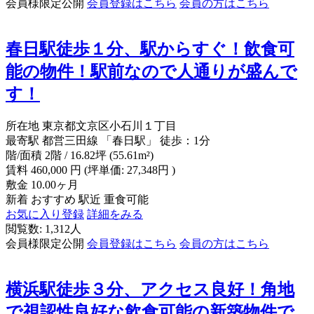
会員様限定公開
会員登録はこちら
会員の方はこちら
春日駅徒歩１分、駅からすぐ！飲食可
能の物件！駅前なので人通りが盛んで
す！
所在地
東京都文京区小石川１丁目
最寄駅
都営三田線 「春日駅」 徒歩：1分
階/面積
2階 / 16.82坪 (55.61m²)
賃料
460,000
円
(坪単価: 27,348円 )
敷金
10.00ヶ月
新着
おすすめ
駅近
重食可能
お気に入り登録
詳細をみる
閲覧数: 1,312人
会員様限定公開
会員登録はこちら
会員の方はこちら
横浜駅徒歩３分、アクセス良好！角地
で視認性良好な飲食可能の新築物件で