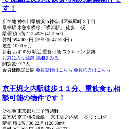
す！
所在地
神奈川県横浜市神奈川区鶴屋町２丁目
最寄駅
東急東横線 「横浜駅」 徒歩：3分
階/面積
3階 / 12.49坪 (41.29m²)
賃料
594,000
円
(坪単価: 47,558円 )
敷金
10.00ヶ月
新着
おすすめ
駅近
重食可能
スケルトン
新築
お気に入り登録
詳細をみる
閲覧数: 912人
会員様限定公開
会員登録はこちら
会員の方はこちら
京王堀之内駅徒歩１１分、重飲食も相
談可能の物件です！
所在地
東京都八王子市越野
最寄駅
京王相模原線 「京王堀之内駅」 徒歩：11分
階/面積
2階 / 38.22坪 (126.38m²)