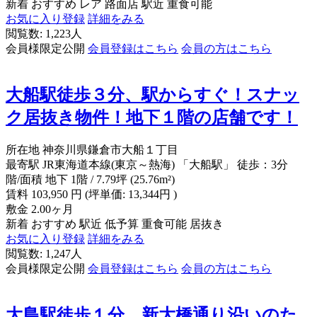
新着
おすすめ
レア
路面店
駅近
重食可能
お気に入り登録
詳細をみる
閲覧数: 1,223人
会員様限定公開
会員登録はこちら
会員の方はこちら
大船駅徒歩３分、駅からすぐ！スナッ
ク居抜き物件！地下１階の店舗です！
所在地
神奈川県鎌倉市大船１丁目
最寄駅
JR東海道本線(東京～熱海) 「大船駅」 徒歩：3分
階/面積
地下 1階 / 7.79坪 (25.76m²)
賃料
103,950
円
(坪単価: 13,344円 )
敷金
2.00ヶ月
新着
おすすめ
駅近
低予算
重食可能
居抜き
お気に入り登録
詳細をみる
閲覧数: 1,247人
会員様限定公開
会員登録はこちら
会員の方はこちら
大島駅徒歩１分 新大橋通り沿いのた