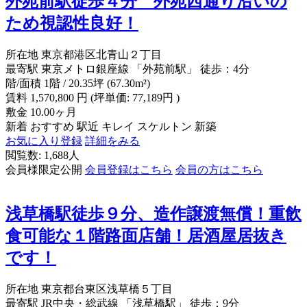
外苑前駅徒歩４分 外苑西通り沿いの
ため視認性良好！
所在地
東京都港区北青山２丁目
最寄駅
東京メトロ銀座線 「外苑前駅」 徒歩：4分
階/面積
1階 / 20.35坪 (67.30m²)
賃料
1,570,800
円
(坪単価: 77,189円 )
敷金
10.00ヶ月
新着
おすすめ
駅近
キレイ
スケルトン
新築
お気に入り登録
詳細をみる
閲覧数: 1,688人
会員様限定公開
会員登録はこちら
会員の方はこちら
浅草橋駅徒歩９分、造作譲渡無償！重飲
食可能な１階路面店舗！居酒屋居抜き
です！
所在地
東京都台東区浅草橋５丁目
最寄駅
JR中央・総武線 「浅草橋駅」 徒歩：9分