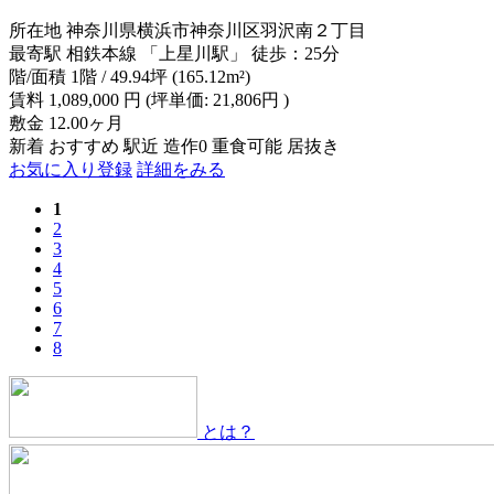
所在地
神奈川県横浜市神奈川区羽沢南２丁目
最寄駅
相鉄本線 「上星川駅」 徒歩：25分
階/面積
1階 / 49.94坪 (165.12m²)
賃料
1,089,000
円
(坪単価: 21,806円 )
敷金
12.00ヶ月
新着
おすすめ
駅近
造作0
重食可能
居抜き
お気に入り登録
詳細をみる
1
2
3
4
5
6
7
8
とは？