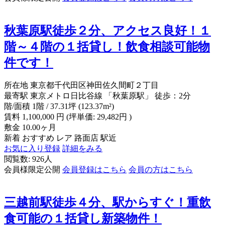
秋葉原駅徒歩２分、アクセス良好！１
階～４階の１括貸し！飲食相談可能物
件です！
所在地
東京都千代田区神田佐久間町２丁目
最寄駅
東京メトロ日比谷線 「秋葉原駅」 徒歩：2分
階/面積
1階 / 37.31坪 (123.37m²)
賃料
1,100,000
円
(坪単価: 29,482円 )
敷金
10.00ヶ月
新着
おすすめ
レア
路面店
駅近
お気に入り登録
詳細をみる
閲覧数: 926人
会員様限定公開
会員登録はこちら
会員の方はこちら
三越前駅徒歩４分、駅からすぐ！重飲
食可能の１括貸し新築物件！