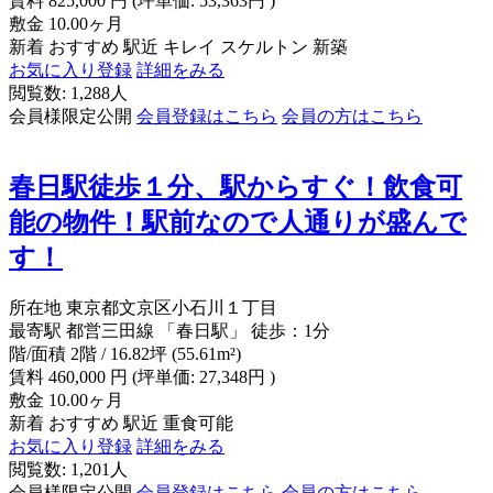
賃料
825,000
円
(坪単価: 53,363円 )
敷金
10.00ヶ月
新着
おすすめ
駅近
キレイ
スケルトン
新築
お気に入り登録
詳細をみる
閲覧数: 1,288人
会員様限定公開
会員登録はこちら
会員の方はこちら
春日駅徒歩１分、駅からすぐ！飲食可
能の物件！駅前なので人通りが盛んで
す！
所在地
東京都文京区小石川１丁目
最寄駅
都営三田線 「春日駅」 徒歩：1分
階/面積
2階 / 16.82坪 (55.61m²)
賃料
460,000
円
(坪単価: 27,348円 )
敷金
10.00ヶ月
新着
おすすめ
駅近
重食可能
お気に入り登録
詳細をみる
閲覧数: 1,201人
会員様限定公開
会員登録はこちら
会員の方はこちら