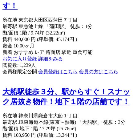
す！
所在地
東京都大田区西蒲田７丁目
最寄駅
東急池上線 「蒲田駅」 徒歩：1分
階/面積
1階 / 9.74坪 (32.22m²)
賃料
440,000
円
(坪単価: 45,174円 )
敷金
10.00ヶ月
新着
おすすめ
レア
路面店
駅近
重食可能
お気に入り登録
詳細をみる
閲覧数: 1,239人
会員様限定公開
会員登録はこちら
会員の方はこちら
大船駅徒歩３分、駅からすぐ！スナッ
ク居抜き物件！地下１階の店舗です！
所在地
神奈川県鎌倉市大船１丁目
最寄駅
JR東海道本線(東京～熱海) 「大船駅」 徒歩：3分
階/面積
地下 1階 / 7.79坪 (25.76m²)
賃料
103,950
円
(坪単価: 13,344円 )