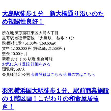
大島駅徒歩１分 新大橋通り沿いのた
め視認性良好！
所在地
東京都江東区大島６丁目
最寄駅
都営新宿線 「大島駅」 徒歩：1分
階/面積
1階 / 51.00坪 (168.60m²)
賃料
1,100,000
円
(坪単価: 21,568円 )
敷金
10.00ヶ月
新着
おすすめ
駅近
重食可能
お気に入り登録
詳細をみる
閲覧数: 587人
会員様限定公開
会員登録はこちら
会員の方はこちら
羽沢横浜国大駅徒歩１分、駅前商業施設
の１階区画！こだわりの和食屋居抜
き！