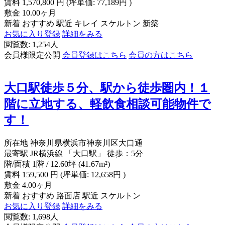
賃料
1,570,800
円
(坪単価: 77,189円 )
敷金
10.00ヶ月
新着
おすすめ
駅近
キレイ
スケルトン
新築
お気に入り登録
詳細をみる
閲覧数: 1,254人
会員様限定公開
会員登録はこちら
会員の方はこちら
大口駅徒歩５分、駅から徒歩圏内！１
階に立地する、軽飲食相談可能物件で
す！
所在地
神奈川県横浜市神奈川区大口通
最寄駅
JR横浜線 「大口駅」 徒歩：5分
階/面積
1階 / 12.60坪 (41.67m²)
賃料
159,500
円
(坪単価: 12,658円 )
敷金
4.00ヶ月
新着
おすすめ
路面店
駅近
スケルトン
お気に入り登録
詳細をみる
閲覧数: 1,698人