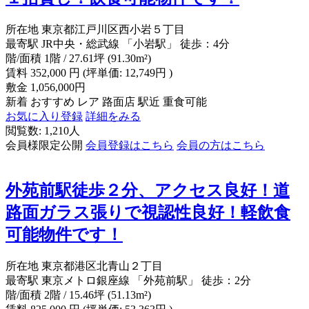
所在地
東京都江戸川区西小岩５丁目
最寄駅
JR中央・総武線 「小岩駅」 徒歩：4分
階/面積
1階 / 27.61坪 (91.30m²)
賃料
352,000
円
(坪単価: 12,749円 )
敷金
1,056,000円
新着
おすすめ
レア
路面店
駅近
重食可能
お気に入り登録
詳細をみる
閲覧数: 1,210人
会員様限定公開
会員登録はこちら
会員の方はこちら
外苑前駅徒歩２分、アクセス良好！道
路面ガラス張りで視認性良好！軽飲食
可能物件です！
所在地
東京都港区北青山２丁目
最寄駅
東京メトロ銀座線 「外苑前駅」 徒歩：2分
階/面積
2階 / 15.46坪 (51.13m²)