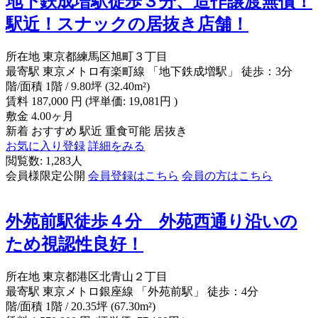
地下鉄成増駅徒歩３分、造作譲渡無償！
駅近！スナックの居抜き店舗！
所在地
東京都練馬区旭町３丁目
最寄駅
東京メトロ有楽町線 「地下鉄成増駅」 徒歩：3分
階/面積
1階 / 9.80坪 (32.40m²)
賃料
187,000
円
(坪単価: 19,081円 )
敷金
4.00ヶ月
新着
おすすめ
駅近
重食可能
居抜き
お気に入り登録
詳細をみる
閲覧数: 1,283人
会員様限定公開
会員登録はこちら
会員の方はこちら
外苑前駅徒歩４分 外苑西通り沿いの
ため視認性良好！
所在地
東京都港区北青山２丁目
最寄駅
東京メトロ銀座線 「外苑前駅」 徒歩：4分
階/面積
1階 / 20.35坪 (67.30m²)