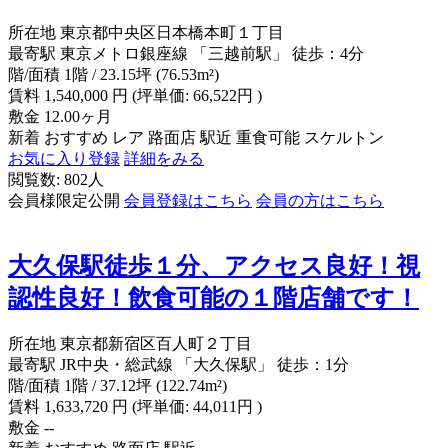
所在地
東京都中央区日本橋本町１丁目
最寄駅
東京メトロ銀座線 「三越前駅」 徒歩：4分
階/面積
1階 / 23.15坪 (76.53m²)
賃料
1,540,000
円
(坪単価: 66,522円 )
敷金
12.00ヶ月
新着
おすすめ
レア
路面店
駅近
重食可能
スケルトン
お気に入り登録
詳細をみる
閲覧数: 802人
会員様限定公開
会員登録はこちら
会員の方はこちら
大久保駅徒歩１分、アクセス良好！視
認性良好！飲食可能の１階店舗です！
所在地
東京都新宿区百人町２丁目
最寄駅
JR中央・総武線 「大久保駅」 徒歩：1分
階/面積
1階 / 37.12坪 (122.74m²)
賃料
1,633,720
円
(坪単価: 44,011円 )
敷金
--