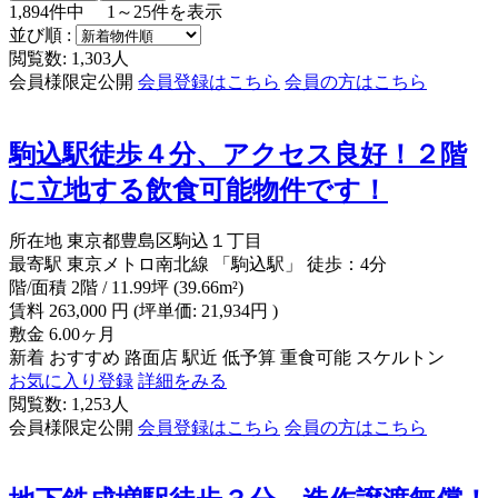
1,894
件中
1～25
件を表示
並び順 :
閲覧数: 1,303人
会員様限定公開
会員登録はこちら
会員の方はこちら
駒込駅徒歩４分、アクセス良好！２階
に立地する飲食可能物件です！
所在地
東京都豊島区駒込１丁目
最寄駅
東京メトロ南北線 「駒込駅」 徒歩：4分
階/面積
2階 / 11.99坪 (39.66m²)
賃料
263,000
円
(坪単価: 21,934円 )
敷金
6.00ヶ月
新着
おすすめ
路面店
駅近
低予算
重食可能
スケルトン
お気に入り登録
詳細をみる
閲覧数: 1,253人
会員様限定公開
会員登録はこちら
会員の方はこちら