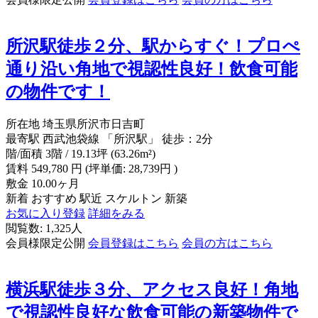
所沢駅徒歩２分、駅からすぐ！プロぺ
通り沿い角地で視認性良好！飲食可能
の物件です！
所在地
埼玉県所沢市日吉町
最寄駅
西武池袋線 「所沢駅」 徒歩：2分
階/面積
3階 / 19.13坪 (63.26m²)
賃料
549,780
円
(坪単価: 28,739円 )
敷金
10.00ヶ月
新着
おすすめ
駅近
スケルトン
新築
お気に入り登録
詳細をみる
閲覧数: 1,325人
会員様限定公開
会員登録はこちら
会員の方はこちら
横浜駅徒歩３分、アクセス良好！角地
で視認性良好な飲食可能の新築物件で