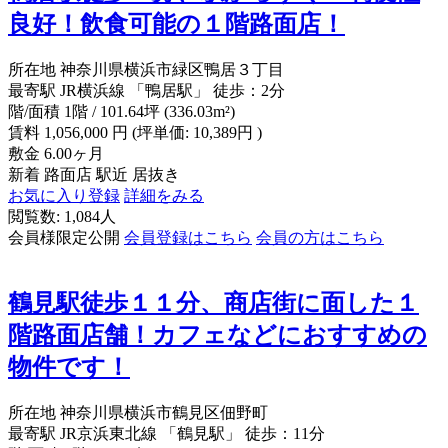
良好！飲食可能の１階路面店！
所在地
神奈川県横浜市緑区鴨居３丁目
最寄駅
JR横浜線 「鴨居駅」 徒歩：2分
階/面積
1階 / 101.64坪 (336.03m²)
賃料
1,056,000
円
(坪単価: 10,389円 )
敷金
6.00ヶ月
新着
路面店
駅近
居抜き
お気に入り登録
詳細をみる
閲覧数: 1,084人
会員様限定公開
会員登録はこちら
会員の方はこちら
鶴見駅徒歩１１分、商店街に面した１
階路面店舗！カフェなどにおすすめの
物件です！
所在地
神奈川県横浜市鶴見区佃野町
最寄駅
JR京浜東北線 「鶴見駅」 徒歩：11分