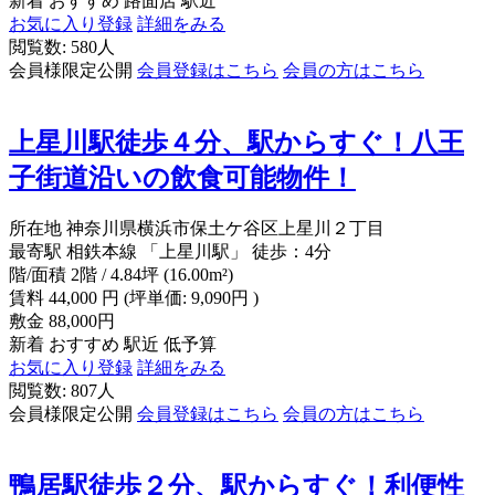
新着
おすすめ
路面店
駅近
お気に入り登録
詳細をみる
閲覧数: 580人
会員様限定公開
会員登録はこちら
会員の方はこちら
上星川駅徒歩４分、駅からすぐ！八王
子街道沿いの飲食可能物件！
所在地
神奈川県横浜市保土ケ谷区上星川２丁目
最寄駅
相鉄本線 「上星川駅」 徒歩：4分
階/面積
2階 / 4.84坪 (16.00m²)
賃料
44,000
円
(坪単価: 9,090円 )
敷金
88,000円
新着
おすすめ
駅近
低予算
お気に入り登録
詳細をみる
閲覧数: 807人
会員様限定公開
会員登録はこちら
会員の方はこちら
鴨居駅徒歩２分、駅からすぐ！利便性