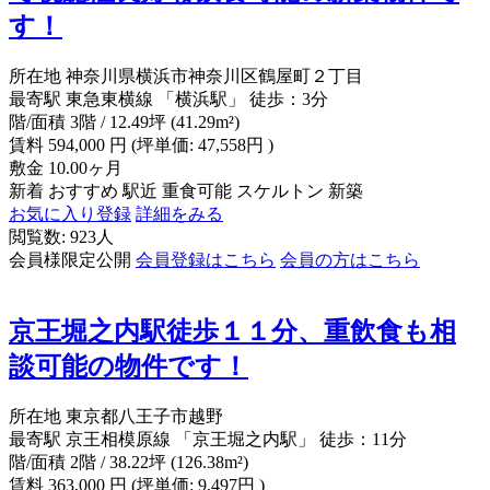
す！
所在地
神奈川県横浜市神奈川区鶴屋町２丁目
最寄駅
東急東横線 「横浜駅」 徒歩：3分
階/面積
3階 / 12.49坪 (41.29m²)
賃料
594,000
円
(坪単価: 47,558円 )
敷金
10.00ヶ月
新着
おすすめ
駅近
重食可能
スケルトン
新築
お気に入り登録
詳細をみる
閲覧数: 923人
会員様限定公開
会員登録はこちら
会員の方はこちら
京王堀之内駅徒歩１１分、重飲食も相
談可能の物件です！
所在地
東京都八王子市越野
最寄駅
京王相模原線 「京王堀之内駅」 徒歩：11分
階/面積
2階 / 38.22坪 (126.38m²)
賃料
363,000
円
(坪単価: 9,497円 )