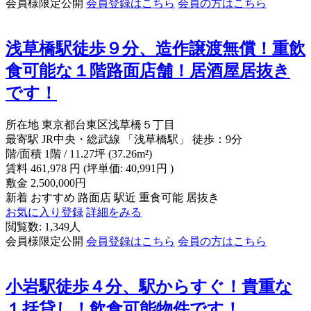
会員様限定公開
会員登録はこちら
会員の方はこちら
浅草橋駅徒歩９分、造作譲渡無償！重飲
食可能な１階路面店舗！居酒屋居抜き
です！
所在地
東京都台東区浅草橋５丁目
最寄駅
JR中央・総武線 「浅草橋駅」 徒歩：9分
階/面積
1階 / 11.27坪 (37.26m²)
賃料
461,978
円
(坪単価: 40,991円 )
敷金
2,500,000円
新着
おすすめ
路面店
駅近
重食可能
居抜き
お気に入り登録
詳細をみる
閲覧数: 1,349人
会員様限定公開
会員登録はこちら
会員の方はこちら
小岩駅徒歩４分、駅からすぐ！貴重な
１括貸し！飲食可能物件です！