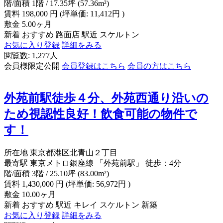
階/面積
1階 / 17.35坪 (57.36m²)
賃料
198,000
円
(坪単価: 11,412円 )
敷金
5.00ヶ月
新着
おすすめ
路面店
駅近
スケルトン
お気に入り登録
詳細をみる
閲覧数: 1,277人
会員様限定公開
会員登録はこちら
会員の方はこちら
外苑前駅徒歩４分、外苑西通り沿いの
ため視認性良好！飲食可能の物件で
す！
所在地
東京都港区北青山２丁目
最寄駅
東京メトロ銀座線 「外苑前駅」 徒歩：4分
階/面積
3階 / 25.10坪 (83.00m²)
賃料
1,430,000
円
(坪単価: 56,972円 )
敷金
10.00ヶ月
新着
おすすめ
駅近
キレイ
スケルトン
新築
お気に入り登録
詳細をみる