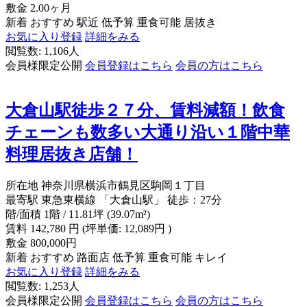
敷金
2.00ヶ月
新着
おすすめ
駅近
低予算
重食可能
居抜き
お気に入り登録
詳細をみる
閲覧数: 1,106人
会員様限定公開
会員登録はこちら
会員の方はこちら
大倉山駅徒歩２７分、賃料減額！飲食
チェーンも数多い大通り沿い１階中華
料理居抜き店舗！
所在地
神奈川県横浜市鶴見区駒岡１丁目
最寄駅
東急東横線 「大倉山駅」 徒歩：27分
階/面積
1階 / 11.81坪 (39.07m²)
賃料
142,780
円
(坪単価: 12,089円 )
敷金
800,000円
新着
おすすめ
路面店
低予算
重食可能
キレイ
お気に入り登録
詳細をみる
閲覧数: 1,253人
会員様限定公開
会員登録はこちら
会員の方はこちら