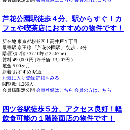
芦花公園駅徒歩４分、駅からすぐ！カ
フェや喫茶店におすすめの物件です！
所在地
東京都杉並区上高井戸１丁目
最寄駅
京王線 「芦花公園駅」 徒歩：4分
階/面積
2階 / 37.10坪 (122.67m²)
賃料
490,000
円
(坪単価: 13,207円 )
敷金
5.00ヶ月
新着
おすすめ
駅近
お気に入り登録
詳細をみる
閲覧数: 1,266人
会員様限定公開
会員登録はこちら
会員の方はこちら
四ツ谷駅徒歩５分、アクセス良好！軽
飲食可能の１階路面店の物件です！