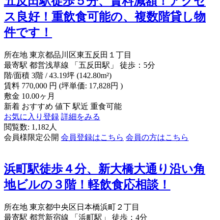
五反田駅徒歩５分、賃料減額！アクセ
ス良好！重飲食可能の、複数階貸し物
件です！
所在地
東京都品川区東五反田１丁目
最寄駅
都営浅草線 「五反田駅」 徒歩：5分
階/面積
3階 / 43.19坪 (142.80m²)
賃料
770,000
円
(坪単価: 17,828円 )
敷金
10.00ヶ月
新着
おすすめ
値下
駅近
重食可能
お気に入り登録
詳細をみる
閲覧数: 1,182人
会員様限定公開
会員登録はこちら
会員の方はこちら
浜町駅徒歩４分、新大橋大通り沿い角
地ビルの３階！軽飲食応相談！
所在地
東京都中央区日本橋浜町２丁目
最寄駅
都営新宿線 「浜町駅」 徒歩：4分