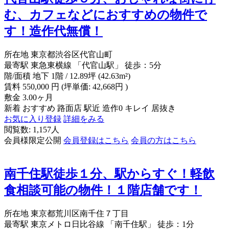
む、カフェなどにおすすめの物件で
す！造作代無償！
所在地
東京都渋谷区代官山町
最寄駅
東急東横線 「代官山駅」 徒歩：5分
階/面積
地下 1階 / 12.89坪 (42.63m²)
賃料
550,000
円
(坪単価: 42,668円 )
敷金
3.00ヶ月
新着
おすすめ
路面店
駅近
造作0
キレイ
居抜き
お気に入り登録
詳細をみる
閲覧数: 1,157人
会員様限定公開
会員登録はこちら
会員の方はこちら
南千住駅徒歩１分、駅からすぐ！軽飲
食相談可能の物件！１階店舗です！
所在地
東京都荒川区南千住７丁目
最寄駅
東京メトロ日比谷線 「南千住駅」 徒歩：1分