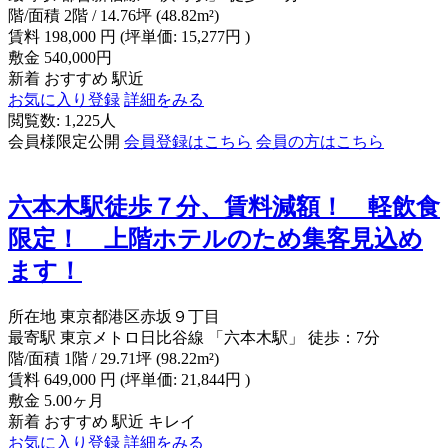
階/面積
2階 / 14.76坪 (48.82m²)
賃料
198,000
円
(坪単価: 15,277円 )
敷金
540,000円
新着
おすすめ
駅近
お気に入り登録
詳細をみる
閲覧数: 1,225人
会員様限定公開
会員登録はこちら
会員の方はこちら
六本木駅徒歩７分、賃料減額！ 軽飲食
限定！ 上階ホテルのため集客見込め
ます！
所在地
東京都港区赤坂９丁目
最寄駅
東京メトロ日比谷線 「六本木駅」 徒歩：7分
階/面積
1階 / 29.71坪 (98.22m²)
賃料
649,000
円
(坪単価: 21,844円 )
敷金
5.00ヶ月
新着
おすすめ
駅近
キレイ
お気に入り登録
詳細をみる