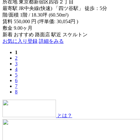
所在地
東京都新宿区四谷２丁目
最寄駅
JR中央線(快速) 「四ツ谷駅」 徒歩：5分
階/面積
1階 / 18.30坪 (60.50m²)
賃料
550,000
円
(坪単価: 30,054円 )
敷金
9.00ヶ月
新着
おすすめ
路面店
駅近
スケルトン
お気に入り登録
詳細をみる
1
2
3
4
5
6
7
8
とは？