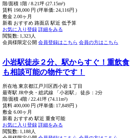
階/面積
1階 / 8.21坪 (27.15m²)
賃料
198,000
円
(坪単価: 24,116円 )
敷金
2.00ヶ月
新着
おすすめ
路面店
駅近
低予算
お気に入り登録
詳細をみる
閲覧数: 1,323人
会員様限定公開
会員登録はこちら
会員の方はこちら
小岩駅徒歩２分、駅からすぐ！重飲食
も相談可能の物件です！
所在地
東京都江戸川区西小岩１丁目
最寄駅
JR中央・総武線 「小岩駅」 徒歩：2分
階/面積
4階 / 22.41坪 (74.11m²)
賃料
400,000
円
(坪単価: 17,849円 )
敷金
6.00ヶ月
新着
おすすめ
駅近
重食可能
お気に入り登録
詳細をみる
閲覧数: 1,188人
会員様限定公開
会員登録はこちら
会員の方はこちら