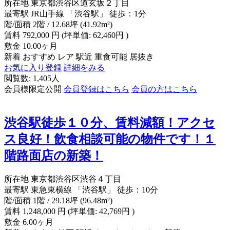
所在地
東京都渋谷区道玄坂２丁目
最寄駅
JR山手線 「渋谷駅」 徒歩：1分
階/面積
2階 / 12.68坪 (41.92m²)
賃料
792,000
円
(坪単価: 62,460円 )
敷金
10.00ヶ月
新着
おすすめ
レア
駅近
重食可能
居抜き
お気に入り登録
詳細をみる
閲覧数: 1,405人
会員様限定公開
会員登録はこちら
会員の方はこちら
渋谷駅徒歩１０分、賃料減額！アクセ
ス良好！飲食相談可能の物件です！１
階路面店の新築！
所在地
東京都渋谷区渋谷４丁目
最寄駅
東急東横線 「渋谷駅」 徒歩：10分
階/面積
1階 / 29.18坪 (96.48m²)
賃料
1,248,000
円
(坪単価: 42,769円 )
敷金
6.00ヶ月