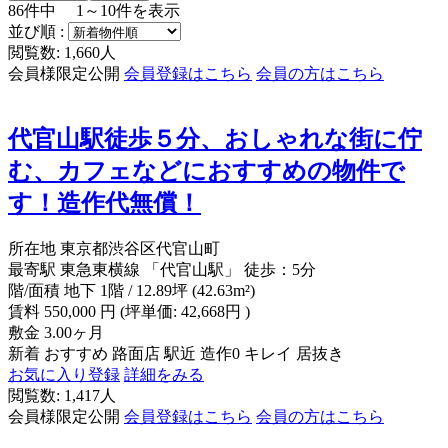
86
件中
1～10
件を表示
並び順 :
閲覧数: 1,660人
会員様限定公開
会員登録はこちら
会員の方はこちら
代官山駅徒歩５分、おしゃれな街に佇
む、カフェなどにおすすめの物件で
す！造作代無償！
所在地
東京都渋谷区代官山町
最寄駅
東急東横線 「代官山駅」 徒歩：5分
階/面積
地下 1階 / 12.89坪 (42.63m²)
賃料
550,000
円
(坪単価: 42,668円 )
敷金
3.00ヶ月
新着
おすすめ
路面店
駅近
造作0
キレイ
居抜き
お気に入り登録
詳細をみる
閲覧数: 1,417人
会員様限定公開
会員登録はこちら
会員の方はこちら