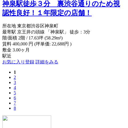
神泉駅徒歩３分 裏渋谷通りのため視
認性良好！１年限定の店舗！
所在地
東京都渋谷区神泉町
最寄駅
京王井の頭線 「神泉駅」 徒歩：3分
階/面積
2階 / 17.63坪 (58.29m²)
賃料
400,000
円
(坪単価: 22,688円 )
敷金
3.00ヶ月
駅近
お気に入り登録
詳細をみる
1
2
3
4
5
6
7
8