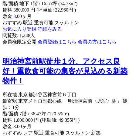
階/面積
地下 1階 / 16.55坪 (54.73m²)
賃料
380,000
円
(坪単価: 22,960円 )
敷金
8.00ヶ月
おすすめ
駅近
重食可能
スケルトン
お気に入り登録
詳細をみる
閲覧数: 1,248人
会員様限定公開
会員登録はこちら
会員の方はこちら
明治神宮前駅徒歩１分、アクセス良
好！重飲食可能の集客が見込める新築
物件！
所在地
東京都渋谷区神宮前６丁目
最寄駅
東京メトロ副都心線 「明治神宮前〈原宿〉駅」 徒
歩：1分
階/面積
7階 / 36.47坪 (120.59m²)
賃料
1,800,000
円
(坪単価: 49,355円 )
敷金
8.00ヶ月
おすすめ
レア
駅近
重食可能
スケルトン
新築