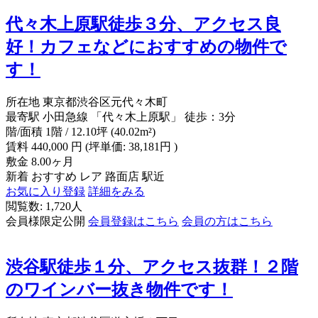
代々木上原駅徒歩３分、アクセス良
好！カフェなどにおすすめの物件で
す！
所在地
東京都渋谷区元代々木町
最寄駅
小田急線 「代々木上原駅」 徒歩：3分
階/面積
1階 / 12.10坪 (40.02m²)
賃料
440,000
円
(坪単価: 38,181円 )
敷金
8.00ヶ月
新着
おすすめ
レア
路面店
駅近
お気に入り登録
詳細をみる
閲覧数: 1,720人
会員様限定公開
会員登録はこちら
会員の方はこちら
渋谷駅徒歩１分、アクセス抜群！２階
のワインバー抜き物件です！