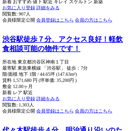
新着
おすすめ
値下
駅近
キレイ
スケルトン
新築
お気に入り登録
詳細をみる
閲覧数: 907人
会員様限定公開
会員登録はこちら
会員の方はこちら
渋谷駅徒歩７分、アクセス良好！軽飲
食相談可能の物件です！
所在地
東京都渋谷区神南１丁目
最寄駅
東急東横線 「渋谷駅」 徒歩：7分
階/面積
地下 1階 / 44.65坪 (147.63m²)
賃料
1,571,680
円
(坪単価: 35,200円 )
敷金
12.00ヶ月
新着
レア
駅近
お気に入り登録
詳細をみる
閲覧数: 1,303人
会員様限定公開
会員登録はこちら
会員の方はこちら
代々木駅徒歩４分 明治通り沿いのた