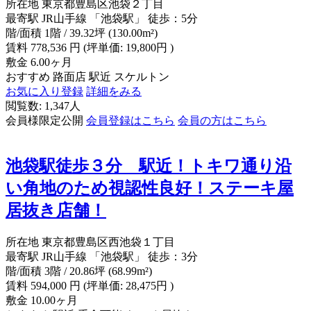
所在地
東京都豊島区池袋２丁目
最寄駅
JR山手線 「池袋駅」 徒歩：5分
階/面積
1階 / 39.32坪 (130.00m²)
賃料
778,536
円
(坪単価: 19,800円 )
敷金
6.00ヶ月
おすすめ
路面店
駅近
スケルトン
お気に入り登録
詳細をみる
閲覧数: 1,347人
会員様限定公開
会員登録はこちら
会員の方はこちら
池袋駅徒歩３分 駅近！トキワ通り沿
い角地のため視認性良好！ステーキ屋
居抜き店舗！
所在地
東京都豊島区西池袋１丁目
最寄駅
JR山手線 「池袋駅」 徒歩：3分
階/面積
3階 / 20.86坪 (68.99m²)
賃料
594,000
円
(坪単価: 28,475円 )
敷金
10.00ヶ月