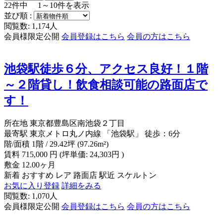
22
件中
1～10
件を表示
並び順 :
閲覧数: 1,174人
会員様限定公開
会員登録はこちら
会員の方はこちら
池袋駅徒歩６分、アクセス良好！１階
～２階貸し！飲食相談可能の路面店で
す！
所在地
東京都豊島区南池袋２丁目
最寄駅
東京メトロ丸ノ内線 「池袋駅」 徒歩：6分
階/面積
1階 / 29.42坪 (97.26m²)
賃料
715,000
円
(坪単価: 24,303円 )
敷金
12.00ヶ月
新着
おすすめ
レア
路面店
駅近
スケルトン
お気に入り登録
詳細をみる
閲覧数: 1,070人
会員様限定公開
会員登録はこちら
会員の方はこちら