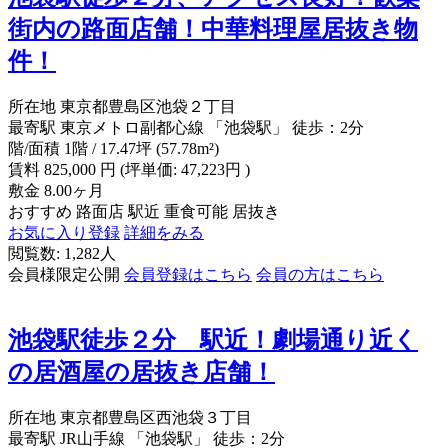
街内の路面店舗！中華料理屋居抜き物
件！
所在地
東京都豊島区池袋２丁目
最寄駅
東京メトロ副都心線 「池袋駅」 徒歩：2分
階/面積
1階 / 17.47坪 (57.78m²)
賃料
825,000
円
(坪単価: 47,223円 )
敷金
8.00ヶ月
おすすめ
路面店
駅近
重食可能
居抜き
お気に入り登録
詳細をみる
閲覧数: 1,282人
会員様限定公開
会員登録はこちら
会員の方はこちら
池袋駅徒歩２分 駅近！劇場通り近く
の居酒屋の居抜き店舗！
所在地
東京都豊島区西池袋３丁目
最寄駅
JR山手線 「池袋駅」 徒歩：2分