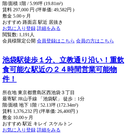
階/面積
1階 / 5.99坪 (19.81m²)
賃料
297,000
円
(坪単価: 49,582円 )
敷金
5.00ヶ月
おすすめ
路面店
駅近
居抜き
お気に入り登録
詳細をみる
閲覧数: 1,191人
会員様限定公開
会員登録はこちら
会員の方はこちら
池袋駅徒歩１分、立教通り沿い！重飲
食可能な駅近の２４時間営業可能物
件！
所在地
東京都豊島区西池袋３丁目
最寄駅
JR山手線 「池袋駅」 徒歩：1分
階/面積
地下 1階 / 52.13坪 (172.34m²)
賃料
1,376,232
円
(坪単価: 26,400円 )
敷金
10.00ヶ月
おすすめ
駅近
キレイ
スケルトン
お気に入り登録
詳細をみる