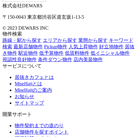
株式会社DEWARS
〒150-0043
東京都渋谷区道玄坂1-13-5
© 2023 DEWARS INC
物件検索
路線・駅から探す
エリアから探す
業態から探す
キーワード
検索
最新店舗物件
Pickup物件
人気上昇物件
好立地物件
居抜
き物件
駅近物件
低予算物件
低賃料物件
低イニシャル物件
視認性良好物件
条件ダウン物件
店内美装物件
サービスについて
居抜きカフェとは
MiseHajiとは
MiseHajiのご案内
お知らせ
サイトマップ
開業サポート
物件契約までの道のり
店舗物件を探すポイント