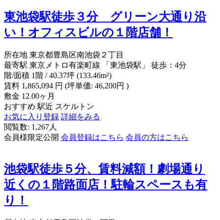
東池袋駅徒歩３分 グリーン大通り沿
い！オフィスビルの１階店舗！
所在地
東京都豊島区南池袋２丁目
最寄駅
東京メトロ有楽町線 「東池袋駅」 徒歩：4分
階/面積
1階 / 40.37坪 (133.46m²)
賃料
1,865,094
円
(坪単価: 46,200円 )
敷金
12.00ヶ月
おすすめ
駅近
スケルトン
お気に入り登録
詳細をみる
閲覧数: 1,267人
会員様限定公開
会員登録はこちら
会員の方はこちら
池袋駅徒歩５分、賃料減額！劇場通り
近くの１階路面店！駐輪スペースも有
り！