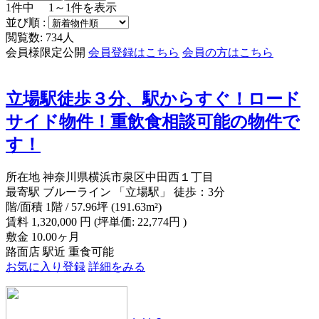
1
件中
1～1
件を表示
並び順 :
閲覧数: 734人
会員様限定公開
会員登録はこちら
会員の方はこちら
立場駅徒歩３分、駅からすぐ！ロード
サイド物件！重飲食相談可能の物件で
す！
所在地
神奈川県横浜市泉区中田西１丁目
最寄駅
ブルーライン 「立場駅」 徒歩：3分
階/面積
1階 / 57.96坪 (191.63m²)
賃料
1,320,000
円
(坪単価: 22,774円 )
敷金
10.00ヶ月
路面店
駅近
重食可能
お気に入り登録
詳細をみる