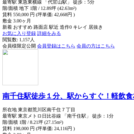
最寄駅
東急東横線 「代官山駅」 徒歩：5分
階/面積
地下 1階 / 12.89坪 (42.63m²)
賃料
550,000
円
(坪単価: 42,668円 )
敷金
3.00ヶ月
新着
おすすめ
路面店
駅近
造作0
キレイ
居抜き
お気に入り登録
詳細をみる
閲覧数: 1,157人
会員様限定公開
会員登録はこちら
会員の方はこちら
南千住駅徒歩１分、駅からすぐ！軽飲食
所在地
東京都荒川区南千住７丁目
最寄駅
東京メトロ日比谷線 「南千住駅」 徒歩：1分
階/面積
1階 / 8.21坪 (27.15m²)
賃料
198,000
円
(坪単価: 24,116円 )