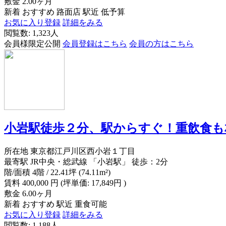
敷金
2.00ヶ月
新着
おすすめ
路面店
駅近
低予算
お気に入り登録
詳細をみる
閲覧数: 1,323人
会員様限定公開
会員登録はこちら
会員の方はこちら
小岩駅徒歩２分、駅からすぐ！重飲食も
所在地
東京都江戸川区西小岩１丁目
最寄駅
JR中央・総武線 「小岩駅」 徒歩：2分
階/面積
4階 / 22.41坪 (74.11m²)
賃料
400,000
円
(坪単価: 17,849円 )
敷金
6.00ヶ月
新着
おすすめ
駅近
重食可能
お気に入り登録
詳細をみる
閲覧数: 1,188人