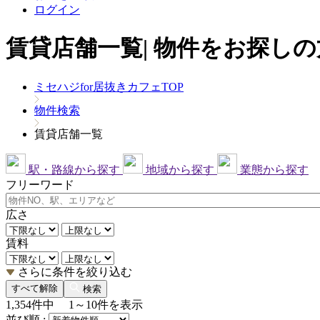
ログイン
賃貸店舗一覧| 物件をお探しの
ミセハジfor居抜きカフェTOP
物件検索
賃貸店舗一覧
駅・路線から探す
地域から探す
業態から探す
フリーワード
広さ
賃料
さらに条件を絞り込む
すべて解除
検索
1,354
件中
1～10
件を表示
並び順 :