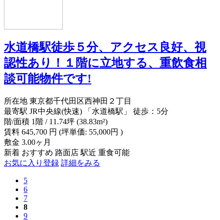
水道橋駅徒歩５分、アクセス良好、視
認性あり！１階に立地する、重飲食相
談可能物件です!
所在地
東京都千代田区西神田２丁目
最寄駅
JR中央線(快速) 「水道橋駅」 徒歩：5分
階/面積
1階 / 11.74坪 (38.83m²)
賃料
645,700
円
(坪単価: 55,000円 )
敷金
3.00ヶ月
新着
おすすめ
路面店
駅近
重食可能
お気に入り登録
詳細をみる
5
6
7
8
9