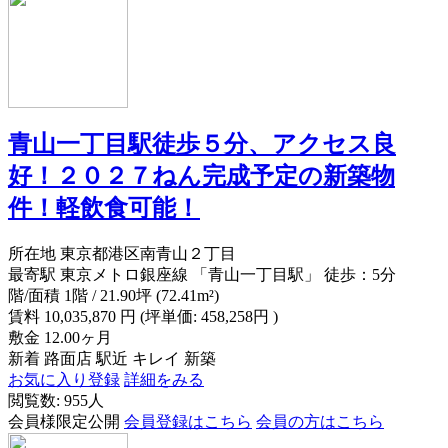
青山一丁目駅徒歩５分、アクセス良
好！２０２７ねん完成予定の新築物
件！軽飲食可能！
所在地
東京都港区南青山２丁目
最寄駅
東京メトロ銀座線 「青山一丁目駅」 徒歩：5分
階/面積
1階 / 21.90坪 (72.41m²)
賃料
10,035,870
円
(坪単価: 458,258円 )
敷金
12.00ヶ月
新着
路面店
駅近
キレイ
新築
お気に入り登録
詳細をみる
閲覧数: 955人
会員様限定公開
会員登録はこちら
会員の方はこちら