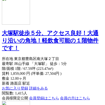
大塚駅徒歩５分、アクセス良好！大通
り沿いの角地！軽飲食可能の１階物件
です！
所在地
東京都豊島区南大塚２丁目
最寄駅
JR山手線 「大塚駅」 徒歩：5分
階/面積
1階 / 67.59坪 (223.47m²)
賃料
1,859,000
円
(坪単価: 27,504円 )
敷金
12.00ヶ月
新着
路面店
駅近
お気に入り登録
詳細をみる
閲覧数: 1,415人
会員様限定公開
会員登録はこちら
会員の方はこちら