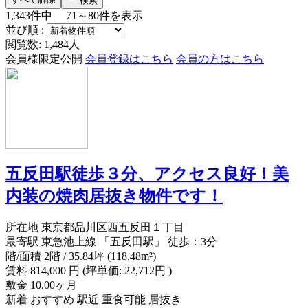
検索
1,343
件中
71～80
件を表示
並び順 :
閲覧数: 1,484人
会員様限定公開
会員登録はこちら
会員の方はこちら
五反田駅徒歩３分、アクセス良好！美
内装の焼肉居抜き物件です！
所在地
東京都品川区西五反田１丁目
最寄駅
東急池上線 「五反田駅」 徒歩：3分
階/面積
2階 / 35.84坪 (118.48m²)
賃料
814,000
円
(坪単価: 22,712円 )
敷金
10.00ヶ月
新着
おすすめ
駅近
重食可能
居抜き