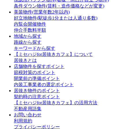
条件ダウン物件(賃料・造作価格などが変更)
美装物件(営業年数2年以内)
好立地物件(駅徒歩1分または人通り多数)
内覧会開催物件
仲介手数料半額
地域から探す
路線から探す
キーワードから探す
【ミセハジfor居抜きカフェ】について
居抜きとは
店舗物件を探すポイント
節税対策のポイント
開業前の準備ポイント
内装工事業者の選定ポイント
居抜き物件のポイント
契約時の注意ポイント
【ミセハジfor居抜きカフェ】の活用方法
不動産用語集
お問い合わせ
利用規約
プライバシーポリシー