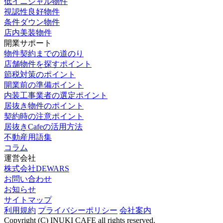
低イニシャル物件
視認性良好物件
条件ダウン物件
店内美装物件
開業サポート
物件契約までの道のり
店舗物件を探すポイント
節税対策のポイント
開業前の準備ポイント
内装工事業者の選定ポイント
居抜き物件のポイント
契約時の注意ポイント
居抜きCafeの活用方法
不動産用語集
コラム
運営会社
株式会社DEWARS
お問い合わせ
お知らせ
サイトマップ
利用規約
プライバシーポリシー
会社案内
Copyright (C) INUKI CAFE all rights reserved.