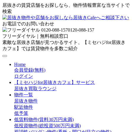
居抜きの賃貸店舗をお探しなら、物件情報豊富な当サイトで
検索
お電話でのお問い合わせ
0120-088-157
フリーダイヤル｜無料相談窓口
素敵な居抜き店舗が見つかるサイト、【ミセハジfor居抜き
カフェ】では賃貸物件を多数ご紹介
Home
会員登録(無料)
ログイン
【ミセハジfor居抜きカフェ】サービス
居抜き買取ラウンジ
物件一覧
居抜き物件
駅近物件
低予算
低賃料物件(賃料30万円未満)
低投資物件(総投資500万円未満)
視認性バツグン物件(看板・間口が目立つ物件)