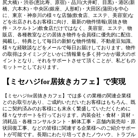
尻大橋)・渋谷(恵比寿、原宿)・品川(大井町、目黒)・港区(新
橋、六本木)・中央区(銀座、人形町)・大田区(蒲田)を中心
に、東京・神奈川の様々な店舗(飲食店、エステ、美容室)な
どを出店されるお客様に向け、最新の物件情報(居抜き物
件・スケルトン)飲食店だけではなく、美容室、エステ、物
販店、各種教室などの居抜き物件を会員様に優先的に配信、
掲載し、特典として毎日の新鮮な物件情報、不動産豆知識、
様々な経験談などをメールで毎日お届けしております。物件
の取得はタイミングといかに情報量を多く持つかが最大のポ
イントとなり、それをサポートさせて頂くことが、私どもの
モットーとしております。
【ミセハジfor居抜きカフェ】で実現
【ミセハジfor居抜きカフェ】では多くの業種の関連企業様
とのお取引があり、ご成約いただいたお客様はもちろん、既
にご契約済みのお客様にも末永く繁盛していただくために
様々なサポートを行っております。内装会社・食材・資材・
消耗品・各種コンサルタント・解体工事・店舗内装売却・原
状回復工事、などの皆様に関連する企業様へのご紹介サポー
トが可能です。長期にわたり培ってきたノウハウ、トラブル