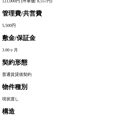
121,000円
(坪単価: 8,557円)
管理費/共営費
5,500円
敷金/保証金
3.00ヶ月
契約形態
普通賃貸借契約
物件種別
現状渡し
構造