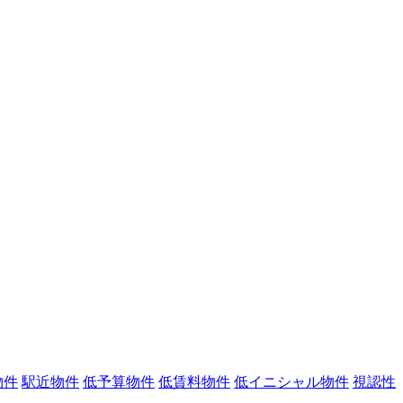
物件
駅近物件
低予算物件
低賃料物件
低イニシャル物件
視認性