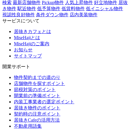
検索
最新店舗物件
Pickup物件
人気上昇物件
好立地物件
居抜
き物件
駅近物件
低予算物件
低賃料物件
低イニシャル物件
視認性良好物件
条件ダウン物件
店内美装物件
サービスについて
居抜きカフェとは
MiseHajiとは
MiseHajiのご案内
お知らせ
サイトマップ
開業サポート
物件契約までの道のり
店舗物件を探すポイント
節税対策のポイント
開業前の準備ポイント
内装工事業者の選定ポイント
居抜き物件のポイント
契約時の注意ポイント
居抜きCafeの活用方法
不動産用語集