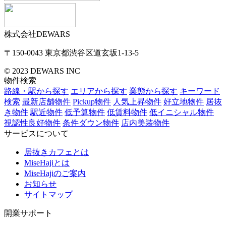
株式会社DEWARS
〒150-0043
東京都渋谷区道玄坂1-13-5
© 2023 DEWARS INC
物件検索
路線・駅から探す
エリアから探す
業態から探す
キーワード
検索
最新店舗物件
Pickup物件
人気上昇物件
好立地物件
居抜
き物件
駅近物件
低予算物件
低賃料物件
低イニシャル物件
視認性良好物件
条件ダウン物件
店内美装物件
サービスについて
居抜きカフェとは
MiseHajiとは
MiseHajiのご案内
お知らせ
サイトマップ
開業サポート