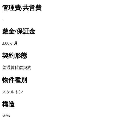
管理費/共営費
-
敷金/保証金
3.00ヶ月
契約形態
普通賃貸借契約
物件種別
スケルトン
構造
木造