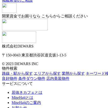
掲載希望のご相談
開業資金でお困りなら
こちらからご相談ください
株式会社DEWARS
〒150-0043
東京都渋谷区道玄坂1-13-5
© 2023 DEWARS INC
物件検索
路線・駅から探す
エリアから探す
業態から探す
キーワード
良好物件
条件ダウン物件
店内美装物件
サービスについて
居抜きカフェとは
MiseHajiとは
MiseHajiのご案内
お知らせ