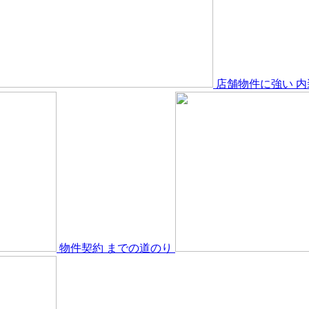
店舗物件
に強い
内
物件契約
までの道のり