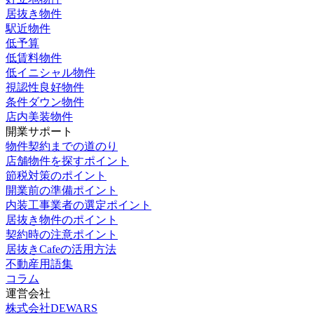
居抜き物件
駅近物件
低予算
低賃料物件
低イニシャル物件
視認性良好物件
条件ダウン物件
店内美装物件
開業サポート
物件契約までの道のり
店舗物件を探すポイント
節税対策のポイント
開業前の準備ポイント
内装工事業者の選定ポイント
居抜き物件のポイント
契約時の注意ポイント
居抜きCafeの活用方法
不動産用語集
コラム
運営会社
株式会社DEWARS