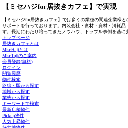
【ミセハジfor居抜きカフェ】で実現
【ミセハジfor居抜きカフェ】では多くの業種の関連企業様
サポートを行っております。内装会社・食材・資材・消耗品
す。長期にわたり培ってきたノウハウ、トラブル事例を基に
トップページ
居抜きカフェとは
MiseHajiとは
MiseTojiのご案内
会員登録(無料)
ログイン
閲覧履歴
物件検索
路線・駅から探す
地域から探す
業態から探す
キーワードで検索
最新店舗物件
Pickup物件
人気上昇物件
好立地物件