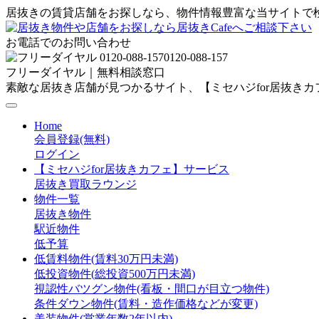
居抜きの賃貸店舗をお探しなら、物件情報豊富な当サイトで
お電話でのお問い合わせ
0120-088-157
フリーダイヤル｜無料相談窓口
素敵な居抜き店舗が見つかるサイト、【ミセハジfor居抜き
Home
会員登録(無料)
ログイン
【ミセハジfor居抜きカフェ】サービス
居抜き買取ラウンジ
物件一覧
居抜き物件
駅近物件
低予算
低賃料物件(賃料30万円未満)
低投資物件(総投資500万円未満)
視認性バツグン物件(看板・間口が目立つ物件)
条件ダウン物件(賃料・造作価格などが変更)
美装物件(営業年数2年以内)