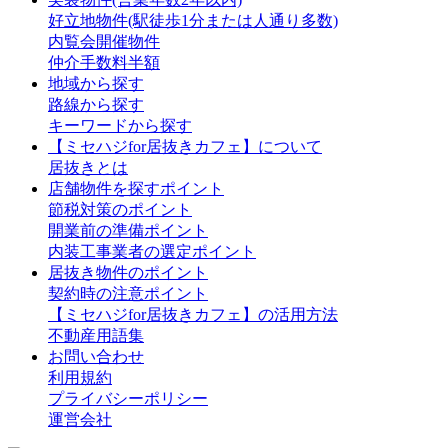
好立地物件(駅徒歩1分または人通り多数)
内覧会開催物件
仲介手数料半額
地域から探す
路線から探す
キーワードから探す
【ミセハジfor居抜きカフェ】について
居抜きとは
店舗物件を探すポイント
節税対策のポイント
開業前の準備ポイント
内装工事業者の選定ポイント
居抜き物件のポイント
契約時の注意ポイント
【ミセハジfor居抜きカフェ】の活用方法
不動産用語集
お問い合わせ
利用規約
プライバシーポリシー
運営会社