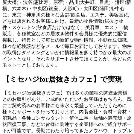
尻大橋)・渋谷(恵比寿、原宿)・品川(大井町、目黒)・港区(新
橋、六本木)・中央区(銀座、人形町)・大田区(蒲田)を中心
に、東京・神奈川の様々な店舗(飲食店、エステ、美容室)な
どを出店されるお客様に向け、最新の物件情報(居抜き物
件・スケルトン)飲食店だけではなく、美容室、エステ、物
販店、各種教室などの居抜き物件を会員様に優先的に配信、
掲載し、特典として毎日の新鮮な物件情報、不動産豆知識、
様々な経験談などをメールで毎日お届けしております。物件
の取得はタイミングといかに情報量を多く持つかが最大のポ
イントとなり、それをサポートさせて頂くことが、私どもの
モットーとしております。
【ミセハジfor居抜きカフェ】で実現
【ミセハジfor居抜きカフェ】では多くの業種の関連企業様
とのお取引があり、ご成約いただいたお客様はもちろん、既
にご契約済みのお客様にも末永く繁盛していただくために
様々なサポートを行っております。内装会社・食材・資材・
消耗品・各種コンサルタント・解体工事・店舗内装売却・原
状回復工事、などの皆様に関連する企業様へのご紹介サポー
トが可能です。長期にわたり培ってきたノウハウ、トラブル