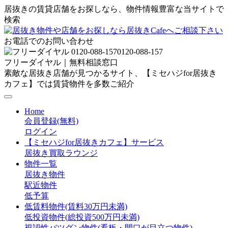
居抜きの賃貸店舗をお探しなら、物件情報豊富な当サイトで
検索
お電話でのお問い合わせ
0120-088-157
フリーダイヤル｜無料相談窓口
素敵な居抜き店舗が見つかるサイト、【ミセハジfor居抜き
カフェ】では賃貸物件を多数ご紹介
Home
会員登録(無料)
ログイン
【ミセハジfor居抜きカフェ】サービス
居抜き買取ラウンジ
物件一覧
居抜き物件
駅近物件
低予算
低賃料物件(賃料30万円未満)
低投資物件(総投資500万円未満)
視認性バツグン物件(看板・間口が目立つ物件)