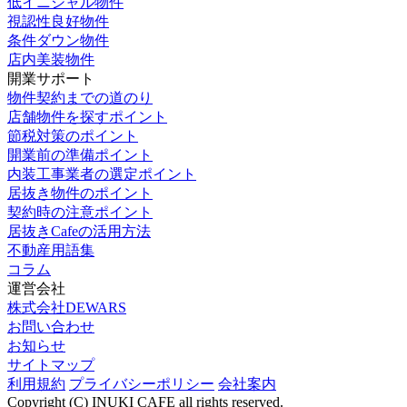
低イニシャル物件
視認性良好物件
条件ダウン物件
店内美装物件
開業サポート
物件契約までの道のり
店舗物件を探すポイント
節税対策のポイント
開業前の準備ポイント
内装工事業者の選定ポイント
居抜き物件のポイント
契約時の注意ポイント
居抜きCafeの活用方法
不動産用語集
コラム
運営会社
株式会社DEWARS
お問い合わせ
お知らせ
サイトマップ
利用規約
プライバシーポリシー
会社案内
Copyright (C) INUKI CAFE all rights reserved.