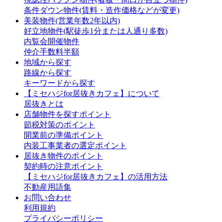
条件ダウン物件(賃料・造作価格などが変更)
美装物件(営業年数2年以内)
好立地物件(駅徒歩1分または人通り多数)
内覧会開催物件
仲介手数料半額
地域から探す
路線から探す
キーワードから探す
【ミセハジfor居抜きカフェ】について
居抜きとは
店舗物件を探すポイント
節税対策のポイント
開業前の準備ポイント
内装工事業者の選定ポイント
居抜き物件のポイント
契約時の注意ポイント
【ミセハジfor居抜きカフェ】の活用方法
不動産用語集
お問い合わせ
利用規約
プライバシーポリシー