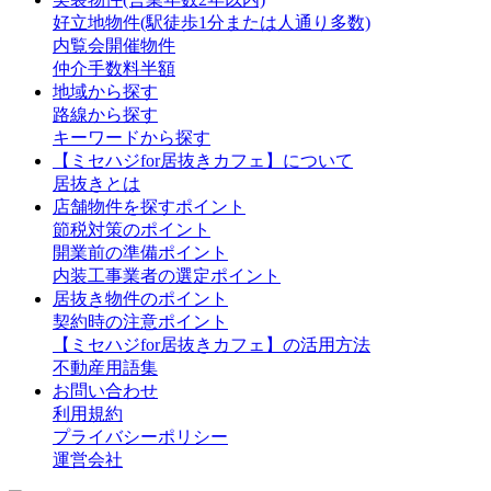
好立地物件(駅徒歩1分または人通り多数)
内覧会開催物件
仲介手数料半額
地域から探す
路線から探す
キーワードから探す
【ミセハジfor居抜きカフェ】について
居抜きとは
店舗物件を探すポイント
節税対策のポイント
開業前の準備ポイント
内装工事業者の選定ポイント
居抜き物件のポイント
契約時の注意ポイント
【ミセハジfor居抜きカフェ】の活用方法
不動産用語集
お問い合わせ
利用規約
プライバシーポリシー
運営会社