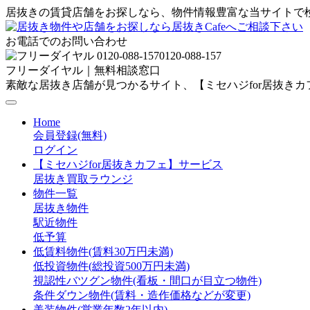
居抜きの賃貸店舗をお探しなら、物件情報豊富な当サイトで
お電話でのお問い合わせ
0120-088-157
フリーダイヤル｜無料相談窓口
素敵な居抜き店舗が見つかるサイト、【ミセハジfor居抜き
Home
会員登録(無料)
ログイン
【ミセハジfor居抜きカフェ】サービス
居抜き買取ラウンジ
物件一覧
居抜き物件
駅近物件
低予算
低賃料物件(賃料30万円未満)
低投資物件(総投資500万円未満)
視認性バツグン物件(看板・間口が目立つ物件)
条件ダウン物件(賃料・造作価格などが変更)
美装物件(営業年数2年以内)