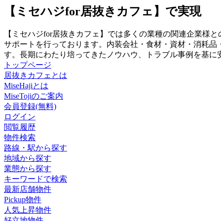
【ミセハジfor居抜きカフェ】で実現
【ミセハジfor居抜きカフェ】では多くの業種の関連企業様
サポートを行っております。内装会社・食材・資材・消耗品
す。長期にわたり培ってきたノウハウ、トラブル事例を基に
トップページ
居抜きカフェとは
MiseHajiとは
MiseTojiのご案内
会員登録(無料)
ログイン
閲覧履歴
物件検索
路線・駅から探す
地域から探す
業態から探す
キーワードで検索
最新店舗物件
Pickup物件
人気上昇物件
好立地物件