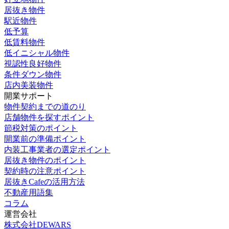
居抜き物件
駅近物件
低予算
低賃料物件
低イニシャル物件
視認性良好物件
条件ダウン物件
店内美装物件
開業サポート
物件契約までの道のり
店舗物件を探すポイント
節税対策のポイント
開業前の準備ポイント
内装工事業者の選定ポイント
居抜き物件のポイント
契約時の注意ポイント
居抜きCafeの活用方法
不動産用語集
コラム
運営会社
株式会社DEWARS