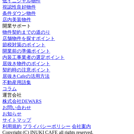
低イニシャル物件
視認性良好物件
条件ダウン物件
店内美装物件
開業サポート
物件契約までの道のり
店舗物件を探すポイント
節税対策のポイント
開業前の準備ポイント
内装工事業者の選定ポイント
居抜き物件のポイント
契約時の注意ポイント
居抜きCafeの活用方法
不動産用語集
コラム
運営会社
株式会社DEWARS
お問い合わせ
お知らせ
サイトマップ
利用規約
プライバシーポリシー
会社案内
Copyright (C) INUKI CAFE all rights reserved.