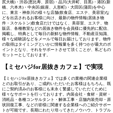
尻大橋)・渋谷(恵比寿、原宿)・品川(大井町、目黒)・港区(新
橋、六本木)・中央区(銀座、人形町)・大田区(蒲田)を中心
に、東京・神奈川の様々な店舗(飲食店、エステ、美容室)な
どを出店されるお客様に向け、最新の物件情報(居抜き物
件・スケルトン)飲食店だけではなく、美容室、エステ、物
販店、各種教室などの居抜き物件を会員様に優先的に配信、
掲載し、特典として毎日の新鮮な物件情報、不動産豆知識、
様々な経験談などをメールで毎日お届けしております。物件
の取得はタイミングといかに情報量を多く持つかが最大のポ
イントとなり、それをサポートさせて頂くことが、私どもの
モットーとしております。
【ミセハジfor居抜きカフェ】で実現
【ミセハジfor居抜きカフェ】では多くの業種の関連企業様
とのお取引があり、ご成約いただいたお客様はもちろん、既
にご契約済みのお客様にも末永く繁盛していただくために
様々なサポートを行っております。内装会社・食材・資材・
消耗品・各種コンサルタント・解体工事・店舗内装売却・原
状回復工事、などの皆様に関連する企業様へのご紹介サポー
トが可能です。長期にわたり培ってきたノウハウ、トラブル