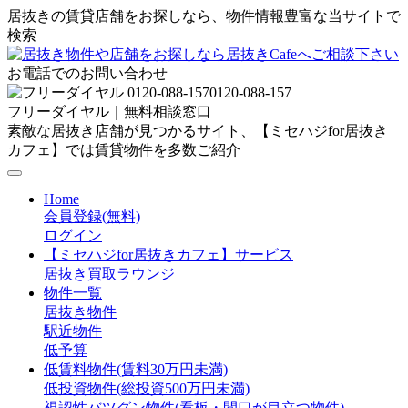
居抜きの賃貸店舗をお探しなら、物件情報豊富な当サイトで
検索
お電話でのお問い合わせ
0120-088-157
フリーダイヤル｜無料相談窓口
素敵な居抜き店舗が見つかるサイト、【ミセハジfor居抜き
カフェ】では賃貸物件を多数ご紹介
Home
会員登録(無料)
ログイン
【ミセハジfor居抜きカフェ】サービス
居抜き買取ラウンジ
物件一覧
居抜き物件
駅近物件
低予算
低賃料物件(賃料30万円未満)
低投資物件(総投資500万円未満)
視認性バツグン物件(看板・間口が目立つ物件)