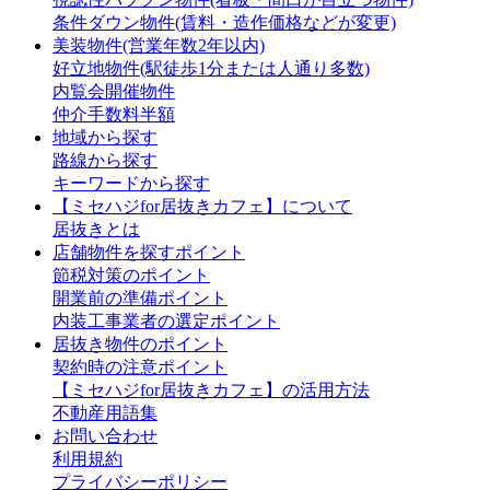
条件ダウン物件(賃料・造作価格などが変更)
美装物件(営業年数2年以内)
好立地物件(駅徒歩1分または人通り多数)
内覧会開催物件
仲介手数料半額
地域から探す
路線から探す
キーワードから探す
【ミセハジfor居抜きカフェ】について
居抜きとは
店舗物件を探すポイント
節税対策のポイント
開業前の準備ポイント
内装工事業者の選定ポイント
居抜き物件のポイント
契約時の注意ポイント
【ミセハジfor居抜きカフェ】の活用方法
不動産用語集
お問い合わせ
利用規約
プライバシーポリシー