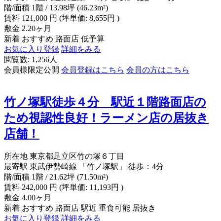
階/面積
1階 / 13.98坪 (46.23m²)
賃料
121,000
円
(坪単価: 8,655円 )
敷金
2.20ヶ月
新着
おすすめ
路面店
低予算
お気に入り登録
詳細をみる
閲覧数: 1,256人
会員様限定公開
会員登録はこちら
会員の方はこちら
竹ノ塚駅徒歩４分 駅近１階路面店の
ため視認性良好！ラーメン店の居抜き
店舗！
所在地
東京都足立区竹の塚６丁目
最寄駅
東武伊勢崎線 「竹ノ塚駅」 徒歩：4分
階/面積
1階 / 21.62坪 (71.50m²)
賃料
242,000
円
(坪単価: 11,193円 )
敷金
4.00ヶ月
新着
おすすめ
路面店
駅近
重食可能
居抜き
お気に入り登録
詳細をみる