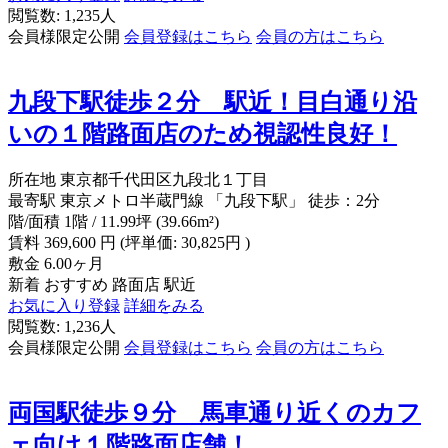
閲覧数: 1,235人
会員様限定公開
会員登録はこちら
会員の方はこちら
九段下駅徒歩２分 駅近！目白通り沿
いの１階路面店のため視認性良好！
所在地
東京都千代田区九段北１丁目
最寄駅
東京メトロ半蔵門線 「九段下駅」 徒歩：2分
階/面積
1階 / 11.99坪 (39.66m²)
賃料
369,600
円
(坪単価: 30,825円 )
敷金
6.00ヶ月
新着
おすすめ
路面店
駅近
お気に入り登録
詳細をみる
閲覧数: 1,236人
会員様限定公開
会員登録はこちら
会員の方はこちら
両国駅徒歩９分 馬車通り近くのカフ
ェ向け１階路面店舗！