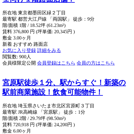
所在地
東京都墨田区緑２丁目
最寄駅
都営大江戸線 「両国駅」 徒歩：9分
階/面積
1階 / 18.52坪 (61.23m²)
賃料
376,800
円
(坪単価: 20,345円 )
敷金
3.00ヶ月
新着
おすすめ
路面店
お気に入り登録
詳細をみる
閲覧数: 900人
会員様限定公開
会員登録はこちら
会員の方はこちら
宮原駅徒歩１分、駅からすぐ！新築の
駅前商業施設！飲食可能物件！
所在地
埼玉県さいたま市北区宮原町３丁目
最寄駅
JR高崎線 「宮原駅」 徒歩：1分
階/面積
2階 / 29.79坪 (98.50m²)
賃料
720,918
円
(坪単価: 24,200円 )
敷金
6.00ヶ月