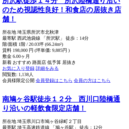
所沢駅徒歩１４分 所沢陸橋通り沿い
のため視認性良好！和食店の居抜き店
舗！
所在地
埼玉県所沢市北秋津
最寄駅
西武池袋線 「所沢駅」 徒歩：14分
階/面積
1階 / 20.03坪 (66.24m²)
賃料
198,000
円
(坪単価: 9,885円 )
敷金
6.00ヶ月
新着
おすすめ
路面店
低予算
居抜き
お気に入り登録
詳細をみる
閲覧数: 1,138人
会員様限定公開
会員登録はこちら
会員の方はこちら
南鳩ヶ谷駅徒歩１２分 西川口陸橋通
り沿いの軽飲食限定店舗！
所在地
埼玉県川口市鳩ヶ谷緑町２丁目
最寄駅
埼玉高速鉄道線 「鳩ヶ谷駅」 徒歩：12分