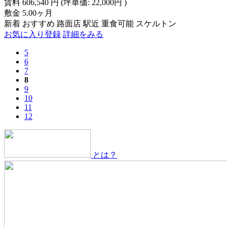
賃料
606,540
円
(坪単価: 22,000円 )
敷金
5.00ヶ月
新着
おすすめ
路面店
駅近
重食可能
スケルトン
お気に入り登録
詳細をみる
5
6
7
8
9
10
11
12
とは？