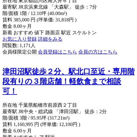
所在地
東京都品川区南大井６丁目
最寄駅
JR京浜東北線 「大森駅」 徒歩：7分
階/面積
1階 / 12.10坪 (40.00m²)
賃料
385,000
円
(坪単価: 31,818円 )
敷金
8.00ヶ月
新着
おすすめ
値下
路面店
駅近
スケルトン
お気に入り登録
詳細をみる
閲覧数: 1,171人
会員様限定公開
会員登録はこちら
会員の方はこちら
津田沼駅徒歩２分、駅北口至近・専用階
段有りの３階店舗！軽飲食まで相談
可！
所在地
千葉県船橋市前原西２丁目
最寄駅
JR中央・総武線 「津田沼駅」 徒歩：2分
階/面積
3階 / 95.95坪 (317.21m²)
賃料
1,160,995
円
(坪単価: 12,100円 )
敷金
6.00ヶ月