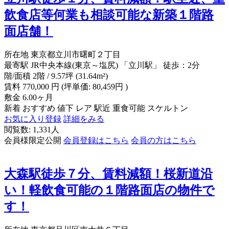
飲食店等何業も相談可能な新築１階路
面店舗！
所在地
東京都立川市曙町２丁目
最寄駅
JR中央本線(東京～塩尻) 「立川駅」 徒歩：2分
階/面積
2階 / 9.57坪 (31.64m²)
賃料
770,000
円
(坪単価: 80,459円 )
敷金
6.00ヶ月
新着
おすすめ
値下
レア
駅近
重食可能
スケルトン
お気に入り登録
詳細をみる
閲覧数: 1,331人
会員様限定公開
会員登録はこちら
会員の方はこちら
大森駅徒歩７分、賃料減額！桜新道沿
い！軽飲食可能の１階路面店の物件で
す！