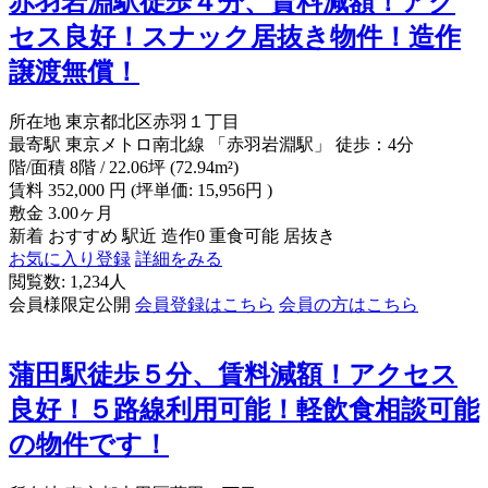
赤羽岩淵駅徒歩４分、賃料減額！アク
セス良好！スナック居抜き物件！造作
譲渡無償！
所在地
東京都北区赤羽１丁目
最寄駅
東京メトロ南北線 「赤羽岩淵駅」 徒歩：4分
階/面積
8階 / 22.06坪 (72.94m²)
賃料
352,000
円
(坪単価: 15,956円 )
敷金
3.00ヶ月
新着
おすすめ
駅近
造作0
重食可能
居抜き
お気に入り登録
詳細をみる
閲覧数: 1,234人
会員様限定公開
会員登録はこちら
会員の方はこちら
蒲田駅徒歩５分、賃料減額！アクセス
良好！５路線利用可能！軽飲食相談可能
の物件です！