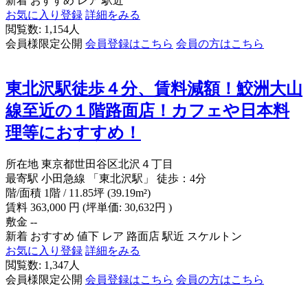
新着
おすすめ
レア
駅近
お気に入り登録
詳細をみる
閲覧数: 1,154人
会員様限定公開
会員登録はこちら
会員の方はこちら
東北沢駅徒歩４分、賃料減額！鮫洲大山
線至近の１階路面店！カフェや日本料
理等におすすめ！
所在地
東京都世田谷区北沢４丁目
最寄駅
小田急線 「東北沢駅」 徒歩：4分
階/面積
1階 / 11.85坪 (39.19m²)
賃料
363,000
円
(坪単価: 30,632円 )
敷金
--
新着
おすすめ
値下
レア
路面店
駅近
スケルトン
お気に入り登録
詳細をみる
閲覧数: 1,347人
会員様限定公開
会員登録はこちら
会員の方はこちら