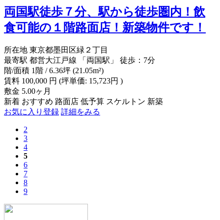
両国駅徒歩７分、駅から徒歩圏内！飲
食可能の１階路面店！新築物件です！
所在地
東京都墨田区緑２丁目
最寄駅
都営大江戸線 「両国駅」 徒歩：7分
階/面積
1階 / 6.36坪 (21.05m²)
賃料
100,000
円
(坪単価: 15,723円 )
敷金
5.00ヶ月
新着
おすすめ
路面店
低予算
スケルトン
新築
お気に入り登録
詳細をみる
2
3
4
5
6
7
8
9