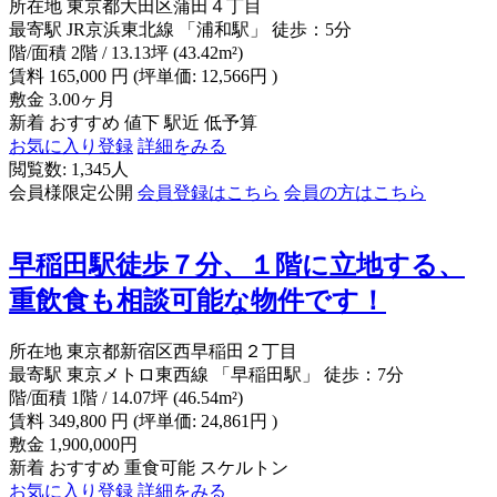
所在地
東京都大田区蒲田４丁目
最寄駅
JR京浜東北線 「浦和駅」 徒歩：5分
階/面積
2階 / 13.13坪 (43.42m²)
賃料
165,000
円
(坪単価: 12,566円 )
敷金
3.00ヶ月
新着
おすすめ
値下
駅近
低予算
お気に入り登録
詳細をみる
閲覧数: 1,345人
会員様限定公開
会員登録はこちら
会員の方はこちら
早稲田駅徒歩７分、１階に立地する、
重飲食も相談可能な物件です！
所在地
東京都新宿区西早稲田２丁目
最寄駅
東京メトロ東西線 「早稲田駅」 徒歩：7分
階/面積
1階 / 14.07坪 (46.54m²)
賃料
349,800
円
(坪単価: 24,861円 )
敷金
1,900,000円
新着
おすすめ
重食可能
スケルトン
お気に入り登録
詳細をみる