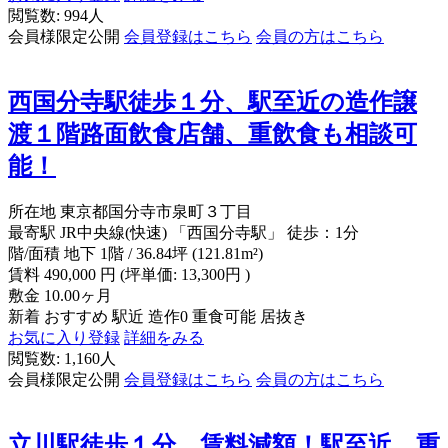
閲覧数: 994人
会員様限定公開
会員登録はこちら
会員の方はこちら
西国分寺駅徒歩１分、駅至近の造作譲
渡１階路面飲食店舗、重飲食も相談可
能！
所在地
東京都国分寺市泉町３丁目
最寄駅
JR中央線(快速) 「西国分寺駅」 徒歩：1分
階/面積
地下 1階 / 36.84坪 (121.81m²)
賃料
490,000
円
(坪単価: 13,300円 )
敷金
10.00ヶ月
新着
おすすめ
駅近
造作0
重食可能
居抜き
お気に入り登録
詳細をみる
閲覧数: 1,160人
会員様限定公開
会員登録はこちら
会員の方はこちら
立川駅徒歩１分、賃料減額！駅至近、重