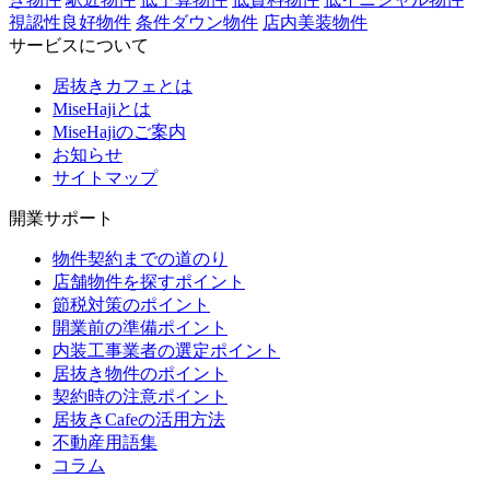
視認性良好物件
条件ダウン物件
店内美装物件
サービスについて
居抜きカフェとは
MiseHajiとは
MiseHajiのご案内
お知らせ
サイトマップ
開業サポート
物件契約までの道のり
店舗物件を探すポイント
節税対策のポイント
開業前の準備ポイント
内装工事業者の選定ポイント
居抜き物件のポイント
契約時の注意ポイント
居抜きCafeの活用方法
不動産用語集
コラム