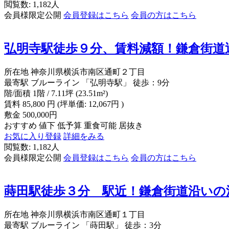
閲覧数: 1,182人
会員様限定公開
会員登録はこちら
会員の方はこちら
弘明寺駅徒歩９分、賃料減額！鎌倉街道
所在地
神奈川県横浜市南区通町２丁目
最寄駅
ブルーライン 「弘明寺駅」 徒歩：9分
階/面積
1階 / 7.11坪 (23.51m²)
賃料
85,800
円
(坪単価: 12,067円 )
敷金
500,000円
おすすめ
値下
低予算
重食可能
居抜き
お気に入り登録
詳細をみる
閲覧数: 1,182人
会員様限定公開
会員登録はこちら
会員の方はこちら
蒔田駅徒歩３分 駅近！鎌倉街道沿いの
所在地
神奈川県横浜市南区通町１丁目
最寄駅
ブルーライン 「蒔田駅」 徒歩：3分