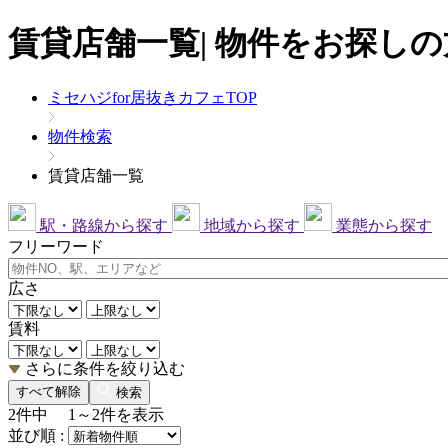
賃貸店舗一覧| 物件をお探しの
ミセハジfor居抜きカフェTOP
物件検索
賃貸店舗一覧
駅・路線から探す
地域から探す
業態から探す
フリーワード
広さ
賃料
さらに条件を絞り込む
すべて解除
検索
2
件中
1～2
件を表示
並び順 :