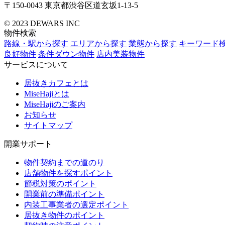
〒150-0043
東京都渋谷区道玄坂1-13-5
© 2023 DEWARS INC
物件検索
路線・駅から探す
エリアから探す
業態から探す
キーワード
良好物件
条件ダウン物件
店内美装物件
サービスについて
居抜きカフェとは
MiseHajiとは
MiseHajiのご案内
お知らせ
サイトマップ
開業サポート
物件契約までの道のり
店舗物件を探すポイント
節税対策のポイント
開業前の準備ポイント
内装工事業者の選定ポイント
居抜き物件のポイント