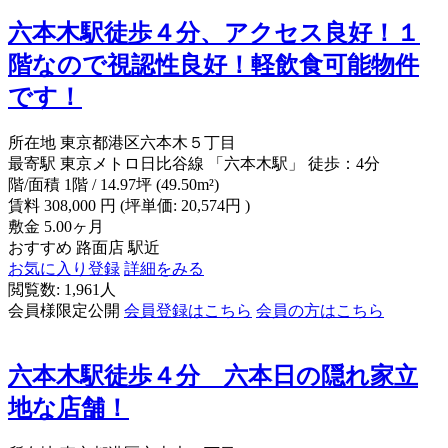
六本木駅徒歩４分、アクセス良好！１
階なので視認性良好！軽飲食可能物件
です！
所在地
東京都港区六本木５丁目
最寄駅
東京メトロ日比谷線 「六本木駅」 徒歩：4分
階/面積
1階 / 14.97坪 (49.50m²)
賃料
308,000
円
(坪単価: 20,574円 )
敷金
5.00ヶ月
おすすめ
路面店
駅近
お気に入り登録
詳細をみる
閲覧数: 1,961人
会員様限定公開
会員登録はこちら
会員の方はこちら
六本木駅徒歩４分 六本日の隠れ家立
地な店舗！