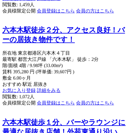
閲覧数: 1,459人
会員様限定公開
会員登録はこちら
会員の方はこちら
六本木駅徒歩２分、アクセス良好！バ
ーの居抜き物件です！
所在地
東京都港区六本木４丁目
最寄駅
都営大江戸線 「六本木駅」 徒歩：2分
階/面積
4階 / 9.98坪 (33.00m²)
賃料
395,280
円
(坪単価: 39,607円 )
敷金
6.00ヶ月
おすすめ
駅近
居抜き
お気に入り登録
詳細をみる
閲覧数: 1,072人
会員様限定公開
会員登録はこちら
会員の方はこちら
六本木駅徒歩１分、バーやラウンジに
最適な居抜き店舗！外苑東通り沿い、