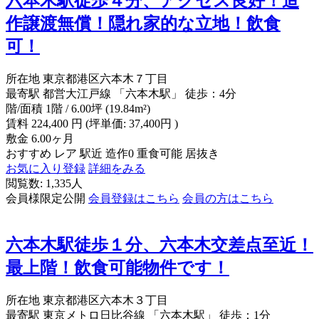
六本木駅徒歩４分、アクセス良好！造
作譲渡無償！隠れ家的な立地！飲食
可！
所在地
東京都港区六本木７丁目
最寄駅
都営大江戸線 「六本木駅」 徒歩：4分
階/面積
1階 / 6.00坪 (19.84m²)
賃料
224,400
円
(坪単価: 37,400円 )
敷金
6.00ヶ月
おすすめ
レア
駅近
造作0
重食可能
居抜き
お気に入り登録
詳細をみる
閲覧数: 1,335人
会員様限定公開
会員登録はこちら
会員の方はこちら
六本木駅徒歩１分、六本木交差点至近！
最上階！飲食可能物件です！
所在地
東京都港区六本木３丁目
最寄駅
東京メトロ日比谷線 「六本木駅」 徒歩：1分