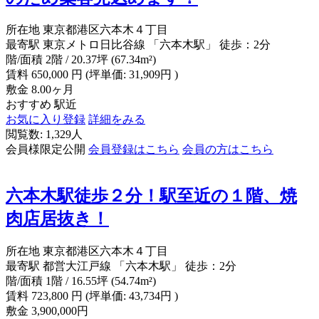
所在地
東京都港区六本木４丁目
最寄駅
東京メトロ日比谷線 「六本木駅」 徒歩：2分
階/面積
2階 / 20.37坪 (67.34m²)
賃料
650,000
円
(坪単価: 31,909円 )
敷金
8.00ヶ月
おすすめ
駅近
お気に入り登録
詳細をみる
閲覧数: 1,329人
会員様限定公開
会員登録はこちら
会員の方はこちら
六本木駅徒歩２分！駅至近の１階、焼
肉店居抜き！
所在地
東京都港区六本木４丁目
最寄駅
都営大江戸線 「六本木駅」 徒歩：2分
階/面積
1階 / 16.55坪 (54.74m²)
賃料
723,800
円
(坪単価: 43,734円 )
敷金
3,900,000円