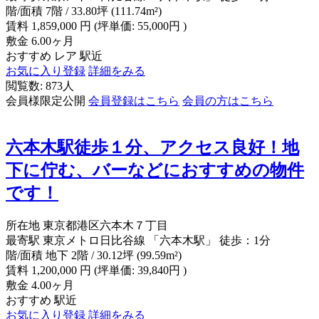
階/面積
7階 / 33.80坪 (111.74m²)
賃料
1,859,000
円
(坪単価: 55,000円 )
敷金
6.00ヶ月
おすすめ
レア
駅近
お気に入り登録
詳細をみる
閲覧数: 873人
会員様限定公開
会員登録はこちら
会員の方はこちら
六本木駅徒歩１分、アクセス良好！地
下に佇む、バーなどにおすすめの物件
です！
所在地
東京都港区六本木７丁目
最寄駅
東京メトロ日比谷線 「六本木駅」 徒歩：1分
階/面積
地下 2階 / 30.12坪 (99.59m²)
賃料
1,200,000
円
(坪単価: 39,840円 )
敷金
4.00ヶ月
おすすめ
駅近
お気に入り登録
詳細をみる