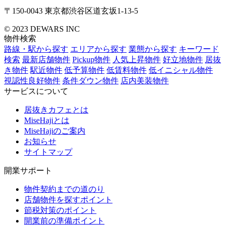
〒150-0043
東京都渋谷区道玄坂1-13-5
© 2023 DEWARS INC
物件検索
路線・駅から探す
エリアから探す
業態から探す
キーワード
検索
最新店舗物件
Pickup物件
人気上昇物件
好立地物件
居抜
き物件
駅近物件
低予算物件
低賃料物件
低イニシャル物件
視認性良好物件
条件ダウン物件
店内美装物件
サービスについて
居抜きカフェとは
MiseHajiとは
MiseHajiのご案内
お知らせ
サイトマップ
開業サポート
物件契約までの道のり
店舗物件を探すポイント
節税対策のポイント
開業前の準備ポイント