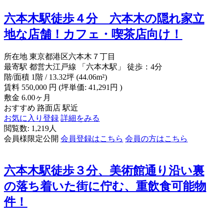
六本木駅徒歩４分 六本木の隠れ家立
地な店舗！カフェ・喫茶店向け！
所在地
東京都港区六本木７丁目
最寄駅
都営大江戸線 「六本木駅」 徒歩：4分
階/面積
1階 / 13.32坪 (44.06m²)
賃料
550,000
円
(坪単価: 41,291円 )
敷金
6.00ヶ月
おすすめ
路面店
駅近
お気に入り登録
詳細をみる
閲覧数: 1,219人
会員様限定公開
会員登録はこちら
会員の方はこちら
六本木駅徒歩３分、美術館通り沿い裏
の落ち着いた街に佇む、重飲食可能物
件！