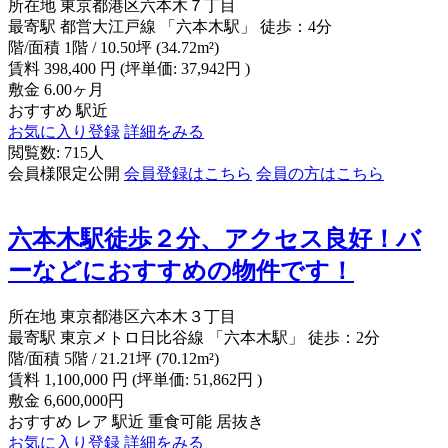
所在地
東京都港区六本木７丁目
最寄駅
都営大江戸線 「六本木駅」 徒歩：4分
階/面積
1階 / 10.50坪 (34.72m²)
賃料
398,400
円
(坪単価: 37,942円 )
敷金
6.00ヶ月
おすすめ
駅近
お気に入り登録
詳細をみる
閲覧数: 715人
会員様限定公開
会員登録はこちら
会員の方はこちら
六本木駅徒歩２分、アクセス良好！バ
ーなどにおすすめの物件です！
所在地
東京都港区六本木３丁目
最寄駅
東京メトロ日比谷線 「六本木駅」 徒歩：2分
階/面積
5階 / 21.21坪 (70.12m²)
賃料
1,100,000
円
(坪単価: 51,862円 )
敷金
6,600,000円
おすすめ
レア
駅近
重食可能
居抜き
お気に入り登録
詳細をみる