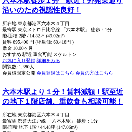
六本木駅徒歩１分 駅近！外苑東通り
沿いのため視認性良好！
所在地
東京都港区六本木４丁目
最寄駅
東京メトロ日比谷線 「六本木駅」 徒歩：1分
階/面積
2階 / 14.82坪 (49.02m²)
賃料
895,400
円
(坪単価: 60,418円 )
敷金
10.00ヶ月
おすすめ
駅近
重食可能
スケルトン
お気に入り登録
詳細をみる
閲覧数: 1,380人
会員様限定公開
会員登録はこちら
会員の方はこちら
六本木駅より１分！賃料減額！駅至近
の地下１階店舗、重飲食も相談可能！
所在地
東京都港区六本木４丁目
最寄駅
都営大江戸線 「六本木駅」 徒歩：1分
階/面積
地下 1階 / 44.48坪 (147.06m²)