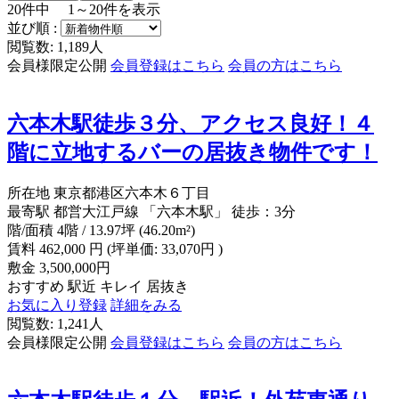
20
件中
1～20
件を表示
並び順 :
閲覧数: 1,189人
会員様限定公開
会員登録はこちら
会員の方はこちら
六本木駅徒歩３分、アクセス良好！４
階に立地するバーの居抜き物件です！
所在地
東京都港区六本木６丁目
最寄駅
都営大江戸線 「六本木駅」 徒歩：3分
階/面積
4階 / 13.97坪 (46.20m²)
賃料
462,000
円
(坪単価: 33,070円 )
敷金
3,500,000円
おすすめ
駅近
キレイ
居抜き
お気に入り登録
詳細をみる
閲覧数: 1,241人
会員様限定公開
会員登録はこちら
会員の方はこちら