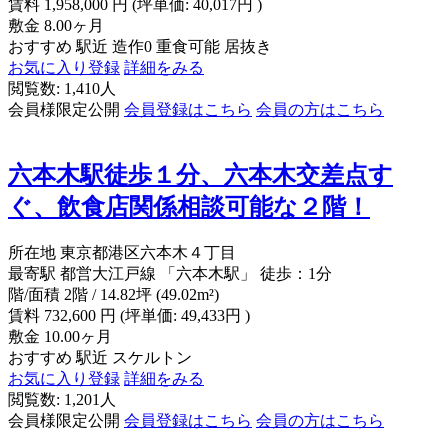
賃料
1,958,000
円
(坪単価: 40,017円 )
敷金
8.00ヶ月
おすすめ
駅近
造作0
重食可能
居抜き
お気に入り登録
詳細をみる
閲覧数: 1,410人
会員様限定公開
会員登録はこちら
会員の方はこちら
六本木駅徒歩１分、六本木交差点す
ぐ、飲食店関係相談可能な２階！
所在地
東京都港区六本木４丁目
最寄駅
都営大江戸線 「六本木駅」 徒歩：1分
階/面積
2階 / 14.82坪 (49.02m²)
賃料
732,600
円
(坪単価: 49,433円 )
敷金
10.00ヶ月
おすすめ
駅近
スケルトン
お気に入り登録
詳細をみる
閲覧数: 1,201人
会員様限定公開
会員登録はこちら
会員の方はこちら