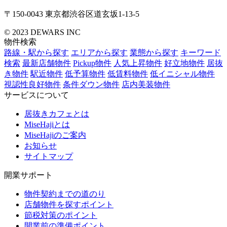
〒150-0043
東京都渋谷区道玄坂1-13-5
© 2023 DEWARS INC
物件検索
路線・駅から探す
エリアから探す
業態から探す
キーワード
検索
最新店舗物件
Pickup物件
人気上昇物件
好立地物件
居抜
き物件
駅近物件
低予算物件
低賃料物件
低イニシャル物件
視認性良好物件
条件ダウン物件
店内美装物件
サービスについて
居抜きカフェとは
MiseHajiとは
MiseHajiのご案内
お知らせ
サイトマップ
開業サポート
物件契約までの道のり
店舗物件を探すポイント
節税対策のポイント
開業前の準備ポイント