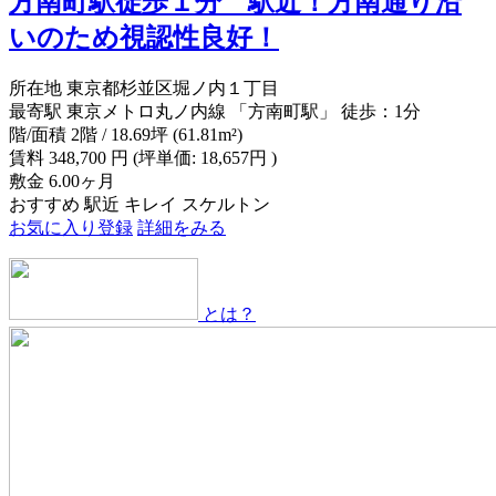
方南町駅徒歩１分 駅近！方南通り沿
いのため視認性良好！
所在地
東京都杉並区堀ノ内１丁目
最寄駅
東京メトロ丸ノ内線 「方南町駅」 徒歩：1分
階/面積
2階 / 18.69坪 (61.81m²)
賃料
348,700
円
(坪単価: 18,657円 )
敷金
6.00ヶ月
おすすめ
駅近
キレイ
スケルトン
お気に入り登録
詳細をみる
とは？