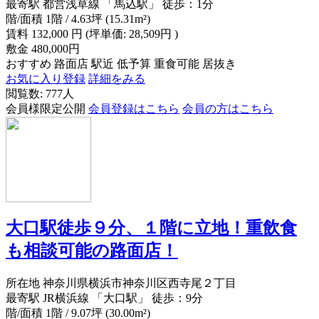
最寄駅
都営浅草線 「馬込駅」 徒歩：1分
階/面積
1階 / 4.63坪 (15.31m²)
賃料
132,000
円
(坪単価: 28,509円 )
敷金
480,000円
おすすめ
路面店
駅近
低予算
重食可能
居抜き
お気に入り登録
詳細をみる
閲覧数: 777人
会員様限定公開
会員登録はこちら
会員の方はこちら
大口駅徒歩９分、１階に立地！重飲食
も相談可能の路面店！
所在地
神奈川県横浜市神奈川区西寺尾２丁目
最寄駅
JR横浜線 「大口駅」 徒歩：9分
階/面積
1階 / 9.07坪 (30.00m²)