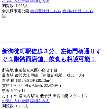
お気に入り登録
詳細をみる
閲覧数: 1,033人
会員様限定公開
会員登録はこちら
会員の方はこちら
新御徒町駅徒歩３分、左衛門橋通りす
ぐ１階路面店舗、飲食も相談可能！
所在地
東京都台東区小島２丁目
最寄駅
都営大江戸線 「新御徒町駅」 徒歩：3分
階/面積
1階 / 8.81坪 (29.13m²)
賃料
198,000
円
(坪単価: 22,474円 )
敷金
6.00ヶ月
おすすめ
路面店
駅近
低予算
重食可能
スケルトン
お気に入り登録
詳細をみる
閲覧数: 1,733人