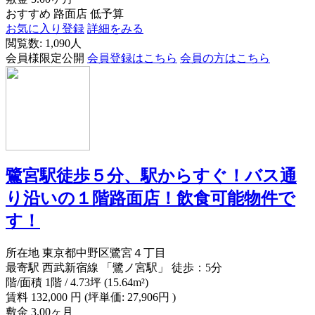
おすすめ
路面店
低予算
お気に入り登録
詳細をみる
閲覧数: 1,090人
会員様限定公開
会員登録はこちら
会員の方はこちら
鷺宮駅徒歩５分、駅からすぐ！バス通
り沿いの１階路面店！飲食可能物件で
す！
所在地
東京都中野区鷺宮４丁目
最寄駅
西武新宿線 「鷺ノ宮駅」 徒歩：5分
階/面積
1階 / 4.73坪 (15.64m²)
賃料
132,000
円
(坪単価: 27,906円 )
敷金
3.00ヶ月