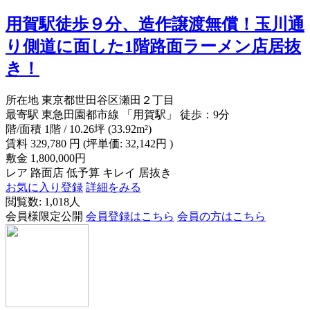
用賀駅徒歩９分、造作譲渡無償！玉川通
り側道に面した1階路面ラーメン店居抜
き！
所在地
東京都世田谷区瀬田２丁目
最寄駅
東急田園都市線 「用賀駅」 徒歩：9分
階/面積
1階 / 10.26坪 (33.92m²)
賃料
329,780
円
(坪単価: 32,142円 )
敷金
1,800,000円
レア
路面店
低予算
キレイ
居抜き
お気に入り登録
詳細をみる
閲覧数: 1,018人
会員様限定公開
会員登録はこちら
会員の方はこちら