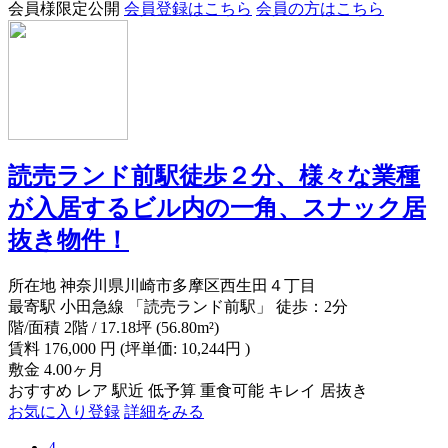
会員様限定公開
会員登録はこちら
会員の方はこちら
読売ランド前駅徒歩２分、様々な業種
が入居するビル内の一角、スナック居
抜き物件！
所在地
神奈川県川崎市多摩区西生田４丁目
最寄駅
小田急線 「読売ランド前駅」 徒歩：2分
階/面積
2階 / 17.18坪 (56.80m²)
賃料
176,000
円
(坪単価: 10,244円 )
敷金
4.00ヶ月
おすすめ
レア
駅近
低予算
重食可能
キレイ
居抜き
お気に入り登録
詳細をみる
4