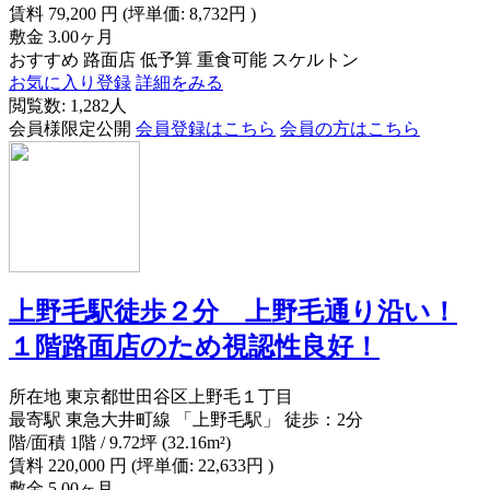
賃料
79,200
円
(坪単価: 8,732円 )
敷金
3.00ヶ月
おすすめ
路面店
低予算
重食可能
スケルトン
お気に入り登録
詳細をみる
閲覧数: 1,282人
会員様限定公開
会員登録はこちら
会員の方はこちら
上野毛駅徒歩２分 上野毛通り沿い！
１階路面店のため視認性良好！
所在地
東京都世田谷区上野毛１丁目
最寄駅
東急大井町線 「上野毛駅」 徒歩：2分
階/面積
1階 / 9.72坪 (32.16m²)
賃料
220,000
円
(坪単価: 22,633円 )
敷金
5.00ヶ月