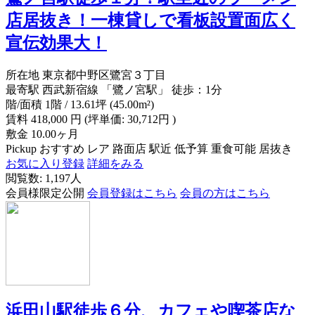
店居抜き！一棟貸しで看板設置面広く
宣伝効果大！
所在地
東京都中野区鷺宮３丁目
最寄駅
西武新宿線 「鷺ノ宮駅」 徒歩：1分
階/面積
1階 / 13.61坪 (45.00m²)
賃料
418,000
円
(坪単価: 30,712円 )
敷金
10.00ヶ月
Pickup
おすすめ
レア
路面店
駅近
低予算
重食可能
居抜き
お気に入り登録
詳細をみる
閲覧数: 1,197人
会員様限定公開
会員登録はこちら
会員の方はこちら
浜田山駅徒歩６分、カフェや喫茶店な