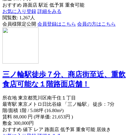
おすすめ
路面店
駅近
低予算
重食可能
お気に入り登録
詳細をみる
閲覧数: 1,267人
会員様限定公開
会員登録はこちら
会員の方はこちら
三ノ輪駅徒歩７分、商店街至近、重飲
食店可能な１階路面店舗！
所在地
東京都荒川区南千住１丁目
最寄駅
東京メトロ日比谷線 「三ノ輪駅」 徒歩：7分
階/面積
1階 / 5.08坪 (16.80m²)
賃料
88,000
円
(坪単価: 21,653円 )
敷金
300,000円
おすすめ
値下
レア
路面店
低予算
重食可能
居抜き