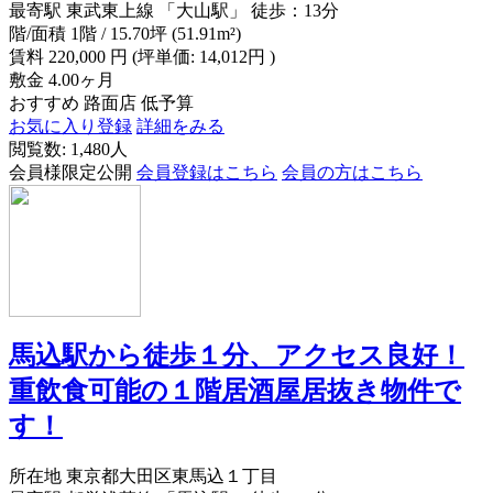
最寄駅
東武東上線 「大山駅」 徒歩：13分
階/面積
1階 / 15.70坪 (51.91m²)
賃料
220,000
円
(坪単価: 14,012円 )
敷金
4.00ヶ月
おすすめ
路面店
低予算
お気に入り登録
詳細をみる
閲覧数: 1,480人
会員様限定公開
会員登録はこちら
会員の方はこちら
馬込駅から徒歩１分、アクセス良好！
重飲食可能の１階居酒屋居抜き物件で
す！
所在地
東京都大田区東馬込１丁目