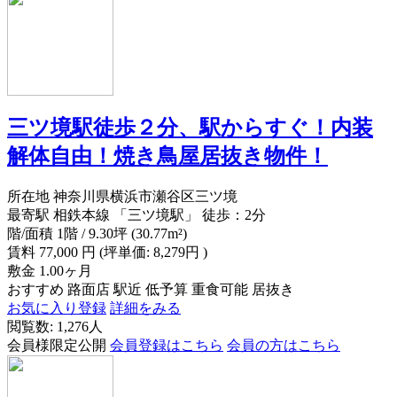
三ツ境駅徒歩２分、駅からすぐ！内装
解体自由！焼き鳥屋居抜き物件！
所在地
神奈川県横浜市瀬谷区三ツ境
最寄駅
相鉄本線 「三ツ境駅」 徒歩：2分
階/面積
1階 / 9.30坪 (30.77m²)
賃料
77,000
円
(坪単価: 8,279円 )
敷金
1.00ヶ月
おすすめ
路面店
駅近
低予算
重食可能
居抜き
お気に入り登録
詳細をみる
閲覧数: 1,276人
会員様限定公開
会員登録はこちら
会員の方はこちら