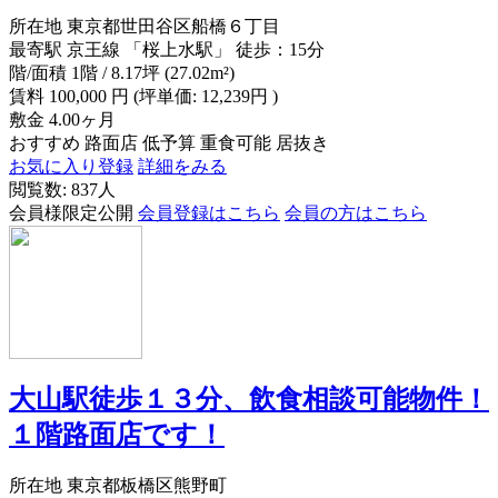
所在地
東京都世田谷区船橋６丁目
最寄駅
京王線 「桜上水駅」 徒歩：15分
階/面積
1階 / 8.17坪 (27.02m²)
賃料
100,000
円
(坪単価: 12,239円 )
敷金
4.00ヶ月
おすすめ
路面店
低予算
重食可能
居抜き
お気に入り登録
詳細をみる
閲覧数: 837人
会員様限定公開
会員登録はこちら
会員の方はこちら
大山駅徒歩１３分、飲食相談可能物件！
１階路面店です！
所在地
東京都板橋区熊野町