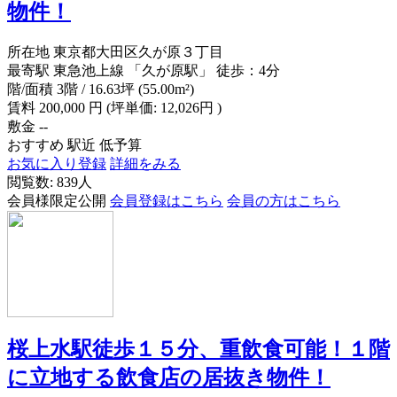
物件！
所在地
東京都大田区久が原３丁目
最寄駅
東急池上線 「久が原駅」 徒歩：4分
階/面積
3階 / 16.63坪 (55.00m²)
賃料
200,000
円
(坪単価: 12,026円 )
敷金
--
おすすめ
駅近
低予算
お気に入り登録
詳細をみる
閲覧数: 839人
会員様限定公開
会員登録はこちら
会員の方はこちら
桜上水駅徒歩１５分、重飲食可能！１階
に立地する飲食店の居抜き物件！