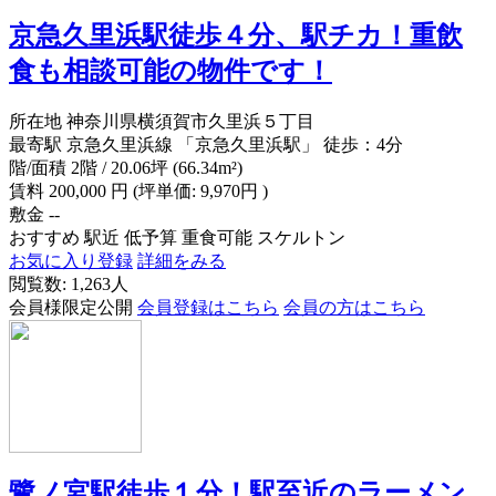
京急久里浜駅徒歩４分、駅チカ！重飲
食も相談可能の物件です！
所在地
神奈川県横須賀市久里浜５丁目
最寄駅
京急久里浜線 「京急久里浜駅」 徒歩：4分
階/面積
2階 / 20.06坪 (66.34m²)
賃料
200,000
円
(坪単価: 9,970円 )
敷金
--
おすすめ
駅近
低予算
重食可能
スケルトン
お気に入り登録
詳細をみる
閲覧数: 1,263人
会員様限定公開
会員登録はこちら
会員の方はこちら
鷺ノ宮駅徒歩１分！駅至近のラーメン