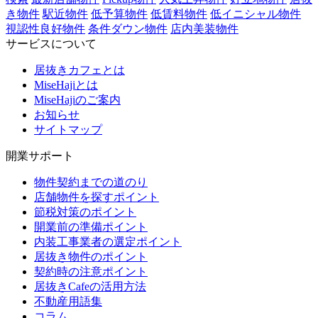
き物件
駅近物件
低予算物件
低賃料物件
低イニシャル物件
視認性良好物件
条件ダウン物件
店内美装物件
サービスについて
居抜きカフェとは
MiseHajiとは
MiseHajiのご案内
お知らせ
サイトマップ
開業サポート
物件契約までの道のり
店舗物件を探すポイント
節税対策のポイント
開業前の準備ポイント
内装工事業者の選定ポイント
居抜き物件のポイント
契約時の注意ポイント
居抜きCafeの活用方法
不動産用語集
コラム